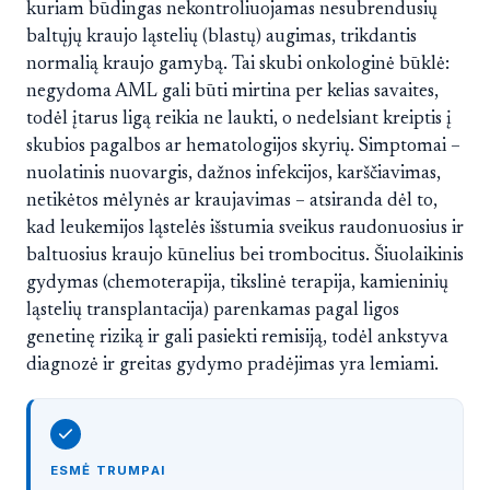
kuriam būdingas nekontroliuojamas nesubrendusių
baltųjų kraujo ląstelių (blastų) augimas, trikdantis
normalią kraujo gamybą. Tai skubi onkologinė būklė:
negydoma AML gali būti mirtina per kelias savaites,
todėl įtarus ligą reikia ne laukti, o nedelsiant kreiptis į
skubios pagalbos ar hematologijos skyrių. Simptomai –
nuolatinis nuovargis, dažnos infekcijos, karščiavimas,
netikėtos mėlynės ar kraujavimas – atsiranda dėl to,
kad leukemijos ląstelės išstumia sveikus raudonuosius ir
baltuosius kraujo kūnelius bei trombocitus. Šiuolaikinis
gydymas (chemoterapija, tikslinė terapija, kamieninių
ląstelių transplantacija) parenkamas pagal ligos
genetinę riziką ir gali pasiekti remisiją, todėl ankstyva
diagnozė ir greitas gydymo pradėjimas yra lemiami.
ESMĖ TRUMPAI