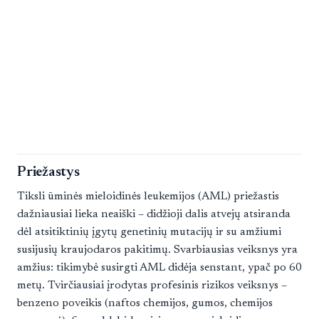
Priežastys
Tiksli ūminės mieloidinės leukemijos (AML) priežastis
dažniausiai lieka neaiški – didžioji dalis atvejų atsiranda
dėl atsitiktinių įgytų genetinių mutacijų ir su amžiumi
susijusių kraujodaros pakitimų. Svarbiausias veiksnys yra
amžius: tikimybė susirgti AML didėja senstant, ypač po 60
metų. Tvirčiausiai įrodytas profesinis rizikos veiksnys –
benzeno poveikis (naftos chemijos, gumos, chemijos