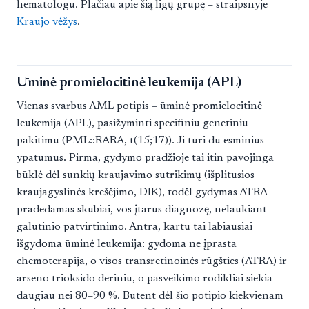
hematologu. Plačiau apie šią ligų grupę – straipsnyje
Kraujo vėžys
.
Ūminė promielocitinė leukemija (APL)
Vienas svarbus AML potipis – ūminė promielocitinė
leukemija (APL), pasižyminti specifiniu genetiniu
pakitimu (PML::RARA, t(15;17)). Ji turi du esminius
ypatumus. Pirma, gydymo pradžioje tai itin pavojinga
būklė dėl sunkių kraujavimo sutrikimų (išplitusios
kraujagyslinės krešėjimo, DIK), todėl gydymas ATRA
pradedamas skubiai, vos įtarus diagnozę, nelaukiant
galutinio patvirtinimo. Antra, kartu tai labiausiai
išgydoma ūminė leukemija: gydoma ne įprasta
chemoterapija, o visos transretinoinės rūgšties (ATRA) ir
arseno trioksido deriniu, o pasveikimo rodikliai siekia
daugiau nei 80–90 %. Būtent dėl šio potipio kiekvienam