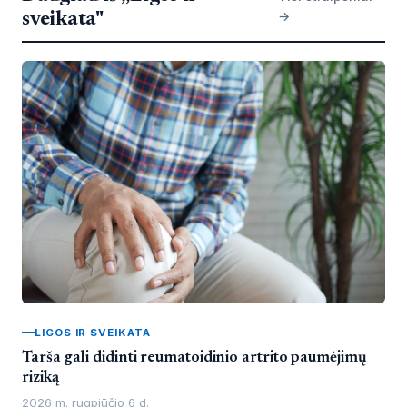
→
sveikata"
LIGOS IR SVEIKATA
Tarša gali didinti reumatoidinio artrito paūmėjimų
riziką
2026 m. rugpjūčio 6 d.