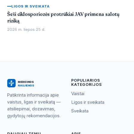
LIGOS IR SVEIKATA
Šeši ciklosporiozės protrūkiai JAV primena salotų
riziką
2026 m. liepos 25 d.
POPULIARIOS
KATEGORIJOS
Vaistai
Patikrinta informacija apie
vaistus, ligas ir sveikatą —
Ligos ir sveikata
atsiliepimai, dozavimas,
Sveikata
gydytojų rekomendacijos.
DAUGIAU TEMŲ
APIE