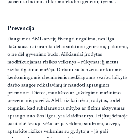
pacientui būtina atlikti molekulinį genetinį tyrimą.
Prevencija
Daugumos AML atvejų išvengti negalima, nes liga
dažniausiai atsiranda dėl atsitiktinių genetinių pakitimų,
o ne dėl gyvenimo būdo. Aiškiausiai įrodytas
modifikuojamas rizikos veiksnys – rūkymas; jį metus
rizika ilgainiui mažėja. Dirbant su benzenu ar kitomis
kenksmingomis cheminėmis medžiagomis svarbu laikytis
darbo saugos reikalavimų ir naudoti apsaugines
priemones. Dietos, mankštos ar „uždegimo mažinimo“
prevencinis poveikis AML rizikai nėra įrodytas, todėl
teiginiai, kad subalansuota mityba ar fizinis aktyvumas
apsaugo nuo šios ligos, yra klaidinantys. Jei jūsų šeimoje
pasitaikė kraujo vėžio ar paveldimų sindromų atvejų,
aptarkite rizikos veiksnius su gydytoju – jis gali