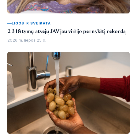
LIGOS IR SVEIKATA
2 318 tymų atvejų JAV jau viršijo pernykštį rekordą
2026 m. liepos 25 d.