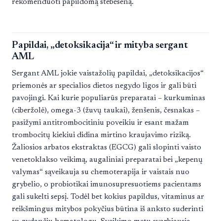
rekomenduoti papildomą stebėseną.
Papildai, „detoksikacija“ ir mityba sergant
AML
Sergant AML jokie vaistažolių papildai, „detoksikacijos“
priemonės ar specialios dietos negydo ligos ir gali būti
pavojingi. Kai kurie populiarūs preparatai – kurkuminas
(ciberžolė), omega-3 (žuvų taukai), ženšenis, česnakas –
pasižymi antitrombocitiniu poveikiu ir esant mažam
trombocitų kiekiui didina mirtino kraujavimo riziką.
Žaliosios arbatos ekstraktas (EGCG) gali slopinti vaisto
venetoklakso veikimą, augaliniai preparatai bei „kepenų
valymas“ sąveikauja su chemoterapija ir vaistais nuo
grybelio, o probiotikai imunosupresuotiems pacientams
gali sukelti sepsį. Todėl bet kokius papildus, vitaminus ar
reikšmingus mitybos pokyčius būtina iš anksto suderinti