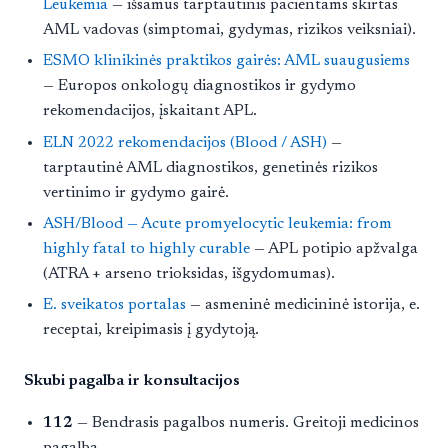
Leukemia
— išsamus tarptautinis pacientams skirtas
AML vadovas (simptomai, gydymas, rizikos veiksniai).
ESMO klinikinės praktikos gairės: AML suaugusiems
— Europos onkologų diagnostikos ir gydymo
rekomendacijos, įskaitant APL.
ELN 2022 rekomendacijos (Blood / ASH)
—
tarptautinė AML diagnostikos, genetinės rizikos
vertinimo ir gydymo gairė.
ASH/Blood — Acute promyelocytic leukemia: from
highly fatal to highly curable
— APL potipio apžvalga
(ATRA + arseno trioksidas, išgydomumas).
E. sveikatos portalas
— asmeninė medicininė istorija, e.
receptai, kreipimasis į gydytoją.
Skubi pagalba ir konsultacijos
112
— Bendrasis pagalbos numeris. Greitoji medicinos
pagalba.