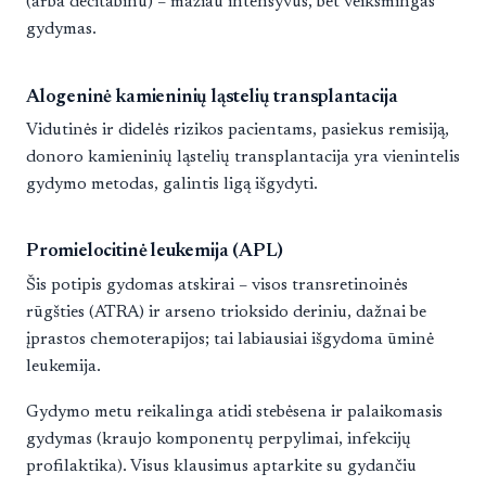
(arba decitabinu) – mažiau intensyvus, bet veiksmingas
gydymas.
Alogeninė kamieninių ląstelių transplantacija
Vidutinės ir didelės rizikos pacientams, pasiekus remisiją,
donoro kamieninių ląstelių transplantacija yra vienintelis
gydymo metodas, galintis ligą išgydyti.
Promielocitinė leukemija (APL)
Šis potipis gydomas atskirai – visos transretinoinės
rūgšties (ATRA) ir arseno trioksido deriniu, dažnai be
įprastos chemoterapijos; tai labiausiai išgydoma ūminė
leukemija.
Gydymo metu reikalinga atidi stebėsena ir palaikomasis
gydymas (kraujo komponentų perpylimai, infekcijų
profilaktika). Visus klausimus aptarkite su gydančiu