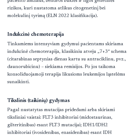
paciento amžiaus, bendros būklės ir ligos genetinės
rizikos, kuri nustatoma atlikus citogenetinį bei
molekulinį tyrimą (ELN 2022 klasifikacija).
Indukcinė chemoterapija
Tinkamiems intensyviam gydymui pacientams skiriama
indukcinė chemoterapija, klasikiniu atveju „7+3“ schema
(citarabinas septynias dienas kartu su antraciklinu, pvz.,
daunorubicinu) – siekiama remisijos. Po jos taikoma
konsoliduojamoji terapija likusioms leukemijos ląstelėms
sunaikinti.
Tikslinis (taikinių) gydymas
Pagal nustatytas mutacijas pridedami arba skiriami
tiksliniai vaistai: FLT3 inhibitoriai (midostaurinas,
gilteritinibas) esant FLT3 mutacijai; IDH1/IDH2
inhibitoriai (ivosidenibas, enasidenibas) esant IDH