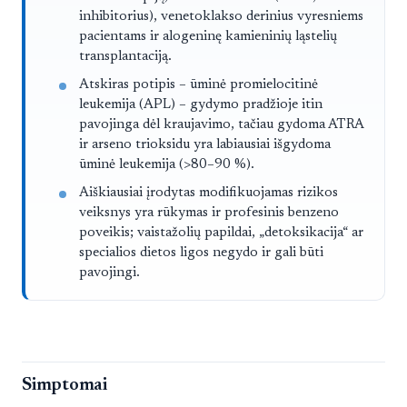
inhibitorius), venetoklakso derinius vyresniems
pacientams ir alogeninę kamieninių ląstelių
transplantaciją.
Atskiras potipis – ūminė promielocitinė
leukemija (APL) – gydymo pradžioje itin
pavojinga dėl kraujavimo, tačiau gydoma ATRA
ir arseno trioksidu yra labiausiai išgydoma
ūminė leukemija (>80–90 %).
Aiškiausiai įrodytas modifikuojamas rizikos
veiksnys yra rūkymas ir profesinis benzeno
poveikis; vaistažolių papildai, „detoksikacija“ ar
specialios dietos ligos negydo ir gali būti
pavojingi.
Simptomai