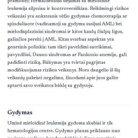
pramonė); formaldehidas siejamas su mieloidine
leukemija silpniau ir kontroversiškiau. Reikšmingi rizikos
veiksniai yra ankstesnis vėžio gydymas chemoterapija ar
spinduliuote (vadinamoji su gydymu susijusi AML) bei
mielodisplaziniai sindromai ir kitos kaulų čiulpų ligos,
galinčios pereiti į AML. Kitas svarbus aspektas yra
genetinis polinkis: tam tikri paveldimi sutrikimai,
pavyzdžiui, Dauno sindromas ar Fankonio anemija, gali
padidinti riziką. Rūkymas yra tvirtai pagrįstas
modifikuojamas rizikos veiksnys. Nors daugelio iš šių
veiksnių pakeisti negalima, žinodami apie juos galite
aptarti savo sveikatos būklę su gydytoju.
Gydymas
Ūminė mieloidinė leukemija gydoma skubiai ir tik
hematologijos centre. Gydymo planas priklauso nuo