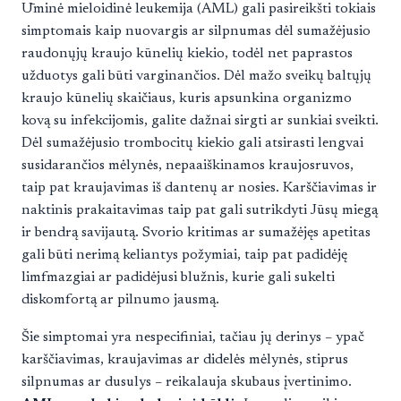
Ūminė mieloidinė leukemija (AML) gali pasireikšti tokiais
simptomais kaip nuovargis ar silpnumas dėl sumažėjusio
raudonųjų kraujo kūnelių kiekio, todėl net paprastos
užduotys gali būti varginančios. Dėl mažo sveikų baltųjų
kraujo kūnelių skaičiaus, kuris apsunkina organizmo
kovą su infekcijomis, galite dažnai sirgti ar sunkiai sveikti.
Dėl sumažėjusio trombocitų kiekio gali atsirasti lengvai
susidarančios mėlynės, nepaaiškinamos kraujosruvos,
taip pat kraujavimas iš dantenų ar nosies. Karščiavimas ir
naktinis prakaitavimas taip pat gali sutrikdyti Jūsų miegą
ir bendrą savijautą. Svorio kritimas ar sumažėjęs apetitas
gali būti nerimą keliantys požymiai, taip pat padidėję
limfmazgiai ar padidėjusi blužnis, kurie gali sukelti
diskomfortą ar pilnumo jausmą.
Šie simptomai yra nespecifiniai, tačiau jų derinys – ypač
karščiavimas, kraujavimas ar didelės mėlynės, stiprus
silpnumas ar dusulys – reikalauja skubaus įvertinimo.