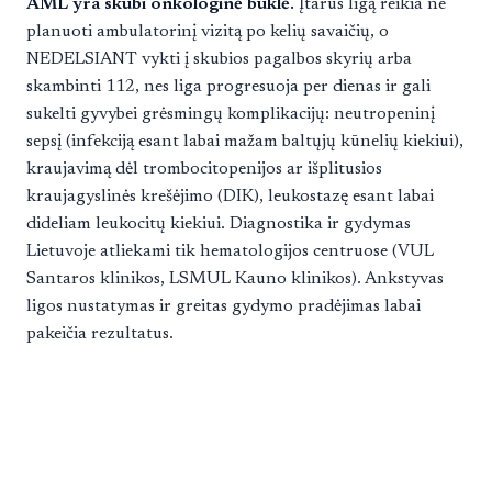
AML yra skubi onkologinė būklė.
Įtarus ligą reikia ne
planuoti ambulatorinį vizitą po kelių savaičių, o
NEDELSIANT vykti į skubios pagalbos skyrių arba
skambinti 112, nes liga progresuoja per dienas ir gali
sukelti gyvybei grėsmingų komplikacijų: neutropeninį
sepsį (infekciją esant labai mažam baltųjų kūnelių kiekiui),
kraujavimą dėl trombocitopenijos ar išplitusios
kraujagyslinės krešėjimo (DIK), leukostazę esant labai
dideliam leukocitų kiekiui. Diagnostika ir gydymas
Lietuvoje atliekami tik hematologijos centruose (VUL
Santaros klinikos, LSMUL Kauno klinikos). Ankstyvas
ligos nustatymas ir greitas gydymo pradėjimas labai
pakeičia rezultatus.