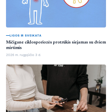
LIGOS IR SVEIKATA
Mičigane ciklosporiozės protrūkis siejamas su dviem
mirtimis
2026 m. rugpjūčio 3 d.