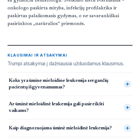
su gydančiu hematologu. Sveikimo metu svarbiausia –
onkologo paskirta mityba, infekcijų profilaktika ir
paskirtas palaikomasis gydymas, o ne savarankiškai
pasirinktos „natūralios“ priemonės.
KLAUSIMAI IR ATSAKYMAI
Trumpi atsakymai į dažniausiai užduodamus klausimus.
Dažnai užduodami klausimai
Koks yra ūmine mieloidine leukemija sergančių
pacientų išgyvenamumas?
Ar ūminė mieloidinė leukemija gali pasireikšti
vaikams?
Kaip diagnozuojama ūminė mieloidinė leukemija?