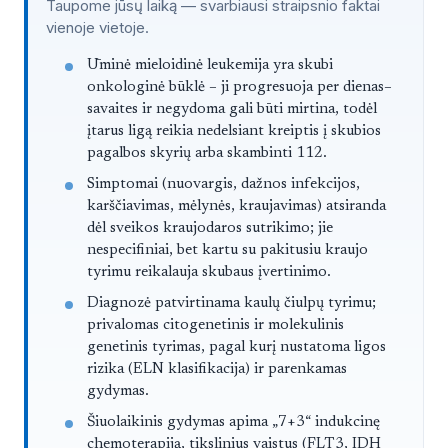
Taupome jūsų laiką — svarbiausi straipsnio faktai
vienoje vietoje.
Straipsnis trumpai
Ūminė mieloidinė leukemija yra skubi
onkologinė būklė – ji progresuoja per dienas–
savaites ir negydoma gali būti mirtina, todėl
įtarus ligą reikia nedelsiant kreiptis į skubios
pagalbos skyrių arba skambinti 112.
Simptomai (nuovargis, dažnos infekcijos,
karščiavimas, mėlynės, kraujavimas) atsiranda
dėl sveikos kraujodaros sutrikimo; jie
nespecifiniai, bet kartu su pakitusiu kraujo
tyrimu reikalauja skubaus įvertinimo.
Diagnozė patvirtinama kaulų čiulpų tyrimu;
privalomas citogenetinis ir molekulinis
genetinis tyrimas, pagal kurį nustatoma ligos
rizika (ELN klasifikacija) ir parenkamas
gydymas.
Šiuolaikinis gydymas apima „7+3“ indukcinę
chemoterapiją, tikslinius vaistus (FLT3, IDH