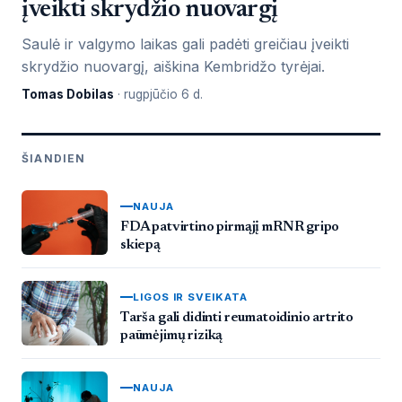
įveikti skrydžio nuovargį
Saulė ir valgymo laikas gali padėti greičiau įveikti
skrydžio nuovargį, aiškina Kembridžo tyrėjai.
Tomas Dobilas
· rugpjūčio 6 d.
ŠIANDIEN
NAUJA
FDA patvirtino pirmąjį mRNR gripo
skiepą
LIGOS IR SVEIKATA
Tarša gali didinti reumatoidinio artrito
paūmėjimų riziką
NAUJA