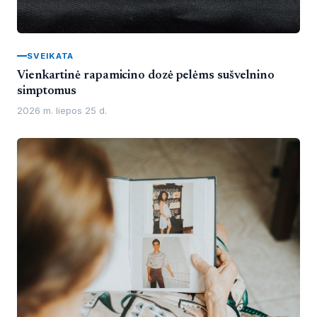
SVEIKATA
Vienkartinė rapamicino dozė pelėms sušvelnino
simptomus
2026 m. liepos 25 d.