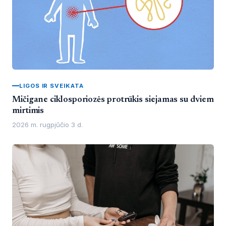
LIGOS IR SVEIKATA
Mičigane ciklosporiozės protrūkis siejamas su dviem
mirtimis
2026 m. rugpjūčio 3 d.