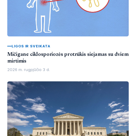
LIGOS IR SVEIKATA
Mičigane ciklosporiozės protrūkis siejamas su dviem
mirtimis
2026 m. rugpjūčio 3 d.