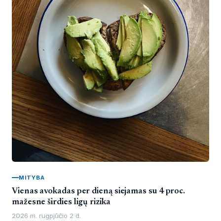
MITYBA
Vienas avokadas per dieną siejamas su 4 proc.
mažesne širdies ligų rizika
2026 m. rugpjūčio 2 d.