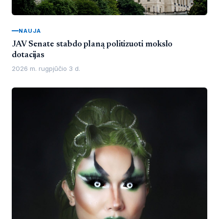
NAUJA
JAV Senate stabdo planą politizuoti mokslo
dotacijas
2026 m. rugpjūčio 3 d.