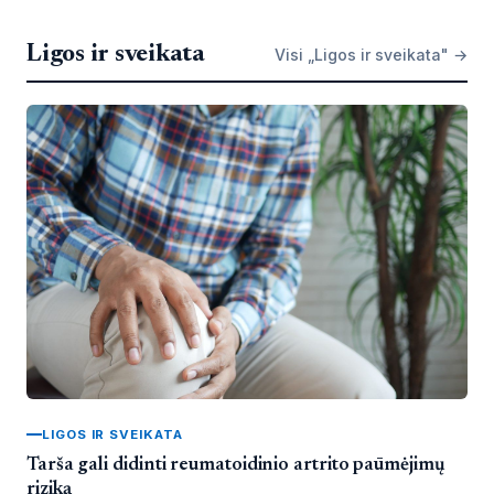
Ligos ir sveikata
Visi „Ligos ir sveikata" →
LIGOS IR SVEIKATA
Tarša gali didinti reumatoidinio artrito paūmėjimų
riziką