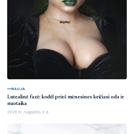
NAUJA
Lutealinė fazė: kodėl prieš mėnesines keičiasi oda ir
nuotaika
2026 m. rugpjūčio 3 d.