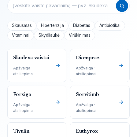
Skausmas
Hipertenzija
Diabetas
Antibiotikai
Vitaminai
Skydliaukė
Virškinimas
Skudexa vaistai
Diompraz
Apžvalga ·
Apžvalga ·
atsiliepimai
atsiliepimai
Forxiga
Sorvitimb
Apžvalga ·
Apžvalga ·
atsiliepimai
atsiliepimai
Tivulin
Euthyrox