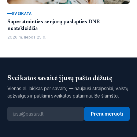
SVEIKATA
Superatminties senjorų paslapties DNR
neatskleidžia
2026 m. liepos 25 d.
Sveikatos savaitė į jūsų pašto dėžutę
Vienas el. laiškas per savaitę — naujausi straipsniai, vaistų
apžvalgos ir patikimi sveikatos patarimai. Be šlamšto.
Prenumeruoti