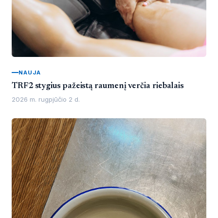
NAUJA
TRF2 stygius pažeistą raumenį verčia riebalais
2026 m. rugpjūčio 2 d.