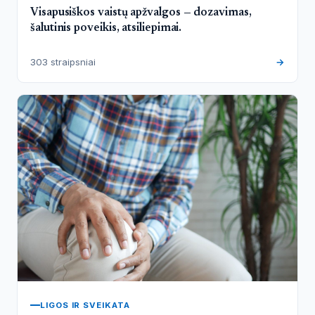
Visapusiškos vaistų apžvalgos — dozavimas,
šalutinis poveikis, atsiliepimai.
303 straipsniai
→
LIGOS IR SVEIKATA