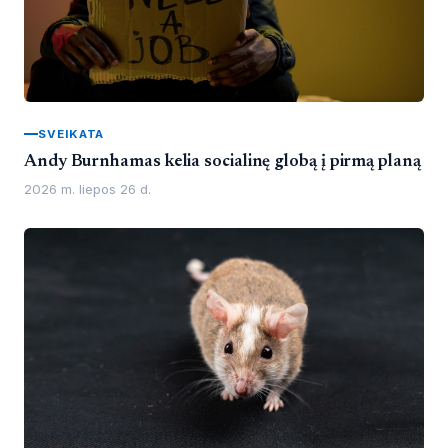
SVEIKATA
Andy Burnhamas kelia socialinę globą į pirmą planą
2026 m. liepos 26 d.