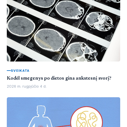
SVEIKATA
Kodėl smegenys po dietos gina ankstesnį svorį?
2026 m. rugpjūčio 4 d.