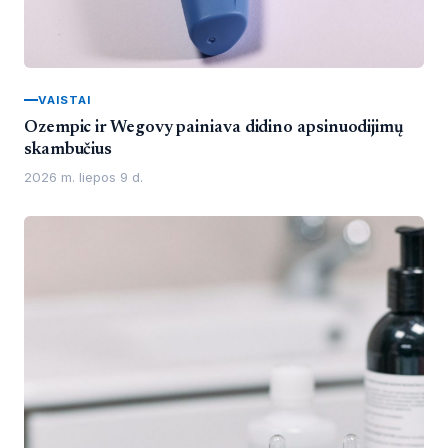
VAISTAI
Ozempic ir Wegovy painiava didino apsinuodijimų
skambučius
2026 m. liepos 9 d.