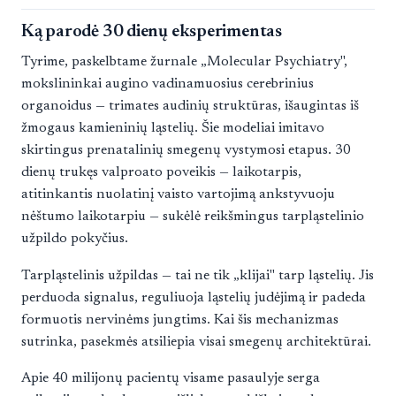
Ką parodė 30 dienų eksperimentas
Tyrime, paskelbtame žurnale „Molecular Psychiatry",
mokslininkai augino vadinamuosius cerebrinius
organoidus — trimates audinių struktūras, išaugintas iš
žmogaus kamieninių ląstelių. Šie modeliai imitavo
skirtingus prenatalinių smegenų vystymosi etapus. 30
dienų trukęs valproato poveikis — laikotarpis,
atitinkantis nuolatinį vaisto vartojimą ankstyvuoju
nėštumo laikotarpiu — sukėlė reikšmingus tarpląstelinio
užpildo pokyčius.
Tarpląstelinis užpildas — tai ne tik „klijai" tarp ląstelių. Jis
perduoda signalus, reguliuoja ląstelių judėjimą ir padeda
formuotis nervinėms jungtims. Kai šis mechanizmas
sutrinka, pasekmės atsiliepia visai smegenų architektūrai.
Apie 40 milijonų pacientų visame pasaulyje serga