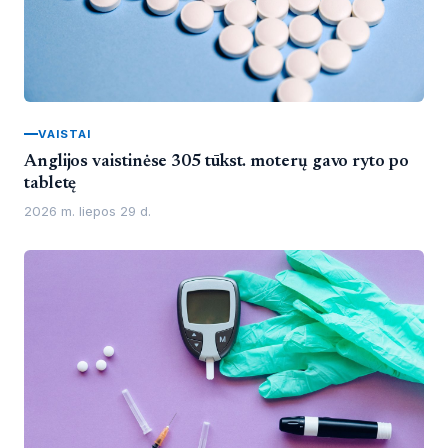
VAISTAI
Anglijos vaistinėse 305 tūkst. moterų gavo ryto po
tabletę
2026 m. liepos 29 d.