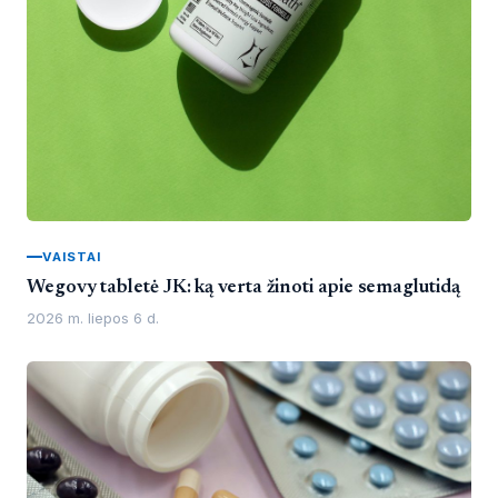
VAISTAI
Wegovy tabletė JK: ką verta žinoti apie semaglutidą
2026 m. liepos 6 d.