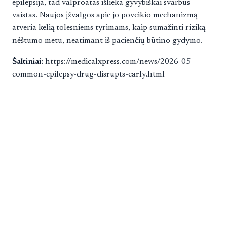
epilepsija, tad valproatas išlieka gyvybiškai svarbus
vaistas. Naujos įžvalgos apie jo poveikio mechanizmą
atveria kelią tolesniems tyrimams, kaip sumažinti riziką
nėštumo metu, neatimant iš pacienčių būtino gydymo.
Šaltiniai:
https://medicalxpress.com/news/2026-05-
common-epilepsy-drug-disrupts-early.html