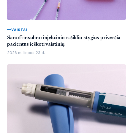
VAISTAI
Sanofi insulino injekcinio rašiklio stygius priverčia
pacientus ieškoti vaistinių
2026 m. liepos 23 d.