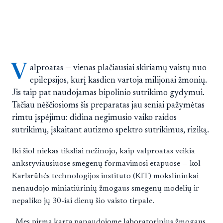
V
alproatas — vienas plačiausiai skiriamų vaistų nuo
epilepsijos, kurį kasdien vartoja milijonai žmonių.
Jis taip pat naudojamas bipolinio sutrikimo gydymui.
Tačiau nėščiosioms šis preparatas jau seniai pažymėtas
rimtu įspėjimu: didina negimusio vaiko raidos
sutrikimų, įskaitant autizmo spektro sutrikimus, riziką.
Iki šiol niekas tiksliai nežinojo, kaip valproatas veikia
ankstyviausiuose smegenų formavimosi etapuose — kol
Karlsrūhės technologijos instituto (KIT) mokslininkai
nenaudojo miniatiūrinių žmogaus smegenų modelių ir
nepaliko jų 30-iai dienų šio vaisto tirpale.
„Mes pirmą kartą panaudojome laboratorinius žmogaus