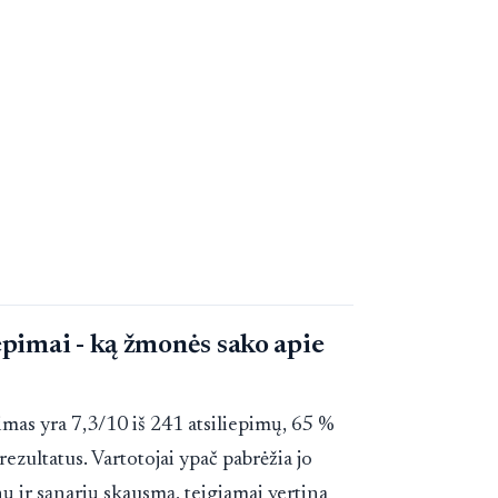
pimai - ką žmonės sako apie
mas yra 7,3/10 iš 241 atsiliepimų, 65 %
ezultatus. Vartotojai ypač pabrėžia jo
ir sąnarių skausmą, teigiamai vertina