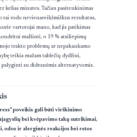
per kelias minutes. Tačiau pasitenkinimas
 tai rodo nevienareikšmiškus rezultatus,
kurie vartotojai mano, kad jis patikimas
ondritui malšinti, o 19 % atsiliepimų
namojo trakto problemų ar nepakankamo
ybę teikia mažam tablečių dydžiui,
, palyginti su didesnėmis alternatyvomis.
kis
ess" poveikis gali būti virškinimo
aujagyslių bei kvėpavimo takų sutrikimai,
i, odos ir alerginės reakcijos bei retos