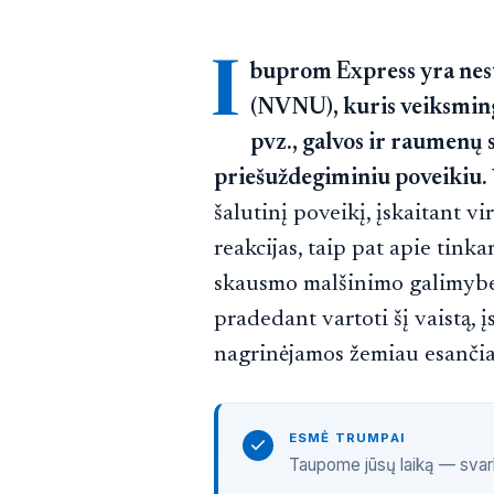
I
buprom Express yra nest
(NVNU), kuris veiksming
pvz., galvos ir raumenų 
priešuždegiminiu poveikiu.
šalutinį poveikį, įskaitant v
reakcijas, taip pat apie tink
skausmo malšinimo galimybes
pradedant vartoti šį vaistą, 
nagrinėjamos žemiau esanči
ESMĖ TRUMPAI
Taupome jūsų laiką — svarbi