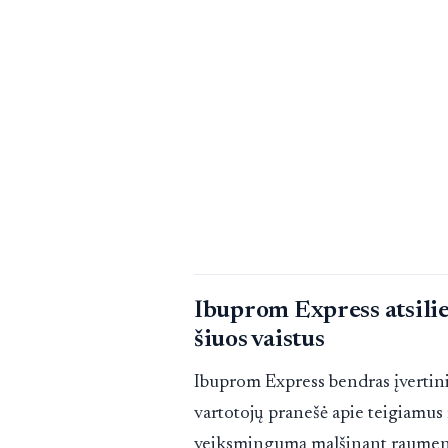
Ibuprom Express atsilie
šiuos vaistus
Ibuprom Express bendras įvertini
vartotojų pranešė apie teigiamus r
veiksmingumą malšinant raumenų 