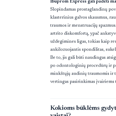
Ibuprom Express gali padėti ma
Slopindamas prostaglandinų poveik
klasterinius galvos skausmus, ra
traumos ir menstruacijų spazmus. 
artrito diskomfortą, ypač ankstyvo
uždegimines ligas, tokias kaip reu
ankilozuojantis spondilitas, suk
Be to, jis gali būti naudingas at
po odontologinių procedūrų ir p
minkštųjų audinių traumomis ir te
vertingas pasirinkimas įvairiems
Kokioms būklėms gydyt
vaistai?