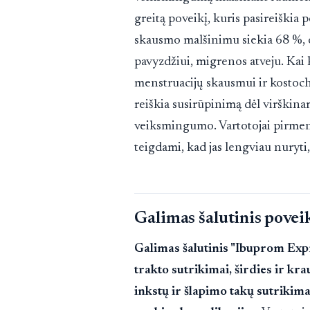
greitą poveikį, kuris pasireiškia 
skausmo malšinimu siekia 68 %, o
pavyzdžiui, migrenos atveju. Kai 
menstruacijų skausmui ir kostoch
reiškia susirūpinimą dėl virški
veiksmingumo. Vartotojai pirmen
teigdami, kad jas lengviau nuryti
Galimas šalutinis povei
Galimas šalutinis "Ibuprom Expr
trakto sutrikimai, širdies ir kr
inkstų ir šlapimo takų sutrikima