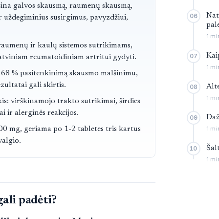
šina galvos skausmą, raumenų skausmą,
Nat
06
 uždegiminius susirgimus, pavyzdžiui,
pal
1 mi
 raumenų ir kaulų sistemos sutrikimams,
Kai
07
atviniam reumatoidiniam artritui gydyti.
1 mi
e 68 % pasitenkinimą skausmo malšinimu,
ultatai gali skirtis.
Alt
08
1 mi
is: virškinamojo trakto sutrikimai, širdies
i ir alerginės reakcijos.
Daž
09
1 mi
0 mg, geriama po 1-2 tabletes tris kartus
valgio.
Šal
10
1 mi
ali padėti?