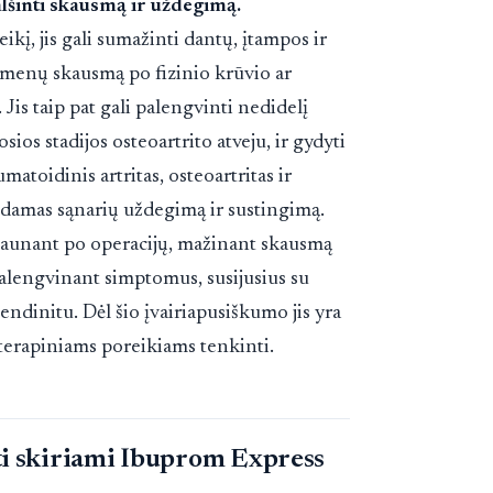
lšinti skausmą ir uždegimą.
į, jis gali sumažinti dantų, įtampos ir
umenų skausmą po fizinio krūvio ar
Jis taip pat gali palengvinti nedidelį
sios stadijos osteoartrito atveju, ir gydyti
matoidinis artritas, osteoartritas ir
eldamas sąnarių uždegimą ir sustingimą.
sigaunant po operacijų, mažinant skausmą
alengvinant simptomus, susijusius su
ndinitu. Dėl šio įvairiapusiškumo jis yra
 terapiniams poreikiams tenkinti.
i skiriami Ibuprom Express