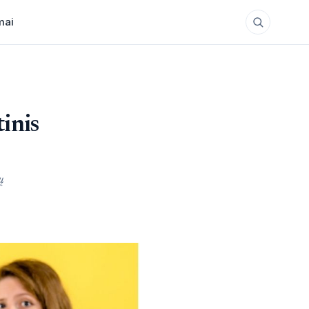
mai
tinis
ų