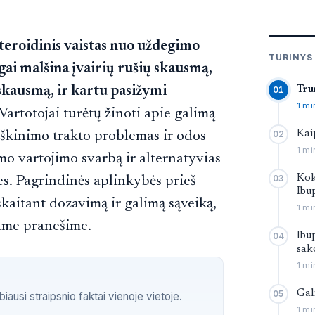
eroidinis vaistas nuo uždegimo
TURINYS
ai malšina įvairių rūšių skausmą,
skausmą, ir kartu pasižymi
Tru
01
1 mi
Vartotojai turėtų žinoti apie galimą
irškinimo trakto problemas ir odos
Kai
02
1 mi
amo vartojimo svarbą ir alternatyvias
Kok
. Pagrindinės aplinkybės prieš
03
Ibu
įskaitant dozavimą ir galimą sąveiką,
1 mi
ame pranešime.
Ibu
04
sak
1 mi
Gal
05
ausi straipsnio faktai vienoje vietoje.
1 mi