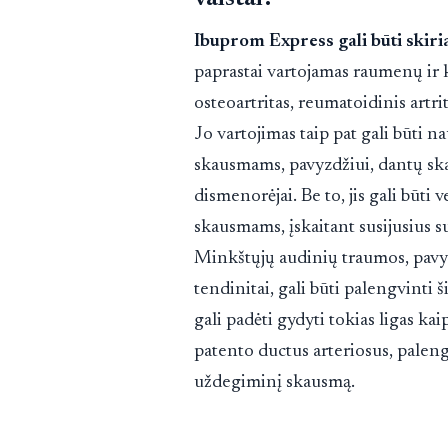
Ibuprom Express gali būti skir
paprastai vartojamas raumenų ir 
osteoartritas, reumatoidinis artrit
Jo vartojimas taip pat gali būti
skausmams, pavyzdžiui, dantų sk
dismenorėjai. Be to, jis gali būt
skausmams, įskaitant susijusius su
Minkštųjų audinių traumos, pavyz
tendinitai, gali būti palengvinti š
gali padėti gydyti tokias ligas ka
patento ductus arteriosus, palen
uždegiminį skausmą.