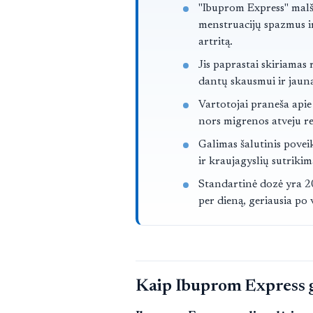
Trumpai
"Ibuprom Express" mal
menstruacijų spazmus ir
artritą.
Jis paprastai skiriamas
dantų skausmui ir jaun
Vartotojai praneša api
nors migrenos atveju rez
Galimas šalutinis poveik
ir kraujagyslių sutrikima
Standartinė dozė yra 20
per dieną, geriausia po 
Kaip Ibuprom Express g