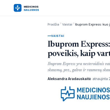
Pradžia
Vaistai
VAISTAI
Ibuprom Express: k
poveikis, kaip var
Ibuprom Express yra nesteroidinis va
skausmą, pvz., galvos ir raumenų skau
Aleksandra Aradauskaitė
atnaujinta