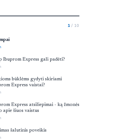
1
/ 10
mpai
n
p Ibuprom Express gali padėti?
n
ioms būklėms gydyti skiriami
prom Express vaistai?
n
prom Express atsiliepimai - ką žmonės
o apie šiuos vaistus
n
imas šalutinis poveikis
n