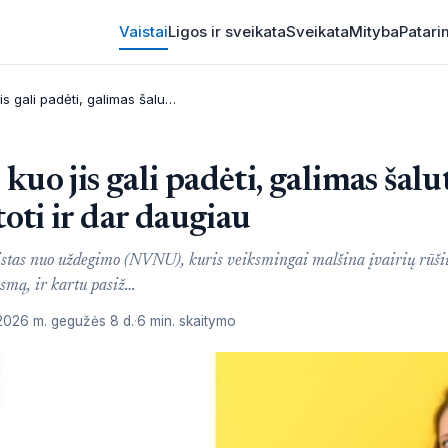
Vaistai
Ligos ir sveikata
Sveikata
Mityba
Patari
Ibuprom Express: kuo jis gali padėti, galimas šalutinis poveikis, kaip vartoti ir dar daugiau
uo jis gali padėti, galimas šalu
toti ir dar daugiau
istas nuo uždegimo (NVNU), kuris veiksmingai malšina įvairių rūši
smą, ir kartu pasiž…
2026 m. gegužės 8 d.
6 min. skaitymo