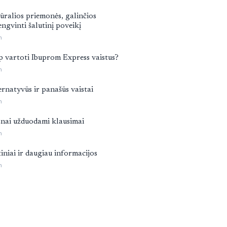
ūralios priemonės, galinčios
engvinti šalutinį poveikį
n
p vartoti Ibuprom Express vaistus?
n
ernatyvūs ir panašūs vaistai
n
nai užduodami klausimai
n
tiniai ir daugiau informacijos
n