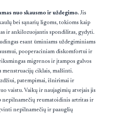
iamas nuo skausmo ir uždegimo.
Jis
kaulų bei sąnarių ligoms, tokioms kaip
as ir ankilozuojantis spondilitas, gydyti.
 naudingas esant ūminiams uždegiminiams
ausmui, pooperaciniam diskomfortui ir
i veiksmingas migrenos ir įtampos galvos
 menstruacijų ciklais, malšinti.
džiui, patempimai, išnirimai ir
iuo vaistu. Vaikų ir naujagimių atvejais jis
ip nepilnamečių reumatoidinis artritas ir
gvinti nepilnamečių ir paauglių