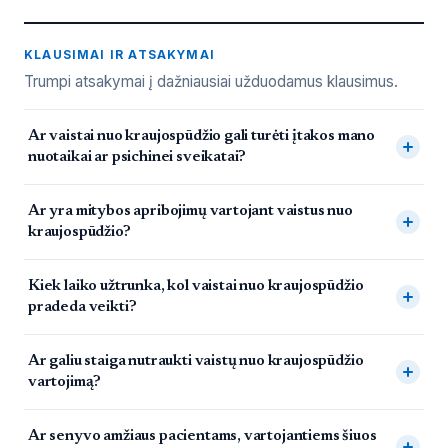
KLAUSIMAI IR ATSAKYMAI
Trumpi atsakymai į dažniausiai užduodamus klausimus.
Dažnai užduodami klausimai
Ar vaistai nuo kraujospūdžio gali turėti įtakos mano
nuotaikai ar psichinei sveikatai?
Ar yra mitybos apribojimų vartojant vaistus nuo
kraujospūdžio?
Kiek laiko užtrunka, kol vaistai nuo kraujospūdžio
pradeda veikti?
Ar galiu staiga nutraukti vaistų nuo kraujospūdžio
vartojimą?
Ar senyvo amžiaus pacientams, vartojantiems šiuos