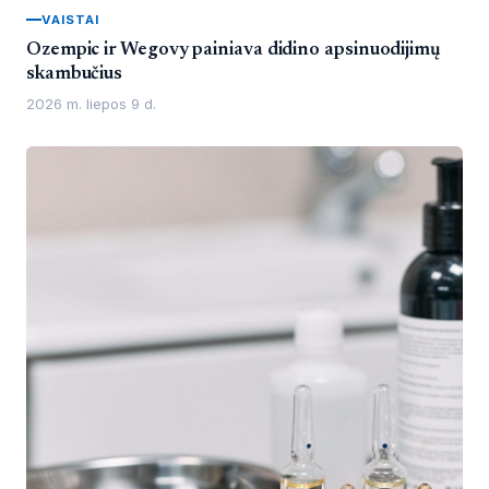
VAISTAI
Ozempic ir Wegovy painiava didino apsinuodijimų
skambučius
2026 m. liepos 9 d.