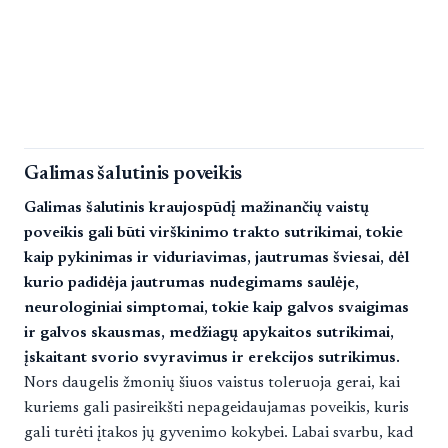
Galimas šalutinis poveikis
Galimas šalutinis kraujospūdį mažinančių vaistų
poveikis gali būti virškinimo trakto sutrikimai, tokie
kaip pykinimas ir viduriavimas, jautrumas šviesai, dėl
kurio padidėja jautrumas nudegimams saulėje,
neurologiniai simptomai, tokie kaip galvos svaigimas
ir galvos skausmas, medžiagų apykaitos sutrikimai,
įskaitant svorio svyravimus ir erekcijos sutrikimus.
Nors daugelis žmonių šiuos vaistus toleruoja gerai, kai
kuriems gali pasireikšti nepageidaujamas poveikis, kuris
gali turėti įtakos jų gyvenimo kokybei. Labai svarbu, kad