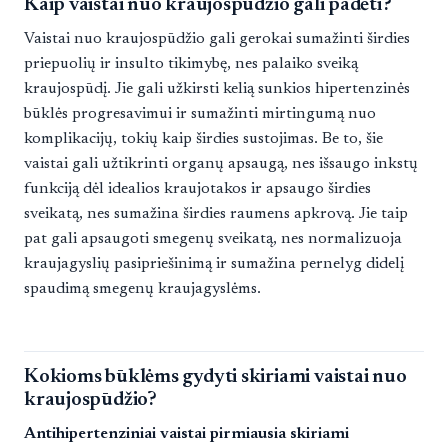
Kaip vaistai nuo kraujospūdžio gali padėti?
Vaistai nuo kraujospūdžio gali gerokai sumažinti širdies
priepuolių ir insulto tikimybę, nes palaiko sveiką
kraujospūdį. Jie gali užkirsti kelią sunkios hipertenzinės
būklės progresavimui ir sumažinti mirtingumą nuo
komplikacijų, tokių kaip širdies sustojimas. Be to, šie
vaistai gali užtikrinti organų apsaugą, nes išsaugo inkstų
funkciją dėl idealios kraujotakos ir apsaugo širdies
sveikatą, nes sumažina širdies raumens apkrovą. Jie taip
pat gali apsaugoti smegenų sveikatą, nes normalizuoja
kraujagyslių pasipriešinimą ir sumažina pernelyg didelį
spaudimą smegenų kraujagyslėms.
Kokioms būklėms gydyti skiriami vaistai nuo
kraujospūdžio?
Antihipertenziniai vaistai pirmiausia skiriami