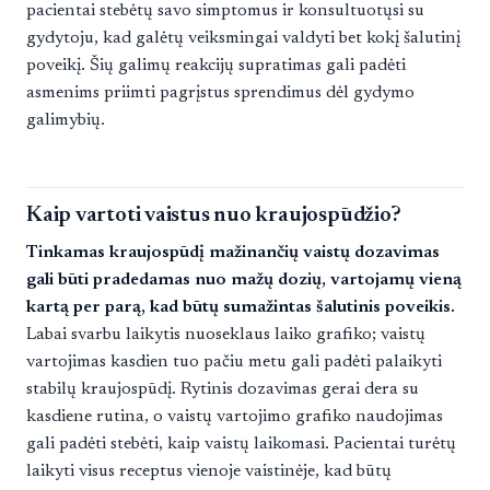
pacientai stebėtų savo simptomus ir konsultuotųsi su
gydytoju, kad galėtų veiksmingai valdyti bet kokį šalutinį
poveikį. Šių galimų reakcijų supratimas gali padėti
asmenims priimti pagrįstus sprendimus dėl gydymo
galimybių.
Kaip vartoti vaistus nuo kraujospūdžio?
Tinkamas kraujospūdį mažinančių vaistų dozavimas
gali būti pradedamas nuo mažų dozių, vartojamų vieną
kartą per parą, kad būtų sumažintas šalutinis poveikis.
Labai svarbu laikytis nuoseklaus laiko grafiko; vaistų
vartojimas kasdien tuo pačiu metu gali padėti palaikyti
stabilų kraujospūdį. Rytinis dozavimas gerai dera su
kasdiene rutina, o vaistų vartojimo grafiko naudojimas
gali padėti stebėti, kaip vaistų laikomasi. Pacientai turėtų
laikyti visus receptus vienoje vaistinėje, kad būtų