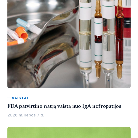
VAISTAI
FDA patvirtino naują vaistą nuo IgA nefropatijos
2026 m. liepos 7 d.