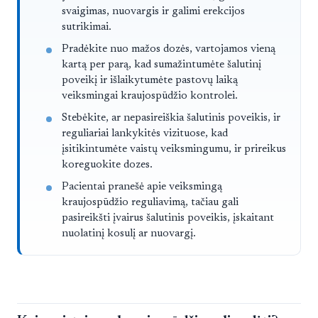
svaigimas, nuovargis ir galimi erekcijos
sutrikimai.
Pradėkite nuo mažos dozės, vartojamos vieną
kartą per parą, kad sumažintumėte šalutinį
poveikį ir išlaikytumėte pastovų laiką
veiksmingai kraujospūdžio kontrolei.
Stebėkite, ar nepasireiškia šalutinis poveikis, ir
reguliariai lankykitės vizituose, kad
įsitikintumėte vaistų veiksmingumu, ir prireikus
koreguokite dozes.
Pacientai pranešė apie veiksmingą
kraujospūdžio reguliavimą, tačiau gali
pasireikšti įvairus šalutinis poveikis, įskaitant
nuolatinį kosulį ar nuovargį.