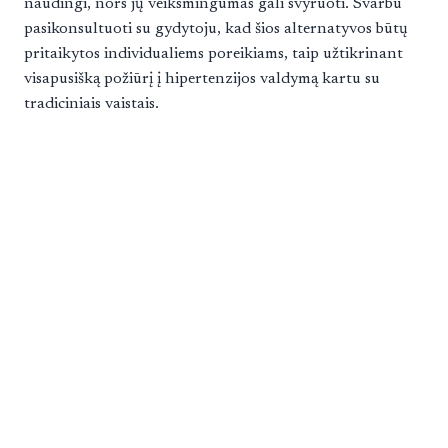
naudingi, nors jų veiksmingumas gali svyruoti. Svarbu
pasikonsultuoti su gydytoju, kad šios alternatyvos būtų
pritaikytos individualiems poreikiams, taip užtikrinant
visapusišką požiūrį į hipertenzijos valdymą kartu su
tradiciniais vaistais.