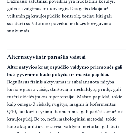
Dažniausi šalutiniai poveikiai yra nuolatinis kosulys,
galvos svaigimas ir nuovargis. Daugelis dėkoja už
veiksmingą kraujospūdžio kontrolę, tačiau kiti gali
susidurti su šalutinio poveikio ir dozės koregavimo
sunkumais.
Alternatyvūs ir panašūs vaistai
Alternatyvios kraujospūdžio valdymo priemonės gali
būti gyvenimo būdo pokyčiai ir maisto papildai.
Reguliarus fizinis aktyvumas ir subalansuota mityba,
kurioje gausu vaisių, daržovių ir neskaldytų grūdų, gali
turėti didelės įtakos hipertenzijai. Maisto papildai, tokie
kaip omega-3 riebalų rūgštys, magnis ir kofermentas
Q10, kai kurių tyrimų duomenimis, gali padėti sumažinti
kraujospūdį. Be to, nefarmakologiniai metodai, tokie
kaip akupunktūra ir streso valdymo metodai, gali būti