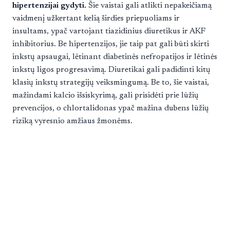
hipertenzijai gydyti.
Šie vaistai gali atlikti nepakeičiamą
vaidmenį užkertant kelią širdies priepuoliams ir
insultams, ypač vartojant tiazidinius diuretikus ir AKF
inhibitorius. Be hipertenzijos, jie taip pat gali būti skirti
inkstų apsaugai, lėtinant diabetinės nefropatijos ir lėtinės
inkstų ligos progresavimą. Diuretikai gali padidinti kitų
klasių inkstų strategijų veiksmingumą. Be to, šie vaistai,
mažindami kalcio išsiskyrimą, gali prisidėti prie lūžių
prevencijos, o chlortalidonas ypač mažina dubens lūžių
riziką vyresnio amžiaus žmonėms.