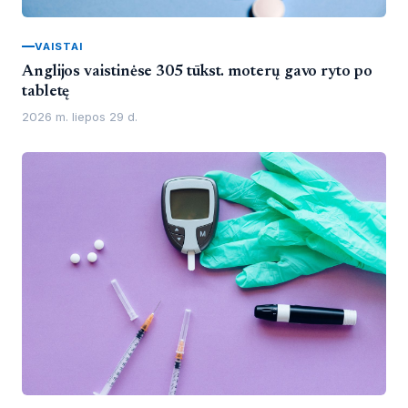
VAISTAI
Anglijos vaistinėse 305 tūkst. moterų gavo ryto po
tabletę
2026 m. liepos 29 d.