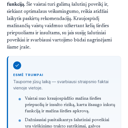
funkciją.
Šie vaistai turi galimą šalutinį poveikį ir,
siekiant optimalaus veiksmingumo, reikia atidžiai
laikytis paskirtų rekomendacijų. Kraujospūdį
mažinančių vaistų vaidmuo užkertant kelią širdies
priepuoliams ir insultams, su jais susiję šalutiniai
poveikiai ir svarbiausi vartojimo būdai nagrinėjami
šiame įraše.
ESMĖ TRUMPAI
Taupome jūsų laiką — svarbiausi straipsnio faktai
vienoje vietoje.
Trumpai
Vaistai nuo kraujospūdžio mažina širdies
priepuolių ir insulto riziką, kartu išsaugo inkstų
funkciją ir mažina širdies apkrovą.
Dažniausiai pasitaikantys šalutiniai poveikiai
yra virškinimo trakto sutrikimai, galvos