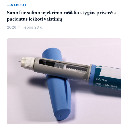
VAISTAI
Sanofi insulino injekcinio rašiklio stygius priverčia
pacientus ieškoti vaistinių
2026 m. liepos 23 d.