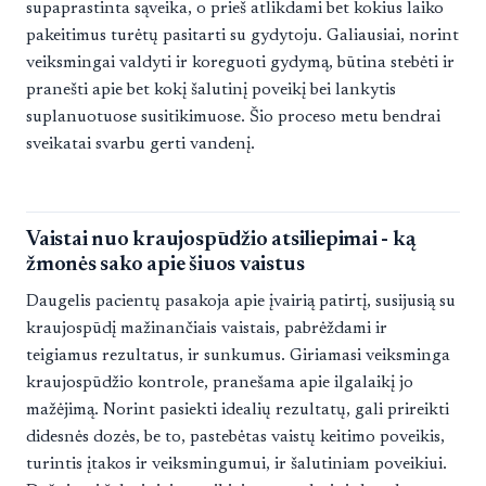
supaprastinta sąveika, o prieš atlikdami bet kokius laiko
pakeitimus turėtų pasitarti su gydytoju. Galiausiai, norint
veiksmingai valdyti ir koreguoti gydymą, būtina stebėti ir
pranešti apie bet kokį šalutinį poveikį bei lankytis
suplanuotuose susitikimuose. Šio proceso metu bendrai
sveikatai svarbu gerti vandenį.
Vaistai nuo kraujospūdžio atsiliepimai - ką
žmonės sako apie šiuos vaistus
Daugelis pacientų pasakoja apie įvairią patirtį, susijusią su
kraujospūdį mažinančiais vaistais, pabrėždami ir
teigiamus rezultatus, ir sunkumus. Giriamasi veiksminga
kraujospūdžio kontrole, pranešama apie ilgalaikį jo
mažėjimą. Norint pasiekti idealių rezultatų, gali prireikti
didesnės dozės, be to, pastebėtas vaistų keitimo poveikis,
turintis įtakos ir veiksmingumui, ir šalutiniam poveikiui.