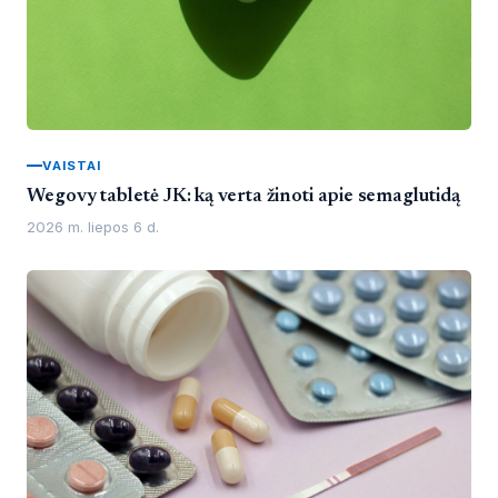
VAISTAI
Wegovy tabletė JK: ką verta žinoti apie semaglutidą
2026 m. liepos 6 d.