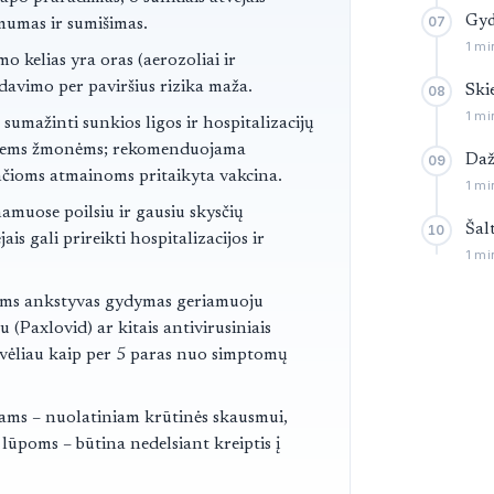
Gyd
07
umas ir sumišimas.
1 mi
mo kelias yra oras (aerozoliai ir
rdavimo per paviršius rizika maža.
Ski
08
1 mi
 sumažinti sunkios ligos ir hospitalizacijų
amiems žmonėms; rekomenduojama
Daž
09
nčioms atmainoms pritaikyta vakcina.
1 mi
amuose poilsiu ir gausiu skysčių
Šal
10
ais gali prireikti hospitalizacijos ir
1 mi
tams ankstyvas gydymas geriamuoju
 (Paxlovid) ar kitais antivirusiniais
 vėliau kaip per 5 paras nuo simptomų
ams – nuolatiniam krūtinės skausmui,
ūpoms – būtina nedelsiant kreiptis į