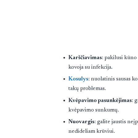
Karščiavimas
: pakilusi kūno
kovoja su infekcija.
Kosulys
: nuolatinis sausas k
takų problemas.
Kvėpavimo pasunkėjimas
: 
kvėpavimo sunkumų.
Nuovargis
: galite jaustis neį
nedideliam krūviui.