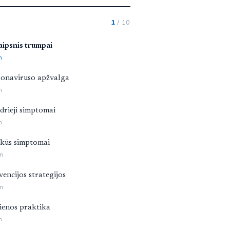
1
/ 10
aipsnis trumpai
n
onaviruso apžvalga
n
drieji simptomai
n
kūs simptomai
n
vencijos strategijos
n
ienos praktika
n