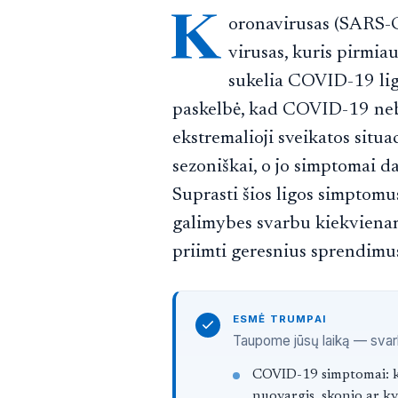
K
oronavirusas (SARS-C
virusas, kuris pirmia
sukelia COVID-19 li
paskelbė, kad COVID-19 neb
ekstremalioji sveikatos situac
sezoniškai, o jo simptomai 
Suprasti šios ligos simptomu
galimybes svarbu kiekvienam
priimti geresnius sprendimu
ESMĖ TRUMPAI
Taupome jūsų laiką — svarbi
Straipsnis trump
COVID-19 simptomai: ka
nuovargis, skonio ar kv