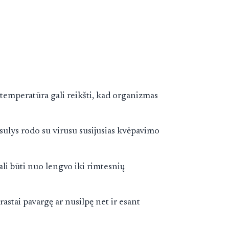
 temperatūra gali reikšti, kad organizmas
osulys rodo su virusu susijusias kvėpavimo
gali būti nuo lengvo iki rimtesnių
prastai pavargę ar nusilpę net ir esant