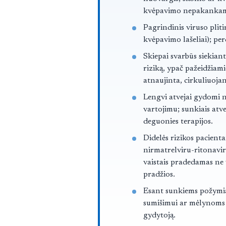
kvėpavimo nepakankam
Pagrindinis viruso pliti
kvėpavimo lašeliai); pe
Skiepai svarbūs siekiant
riziką, ypač pažeidži
atnaujinta, cirkuliuoja
Lengvi atvejai gydomi n
vartojimu; sunkiais atvej
deguonies terapijos.
Didelės rizikos pacien
nirmatrelviru-ritonaviru
vaistais pradedamas ne
pradžios.
Esant sunkiems požymi
sumišimui ar mėlynoms l
gydytoją.