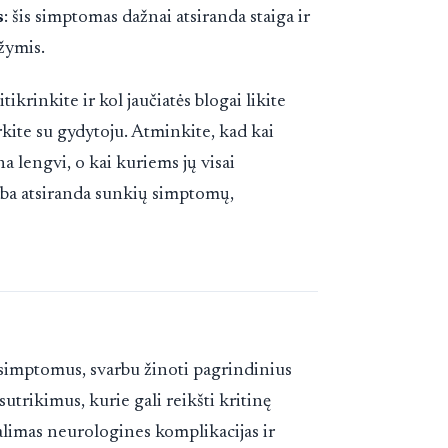
s
: šis simptomas dažnai atsiranda staiga ir
žymis.
ikrinkite ir kol jaučiatės blogai likite
kite su gydytoju. Atminkite, kad kai
lengvi, o kai kuriems jų visai
arba atsiranda sunkių simptomų,
imptomus, svarbu žinoti pagrindinius
utrikimus, kurie gali reikšti kritinę
galimas neurologines komplikacijas ir