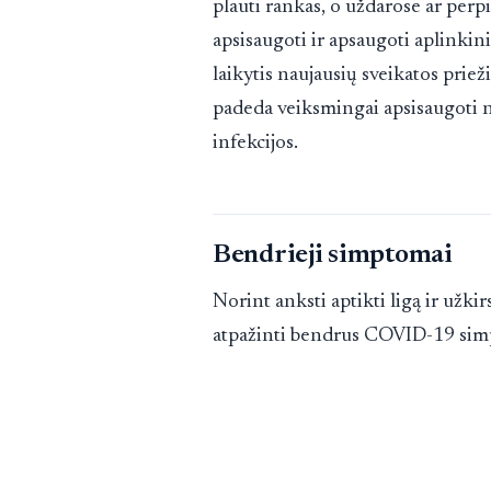
plauti rankas, o uždarose ar perp
apsisaugoti ir apsaugoti aplinkini
laikytis naujausių sveikatos priež
padeda veiksmingai apsisaugoti nu
infekcijos.
Bendrieji simptomai
Norint anksti aptikti ligą ir užkir
atpažinti bendrus COVID-19 simp