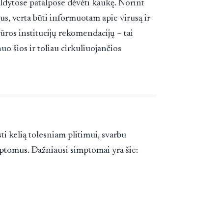
ildytose patalpose dėvėti kaukę. Norint
us, verta būti informuotam apie virusą ir
iūros institucijų rekomendacijų – tai
o šios ir toliau cirkuliuojančios
sti kelią tolesniam plitimui, svarbu
tomus. Dažniausi simptomai yra šie: