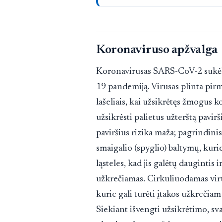
Koronaviruso apžvalga
Koronavirusas SARS-CoV-2 sukėl
19 pandemiją. Virusas plinta pirm
lašeliais, kai užsikrėtęs žmogus k
užsikrėsti palietus užterštą pavir
paviršius rizika maža; pagrindini
smaigalio (spyglio) baltymų, kur
ląsteles, kad jis galėtų daugintis ir
užkrečiamas. Cirkuliuodamas viru
kurie gali turėti įtakos užkreči
Siekiant išvengti užsikrėtimo, sv