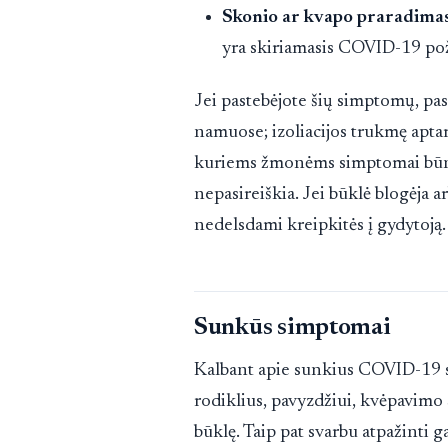
Skonio ar kvapo praradima
yra skiriamasis COVID-19 po
Jei pastebėjote šių simptomų, pasit
namuose; izoliacijos trukmę aptar
kuriems žmonėms simptomai būna 
nepasireiškia. Jei būklė blogėja 
nedelsdami kreipkitės į gydytoją.
Sunkūs simptomai
Kalbant apie sunkius COVID-19 s
rodiklius, pavyzdžiui, kvėpavimo s
būklę. Taip pat svarbu atpažinti 