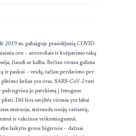
ė 2019 m. pabaigoje prasidėjusią COVID-
iausia oru – aerozoliais ir kvėpavimo takų
osėja, čiaudi ar kalba. Rečiau virusu galima
šių ir paskui – veidą, tačiau perdavimo per
s plitimo kelias yra oras. SARS-CoV-2 turi
ie palengvina jo patekimą į žmogaus
 plisti. Dėl šios savybės virusas yra labai
sas mutuoja, atsiranda naujų variantų,
amumui ir vakcinos veiksmingumui.
arbu laikytis geros higienos – dažnai