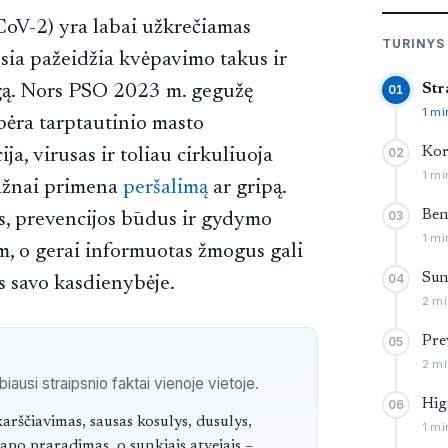
oV-2) yra labai užkrečiamas
TURINYS
usia pažeidžia kvėpavimo takus ir
gą. Nors PSO 2023 m. gegužę
Str
01
1 mi
ėra tarptautinio masto
ija, virusas ir toliau cirkuliuoja
Kor
02
1 mi
dažnai primena
peršalimą
ar gripą.
Ben
s, prevencijos būdus ir gydymo
03
1 mi
, o gerai informuotas žmogus gali
Sun
04
s savo kasdienybėje.
2 mi
Pre
05
2 mi
ausi straipsnio faktai vienoje vietoje.
Hig
06
ai
rščiavimas, sausas kosulys, dusulys,
1 mi
apo praradimas, o sunkiais atvejais –