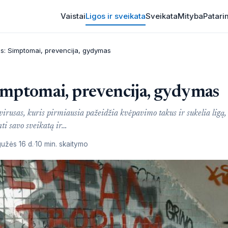
Vaistai
Ligos ir sveikata
Sveikata
Mityba
Patari
s: Simptomai, prevencija, gydymas
imptomai, prevencija, gydymas
irusas, kuris pirmiausia pažeidžia kvėpavimo takus ir sukelia ligą,
i savo sveikatą ir…
užės 16 d.
10 min. skaitymo