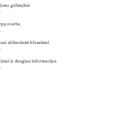
ymo galimybės
n
epų svarba
n
nai užduodami klausimai
n
tiniai ir daugiau informacijos
n