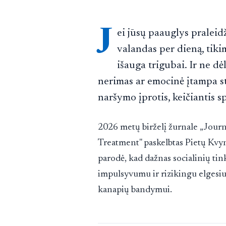
J
ei jūsų paauglys praleidž
valandas per dieną, tiki
išauga trigubai. Ir ne dėl
nerimas ar emocinė įtampa st
naršymo įprotis, keičiantis 
2026 metų birželį žurnale „Jour
Treatment" paskelbtas Pietų Kvyn
parodė, kad dažnas socialinių tin
impulsyvumu ir rizikingu elgesiu 
kanapių bandymui.