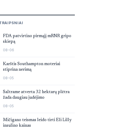
TRAIPSNIAI
FDA patvirtino pirmąjį mRNR gripo
skiepą
08-06
Karštis Southampton moteriai
stiprina nerimą
08-05
Saltrame atverta 32 hektarų plėtra
žada daugiau judėjimo
08-05
Mičigano teismas leido tirti Eli Lilly
insulino kainas