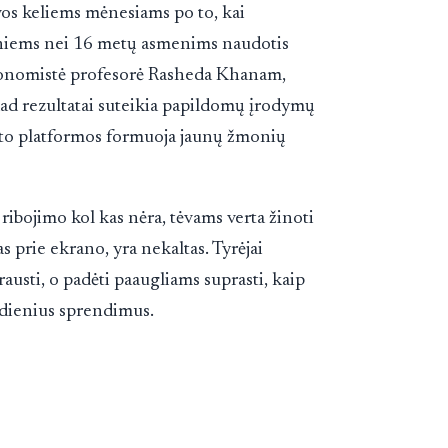
vos keliems mėnesiams po to, kai
sniems nei 16 metų asmenims naudotis
 ekonomistė profesorė Rasheda Khanam,
 kad rezultatai suteikia papildomų įrodymų
neto platformos formuoja jaunų žmonių
ibojimo kol kas nėra, tėvams verta žinoti
s prie ekrano, yra nekaltas. Tyrėjai
rausti, o padėti paaugliams suprasti, kaip
sdienius sprendimus.