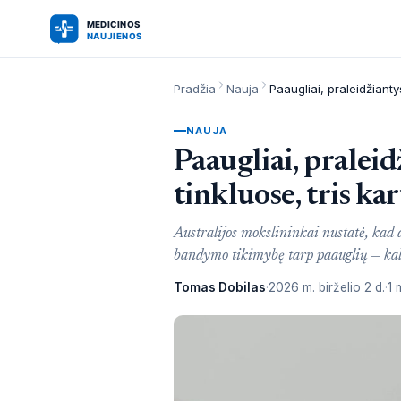
Pradžia
Nauja
NAUJA
Paaugliai, praleid
tinkluose, tris k
Australijos mokslininkai nustatė, kad
bandymo tikimybę tarp paauglių — kal
Tomas Dobilas
2026 m. birželio 2 d.
1 