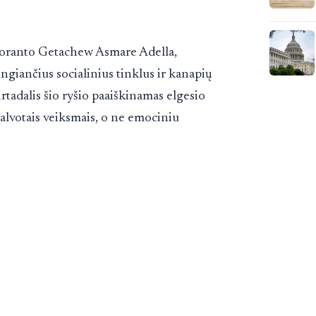
oranto Getachew Asmare Adella,
jungiančius socialinius tinklus ir kanapių
rtadalis šio ryšio paaiškinamas elgesio
alvotais veiksmais, o ne emociniu