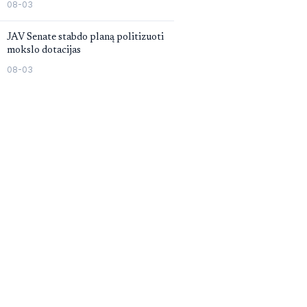
08-03
JAV Senate stabdo planą politizuoti
mokslo dotacijas
08-03