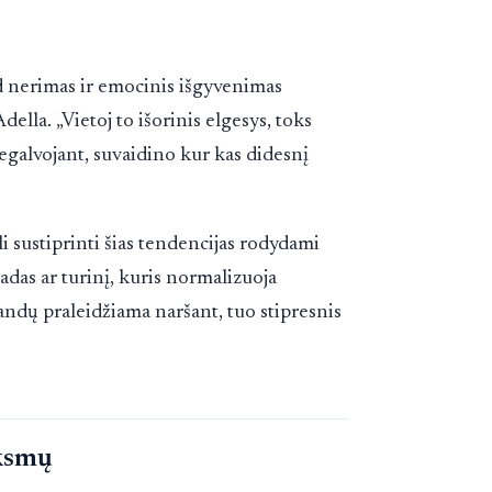
ad nerimas ir emocinis išgyvenimas
della. „Vietoj to išorinis elgesys, toks
galvojant, suvaidino kur kas didesnį
ali sustiprinti šias tendencijas rodydami
das ar turinį, kuris normalizuoja
andų praleidžiama naršant, tuo stipresnis
iksmų