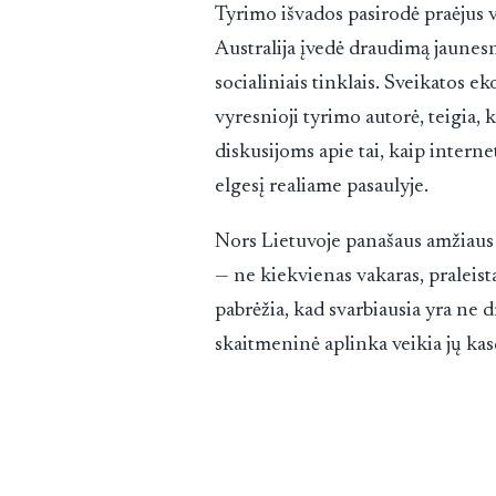
Tyrimo išvados pasirodė praėjus 
Australija įvedė draudimą jaune
socialiniais tinklais. Sveikatos
vyresnioji tyrimo autorė, teigia,
diskusijoms apie tai, kaip inter
elgesį realiame pasaulyje.
Nors Lietuvoje panašaus amžiaus r
— ne kiekvienas vakaras, praleista
pabrėžia, kad svarbiausia yra ne d
skaitmeninė aplinka veikia jų ka