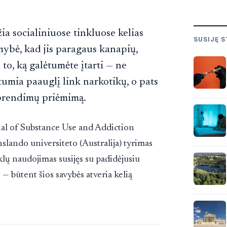
ia socialiniuose tinkluose kelias
SUSIJĘ S
mybė, kad jis paragaus kanapių,
 to, ką galėtumėte įtarti — ne
umia paauglį link narkotikų, o pats
sprendimų priėmimą.
nal of Substance Use and Addiction
slando universiteto (Australija) tyrimas
klų naudojimas susijęs su padidėjusiu
— būtent šios savybės atveria kelią