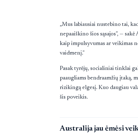
„Mus labiausiai nustebino tai, k
nepaaiškino šios sąsajos", — sakė A
kaip impulsyvumas ar veikimas ne
vaidmenį."
Pasak tyrėjų, socialiniai tinklai g
paaugliams bendraamžių įtaką, ma
rizikingą elgesį. Kuo daugiau val
šis poveikis.
Australija jau ėmėsi ve