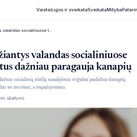
Vaistai
Ligos ir sveikata
Sveikata
Mityba
Patari
Paaugliai, praleidžiantys valandas socialiniuose tinkluose, tris kartus dažniau paragauja kanapių
žiantys valandas socialiniuose
artus dažniau paragauja kanapių
 dažnas socialinių tinklų naudojimas trigubai padidina kanapių
tas ne nerimas, o impulsyvumas.
min. skaitymo