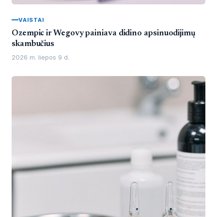
VAISTAI
Ozempic ir Wegovy painiava didino apsinuodijimų
skambučius
2026 m. liepos 9 d.