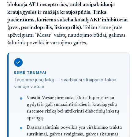
blokuoja AT1 receptorius, todėl atsipalaiduoja
kraujagyslės ir mažėja kraujospūdis. Tinka
pacientams, kuriems sukelia kosulį AKF inhibitoriai
(pvz., perindoprilis, lizinoprilis).
Toliau šiame įraše
apžvelgiami "Mesar" vaistų naudojimo būdai, galimas
šalutinis poveikis ir vartojimo gairės.
ESMĖ TRUMPAI
Taupome jūsų laiką — svarbiausi straipsnio faktai
vienoje vietoje.
Trumpai
Vaistai Mesar pirmiausia skirti hipertenzijai
gydyti ir gali sumažinti širdies ir kraujagyslių
sistemos riziką bei užtikrinti diabetinių inkstų
apsaugą.
Dažnas šalutinis poveikis yra virškinimo trakto
sutrikimai, galvos svaigimas, galvos skausmas,