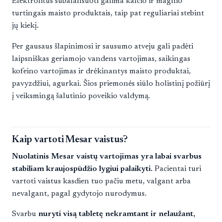
Elektrolitus subalansuoti galima kalcio ir magnio
turtingais maisto produktais, taip pat reguliariai stebint
jų kiekį.
Per gausaus šlapinimosi ir sausumo atveju gali padėti
laipsniškas geriamojo vandens vartojimas, saikingas
kofeino vartojimas ir drėkinantys maisto produktai,
pavyzdžiui, agurkai. Šios priemonės siūlo holistinį požiūrį
į veiksmingą šalutinio poveikio valdymą.
Kaip vartoti Mesar vaistus?
Nuolatinis Mesar vaistų vartojimas yra labai svarbus
stabiliam kraujospūdžio lygiui palaikyti.
Pacientai turi
vartoti vaistus kasdien tuo pačiu metu, valgant arba
nevalgant, pagal gydytojo nurodymus.
Svarbu
nuryti visą tabletę nekramtant ir nelaužant,