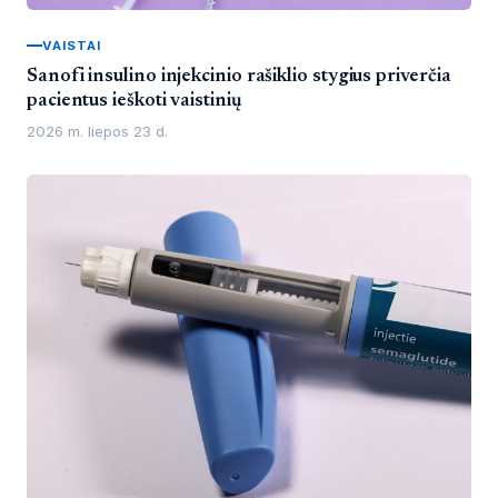
VAISTAI
Sanofi insulino injekcinio rašiklio stygius priverčia
pacientus ieškoti vaistinių
2026 m. liepos 23 d.