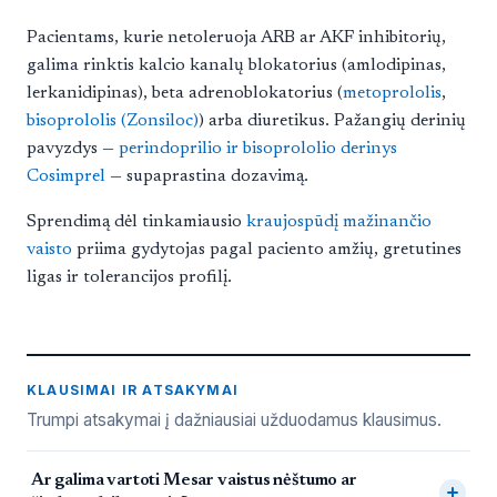
Pacientams, kurie netoleruoja ARB ar AKF inhibitorių,
galima rinktis kalcio kanalų blokatorius (amlodipinas,
lerkanidipinas), beta adrenoblokatorius (
metoprololis
,
bisoprololis (Zonsiloc)
) arba diuretikus. Pažangių derinių
pavyzdys —
perindoprilio ir bisoprololio derinys
Cosimprel
— supaprastina dozavimą.
Sprendimą dėl tinkamiausio
kraujospūdį mažinančio
vaisto
priima gydytojas pagal paciento amžių, gretutines
ligas ir tolerancijos profilį.
KLAUSIMAI IR ATSAKYMAI
Trumpi atsakymai į dažniausiai užduodamus klausimus.
Dažnai užduodami klausimai
Ar galima vartoti Mesar vaistus nėštumo ar