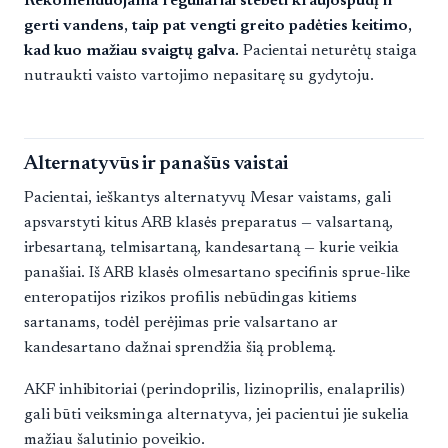
Rekomenduojama reguliariai stebėti kraujospūdį ir
gerti vandens, taip pat vengti greito padėties keitimo,
kad kuo mažiau svaigtų galva.
Pacientai neturėtų staiga
nutraukti vaisto vartojimo nepasitarę su gydytoju.
Alternatyvūs ir panašūs vaistai
Pacientai, ieškantys alternatyvų Mesar vaistams, gali
apsvarstyti kitus ARB klasės preparatus — valsartaną,
irbesartaną, telmisartaną, kandesartaną — kurie veikia
panašiai. Iš ARB klasės olmesartano specifinis sprue-like
enteropatijos rizikos profilis nebūdingas kitiems
sartanams, todėl perėjimas prie valsartano ar
kandesartano dažnai sprendžia šią problemą.
AKF inhibitoriai (perindoprilis, lizinoprilis, enalaprilis)
gali būti veiksminga alternatyva, jei pacientui jie sukelia
mažiau šalutinio poveikio.