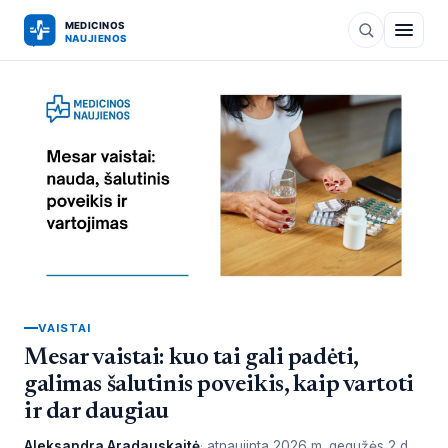
VAISTAI
Mesar vaistai: kuo tai gali padėti,
galimas šalutinis poveikis, kaip vartoti
ir dar daugiau
Aleksandra Aradauskaitė
atnaujinta
2026 m. gegužės 2 d.