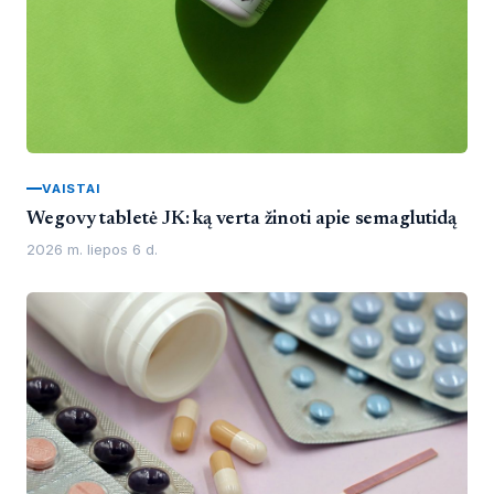
VAISTAI
Wegovy tabletė JK: ką verta žinoti apie semaglutidą
2026 m. liepos 6 d.