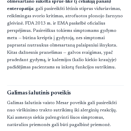
olmesartano sukelta sprue-like (į celiakiją panaši)
enteropatija
: gali pasireikšti lėtinis stiprus viduriavimas,
reikšmingas svorio kritimas, atrofuotos plonojo žarnyno
gleivinė. FDA 2013 m. ir EMA paskelbė oficialius
perspėjimus. Pasireiškus tokiems simptomams gydymo
metu — būtina kreiptis į gydytoją, nes simptomai
paprastai nutraukus olmesartaną palaipsniui išnyksta.
Kitas dažnesnis pranešimas — galvos svaigimas, ypač
pradedant gydymą, ir kalemijos (kalio kiekio kraujyje)
padidėjimas pacientams su inkstų funkcijos sutrikimu.
Galimas šalutinis poveikis
Galimas šalutinis vaisto Mesar poveikis gali pasireikšti
nuo virškinimo trakto sutrikimų iki alerginių reakcijų.
Kai asmenys siekia palengvinti šiuos simptomus,
natūralios priemonės gali būti pagalbinė priemonė.