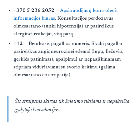
+370 5 236 2052
—
Apsinuodijimų kontrolės ir
informacijos biuras
. Konsultacijos perdozavus
olmesartano (sunki hipotenzija) ar pasireiškus
alerginei reakcijai, visą parą.
112
— Bendrasis pagalbos numeris. Skubi pagalba
pasireiškus angioneurozinei edemai (lūpų, liežuvio,
gerklės patinimas), apalpimui ar nepaaiškinamam
stipriam viduriavimui su svorio kritimu (galima
olmesartano enteropatija).
Šis straipsnis skirtas tik švietimo tikslams ir nepakeičia
gydytojo konsultacijos.