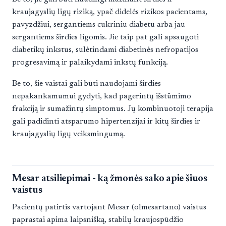
kraujagyslių ligų riziką, ypač didelės rizikos pacientams,
pavyzdžiui, sergantiems cukriniu diabetu arba jau
sergantiems širdies ligomis. Jie taip pat gali apsaugoti
diabetikų inkstus, sulėtindami diabetinės nefropatijos
progresavimą ir palaikydami inkstų funkciją.
Be to, šie vaistai gali būti naudojami širdies
nepakankamumui gydyti, kad pagerintų išstūmimo
frakciją ir sumažintų simptomus. Jų kombinuotoji terapija
gali padidinti atsparumo hipertenzijai ir kitų širdies ir
kraujagyslių ligų veiksmingumą.
Mesar atsiliepimai - ką žmonės sako apie šiuos
vaistus
Pacientų patirtis vartojant Mesar (olmesartano) vaistus
paprastai apima laipsnišką, stabilų kraujospūdžio