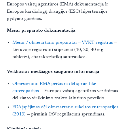
Europos vaistų agentūros (EMA) dokumentacija ir
Europos kardiologų draugijos (ESC) hipertenzijos
gydymo gairėmis.
Mesar preparato dokumentacija
Mesar / olmesartano preparatai — VVKT registras
—
Lietuvoje registruoti stiprumai (10, 20, 40 mg
tabletės), charakteristikų santraukos.
Veikliosios medžiagos saugumo informacija
Olmesartano EMA peržiūra dėl sprue-like
enteropatijos
— Europos vaistų agentūros vertinimas
dėl rimto virškinimo trakto šalutinio poveikio.
FDA įspėjimas dėl olmesartano sukeltos enteropatijos
(2013)
— pirminis JAV reguliacinis sprendimas.
Klinikinės gairės