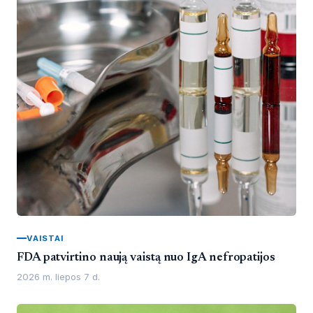
VAISTAI
FDA patvirtino naują vaistą nuo IgA nefropatijos
2026 m. liepos 7 d.