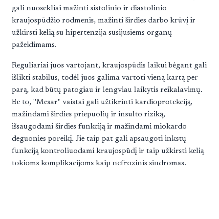
gali nuosekliai mažinti sistolinio ir diastolinio
kraujospūdžio rodmenis, mažinti širdies darbo krūvį ir
užkirsti kelią su hipertenzija susijusiems organų
pažeidimams.
Reguliariai juos vartojant, kraujospūdis laikui bėgant gali
išlikti stabilus, todėl juos galima vartoti vieną kartą per
parą, kad būtų patogiau ir lengviau laikytis reikalavimų.
Be to, "Mesar" vaistai gali užtikrinti kardioprotekciją,
mažindami širdies priepuolių ir insulto riziką,
išsaugodami širdies funkciją ir mažindami miokardo
deguonies poreikį. Jie taip pat gali apsaugoti inkstų
funkciją kontroliuodami kraujospūdį ir taip užkirsti kelią
tokioms komplikacijoms kaip nefrozinis sindromas.