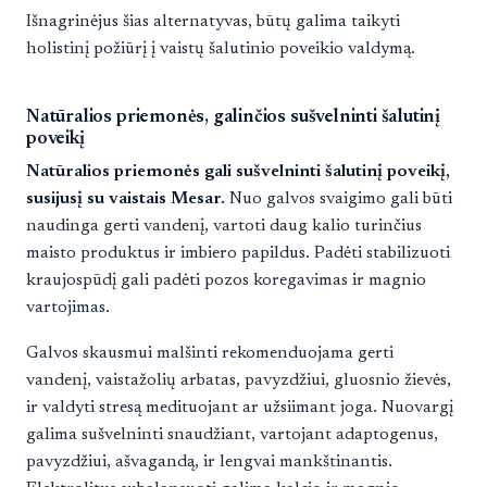
Išnagrinėjus šias alternatyvas, būtų galima taikyti
holistinį požiūrį į vaistų šalutinio poveikio valdymą.
Natūralios priemonės, galinčios sušvelninti šalutinį
poveikį
Natūralios priemonės gali sušvelninti šalutinį poveikį,
susijusį su vaistais Mesar.
Nuo galvos svaigimo gali būti
naudinga gerti vandenį, vartoti daug kalio turinčius
maisto produktus ir imbiero papildus. Padėti stabilizuoti
kraujospūdį gali padėti pozos koregavimas ir magnio
vartojimas.
Galvos skausmui malšinti rekomenduojama gerti
vandenį, vaistažolių arbatas, pavyzdžiui, gluosnio žievės,
ir valdyti stresą medituojant ar užsiimant joga. Nuovargį
galima sušvelninti snaudžiant, vartojant adaptogenus,
pavyzdžiui, ašvagandą, ir lengvai mankštinantis.