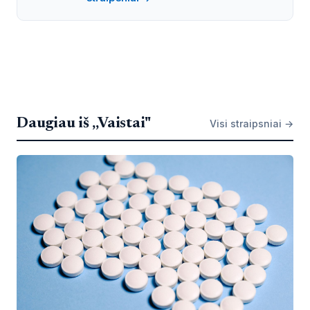
Daugiau iš „Vaistai"
Visi straipsniai →