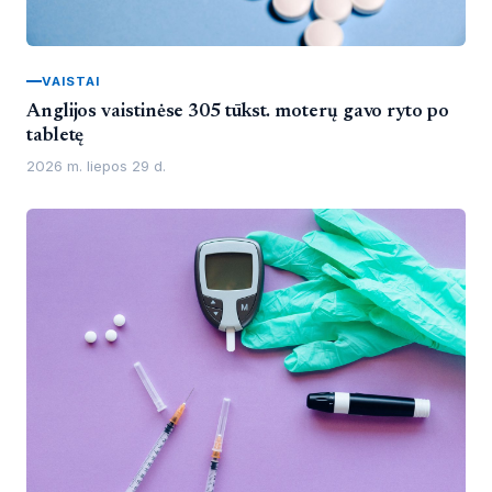
VAISTAI
Anglijos vaistinėse 305 tūkst. moterų gavo ryto po
tabletę
2026 m. liepos 29 d.