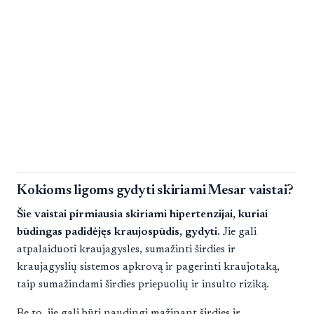
Kokioms ligoms gydyti skiriami Mesar vaistai?
Šie vaistai pirmiausia skiriami hipertenzijai, kuriai
būdingas padidėjęs kraujospūdis, gydyti.
Jie gali
atpalaiduoti kraujagysles, sumažinti širdies ir
kraujagyslių sistemos apkrovą ir pagerinti kraujotaką,
taip sumažindami širdies priepuolių ir insulto riziką.
Be to, jie gali būti naudingi mažinant širdies ir