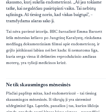
skausmo, kurį sukelia endometriozė. „Aš jau tokiame
taške, kai negalėčiau pasirūpinti vaiku. Tai nebūtų
sąžininga. Aš tiesiog noriu, kad viskas baigtųsi", –
tramdydama ašaras sako ji.
Tai nėra pavienė istorija. BBC žurnalistė Emma Barnett
šešis mėnesius keliavo po Jungtinę Karalystę, rinkdama
medžiagą dokumentiniam filmui apie endometriozę, ir
grįžo įsitikinusi labiau nei bet kada: ši nematoma liga,
kuria serga viena iš dešimties reprodukcinio amžiaus
moterų, yra tylioji medicinos krizė.
Ne tik skausmingos mėnesinės
Plačiai paplitęs mitas, kad endometriozė – tai tiesiog
skausmingos mėnesinės. Iš tikrųjų ji yra sisteminė
uždegiminė liga. Ląstelės, panašios į tas, kurios iškloja