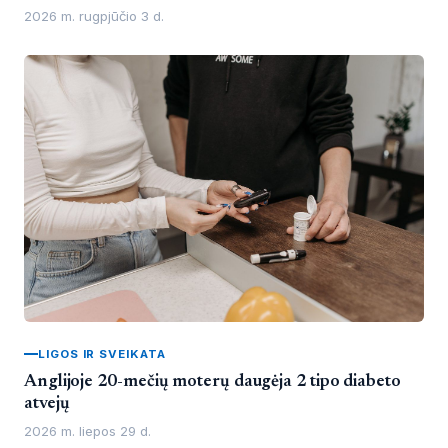
2026 m. rugpjūčio 3 d.
LIGOS IR SVEIKATA
Anglijoje 20-mečių moterų daugėja 2 tipo diabeto
atvejų
2026 m. liepos 29 d.