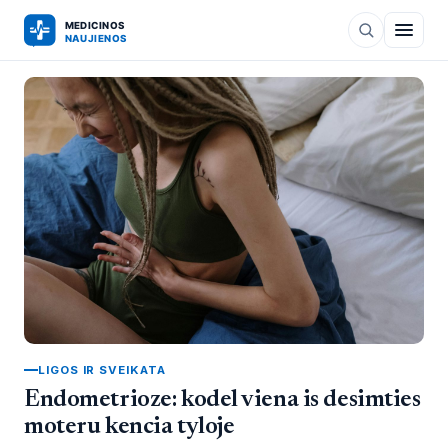
LIGOS IR SVEIKATA
Endometrioze: kodel viena is desimties
moteru kencia tyloje