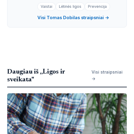
Vaistai
Lėtinės ligos
Prevencija
Visi Tomas Dobilas straipsniai →
Daugiau iš „Ligos ir
Visi straipsniai
→
sveikata"