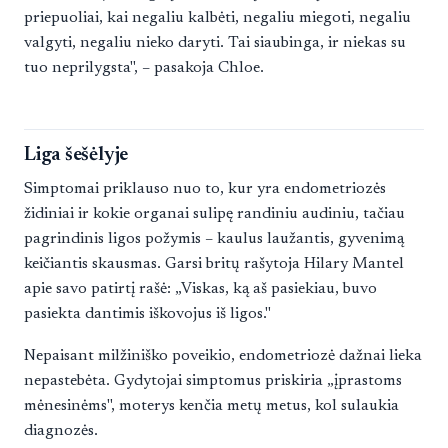
priepuoliai, kai negaliu kalbėti, negaliu miegoti, negaliu
valgyti, negaliu nieko daryti. Tai siaubinga, ir niekas su
tuo neprilygsta", – pasakoja Chloe.
Liga šešėlyje
Simptomai priklauso nuo to, kur yra endometriozės
židiniai ir kokie organai sulipę randiniu audiniu, tačiau
pagrindinis ligos požymis – kaulus laužantis, gyvenimą
keičiantis skausmas. Garsi britų rašytoja Hilary Mantel
apie savo patirtį rašė: „Viskas, ką aš pasiekiau, buvo
pasiekta dantimis iškovojus iš ligos."
Nepaisant milžiniško poveikio, endometriozė dažnai lieka
nepastebėta. Gydytojai simptomus priskiria „įprastoms
mėnesinėms", moterys kenčia metų metus, kol sulaukia
diagnozės.