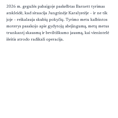
2026 m. gegužės pabaigoje paskelbtas Barnett tyrimas
atskleidė, kad situacija Jungtinėje Karalystėje – ir ne tik
joje – reikalauja skubių pokyčių. Tyrimo metu kalbintos
moterys pasakojo apie gydytojų abejingumą, metų metus
trunkantį skausmą ir beviltiškumo jausmą, kai vienintelė
išeitis atrodo radikali operacija.