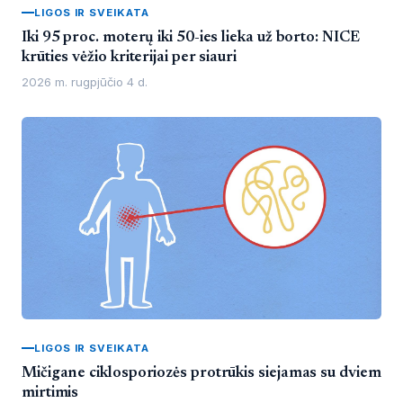
LIGOS IR SVEIKATA
Iki 95 proc. moterų iki 50-ies lieka už borto: NICE
krūties vėžio kriterijai per siauri
2026 m. rugpjūčio 4 d.
LIGOS IR SVEIKATA
Mičigane ciklosporiozės protrūkis siejamas su dviem
mirtimis