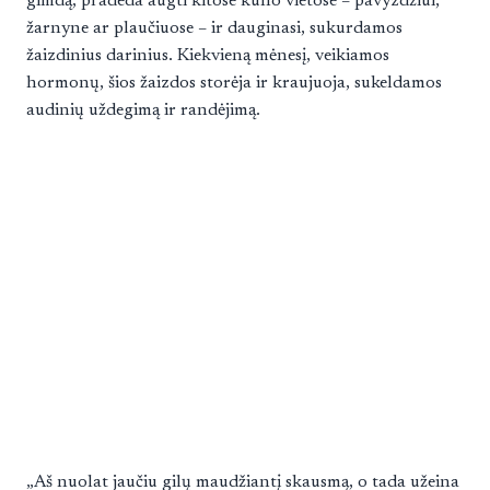
gimdą, pradeda augti kitose kūno vietose – pavyzdžiui,
žarnyne ar plaučiuose – ir dauginasi, sukurdamos
žaizdinius darinius. Kiekvieną mėnesį, veikiamos
hormonų, šios žaizdos storėja ir kraujuoja, sukeldamos
audinių uždegimą ir randėjimą.
„Aš nuolat jaučiu gilų maudžiantį skausmą, o tada užeina