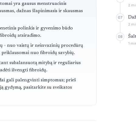
ai
ptomai yra gausus menstruacinis
2 mi
ausmas, dažnas šlapinimasis ir skausmas
Daž
07
2 mi
netinis polinkis ir gyvenimo būdo
 fibroidų atsiradimo.
Šal
08
1 mi
ų - nuo vaistų ir neinvazinių procedūrų
 priklausomai nuo fibroidų savybių.
tant subalansuotą mitybą ir reguliarius
adėti išvengti fibroidų.
dai gali palengvinti simptomus; prieš
ą gydymą, pasitarkite su sveikatos