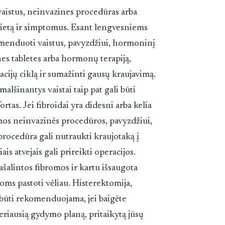
vaistus, neinvazines procedūras arba
, vietą ir simptomus. Esant lengvesniems
menduoti vaistus, pavyzdžiui, hormoninį
es tabletes arba hormonų terapiją,
cijų ciklą ir sumažinti gausų kraujavimą.
lšinantys vaistai taip pat gali būti
rtas. Jei fibroidai yra didesni arba kelia
omos neinvazinės procedūros, pavyzdžiui,
 procedūra gali nutraukti kraujotaką į
ais atvejais gali prireikti operacijos.
šalintos fibromos ir kartu išsaugota
ioms pastoti vėliau. Histerektomija,
 būti rekomenduojama, jei baigėte
geriausią gydymo planą, pritaikytą jūsų