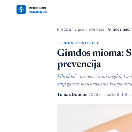
Pradžia
Ligos ir sveikata
LIGOS IR SVEIKATA
Gimdos mioma: Si
prevencija
Fibroidai - tai nevėžiniai augliai, kur
kaip gausus menstruacinis kraujavima
Tomas Dobilas
2024 m. spalio 3 d.
8 m