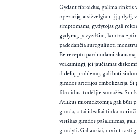
Gydant fibroidus, galima rinktis 
operaciją, atsižvelgiant į jų dydį
simptomams, gydytojas gali reko
gydymą, pavyzdžiui, kontraceptin
padedančią sureguliuoti menstrua
Be recepto parduodami skausmą ma
veiksmingi, jei jaučiamas diskomfo
didelių problemų, gali būti siūl
gimdos arterijos embolizacija. Ši
fibroidus, todėl jie sumažės. Sunki
Atlikus miomektomiją gali būti pa
gimda, o tai idealiai tinka norinč
visiškas gimdos pašalinimas, gali
gimdyti. Galiausiai, norint rasti 