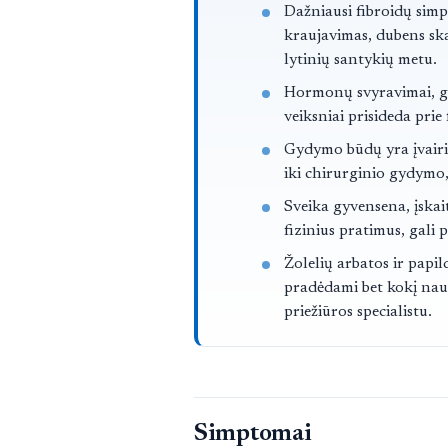
Straipsnis trump
Dažniausi fibroidų sim
kraujavimas, dubens sk
lytinių santykių metu.
Hormonų svyravimai, ge
veiksniai prisideda prie
Gydymo būdų yra įvairi
iki chirurginio gydymo,
Sveika gyvensena, įskai
fizinius pratimus, gali p
Žolelių arbatos ir papil
pradėdami bet kokį nauj
priežiūros specialistu.
Simptomai