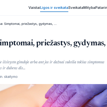
Vaistai
Ligos ir sveikata
Sveikata
Mityba
Patari
Gimdos mioma: Simptomai, priežastys, gydymas, prevencija
mptomai, priežastys, gydymas,
ie išsivysto gimdoje arba ant jos ir dažnai sukelia tokius simptomus
s ir dubens dis…
in. skaitymo