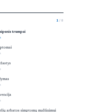
1
/ 8
aipsnis trumpai
n
ptomai
n
ežastys
n
dymas
n
vencija
n
elių arbatos simptomų malšinimui