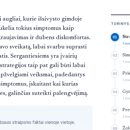
i augliai, kurie išsivysto gimdoje
TURINYS
sukelia tokius simptomus kaip
raujavimas ir dubens diskomfortas.
Str
01
1 mi
avo sveikatą, labai svarbu suprasti
tis. Sergantiesiems yra įvairių
Sim
02
1 mi
rategijos taip pat gali būti labai
Pri
 apžvelgiami veiksmai, padedantys
03
1 mi
 simptomus, įskaitant kai kurias
Gy
04
s, galinčias suteikti palengvėjimą.
1 mi
Pre
05
1 mi
ausi straipsnio faktai vienoje vietoje.
Žol
06