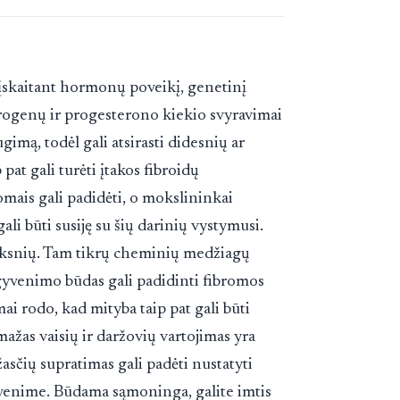
 įskaitant hormonų poveikį, genetinį
strogenų ir progesterono kiekio svyravimai
ugimą, todėl gali atsirasti didesnių ar
pat gali turėti įtakos fibroidų
omais gali padidėti, o mokslininkai
li būti susiję su šių darinių vystymusi.
eiksnių. Tam tikrų cheminių medžiagų
gyvenimo būdas gali padidinti fibromos
mai rodo, kad mityba taip pat gali būti
mažas vaisių ir daržovių vartojimas yra
žasčių supratimas gali padėti nustatyti
yvenime. Būdama sąmoninga, galite imtis