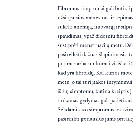
Fibromos simptomai gali būti sti
užsitęsusios mėnesinės ir tepimas
sukelti anemiją, nuovargį ir silp
spaudimas, ypač didesnių fibroidų 
sustiprėti menstruacijų metu. Dėl
pasireikšti dažnas šlapinimasis, to
pūtimas arba sunkumai visiškai išt
kad yra fibroidų. Kai kurios mote
metu, o tai turi įtakos intymumui
iš šių simptomų, būtina kreiptis 
tinkamas gydymas gali padėti sušv
Sekdami savo simptomus ir atvirai
pasirinkti geriausius jums prita