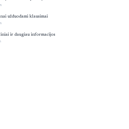
n
nai užduodami klausimai
n
tiniai ir daugiau informacijos
n