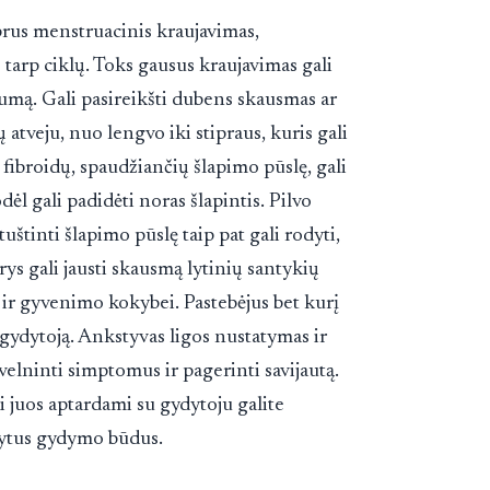
prus menstruacinis kraujavimas,
 tarp ciklų. Toks gausus kraujavimas gali
numą. Gali pasireikšti dubens skausmas ar
atveju, nuo lengvo iki stipraus, kuris gali
 fibroidų, spaudžiančių šlapimo pūslę, gali
dėl gali padidėti noras šlapintis. Pilvo
uštinti šlapimo pūslę taip pat gali rodyti,
rys gali jausti skausmą lytinių santykių
 ir gyvenimo kokybei. Pastebėjus bet kurį
į gydytoją. Ankstyvas ligos nustatymas ir
elninti simptomus ir pagerinti savijautą.
 juos aptardami su gydytoju galite
ikytus gydymo būdus.