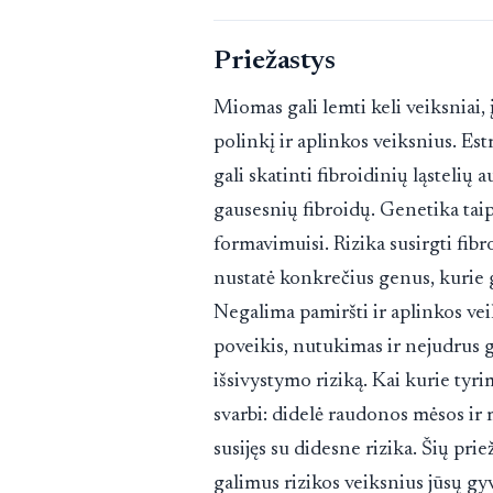
Priežastys
Miomas gali lemti keli veiksniai,
polinkį ir aplinkos veiksnius. E
gali skatinti fibroidinių ląstelių a
gausesnių fibroidų. Genetika taip 
formavimuisi. Rizika susirgti fibr
nustatė konkrečius genus, kurie ga
Negalima pamiršti ir aplinkos v
poveikis, nutukimas ir nejudrus 
išsivystymo riziką. Kai kurie tyri
svarbi: didelė raudonos mėsos ir 
susijęs su didesne rizika. Šių prie
galimus rizikos veiksnius jūsų g