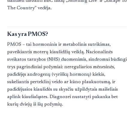
šiandien dirbanti BBC laidų „Morning Live" ir „Escape To
The Country" vedėja.
Kas yra PMOS?
PMOS – tai hormoninis ir metabolinis sutrikimas,
paveikiantis moterų kiaušidžių veiklą. Nacionalinės
sveikatos tarnybos (NHS) duomenimis, sindromui būdingi
trys pagrindiniai požymiai: nereguliarios mėnesinės,
padidėjęs androgenų (vyriškų hormonų) kiekis,
sukeliantis perteklinį veido ar kūno plaukuotumą, ir
padidėjusios kiaušidės su skysčiu užpildytais maišeliais
aplink kiaušialąstes. Diagnozei nustatyti pakanka bet
kurių dviejų iš šių požymių.