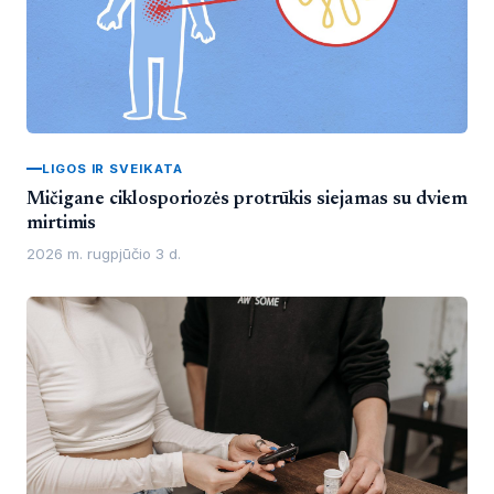
LIGOS IR SVEIKATA
Mičigane ciklosporiozės protrūkis siejamas su dviem
mirtimis
2026 m. rugpjūčio 3 d.