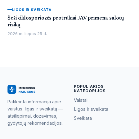
LIGOS IR SVEIKATA
Šeši ciklosporiozės protrūkiai JAV primena salotų
riziką
2026 m. liepos 25 d.
POPULIARIOS
KATEGORIJOS
Vaistai
Patikrinta informacija apie
vaistus, ligas ir sveikatą —
Ligos ir sveikata
atsiliepimai, dozavimas,
Sveikata
gydytojų rekomendacijos.