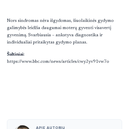
Nors sindromas nėra išgydomas, šiuolaikinės gydymo
galimybės leidžia daugumai moterų gyventi visavertį
gyvenimą. Svarbiausia – ankstyva diagnostika ir
individualiai pritaikytas gydymo planas.
Šaltiniai:
https://www.bbc.com/news/articles/cwy2yv91vw7o
APIE AUTORIŲ