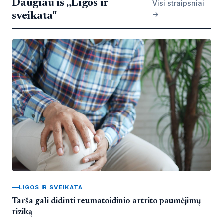
Daugiau iš „Ligos ir
Visi straipsniai
→
sveikata"
LIGOS IR SVEIKATA
Tarša gali didinti reumatoidinio artrito paūmėjimų
riziką