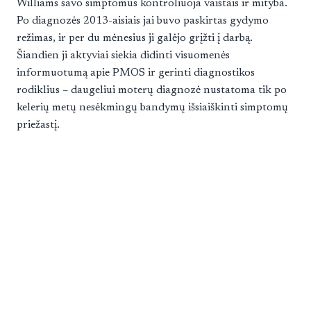
Williams savo simptomus kontroliuoja vaistais ir mityba.
Po diagnozės 2013-aisiais jai buvo paskirtas gydymo
režimas, ir per du mėnesius ji galėjo grįžti į darbą.
Šiandien ji aktyviai siekia didinti visuomenės
informuotumą apie PMOS ir gerinti diagnostikos
rodiklius – daugeliui moterų diagnozė nustatoma tik po
kelerių metų nesėkmingų bandymų išsiaiškinti simptomų
priežastį.