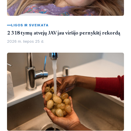
LIGOS IR SVEIKATA
2 318 tymų atvejų JAV jau viršijo pernykštį rekordą
2026 m. liepos 25 d.