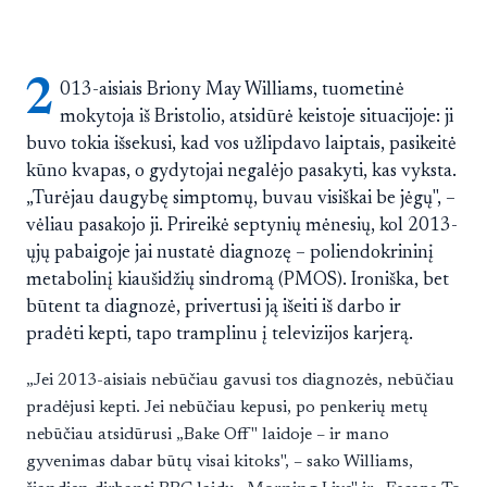
2
013-aisiais Briony May Williams, tuometinė
mokytoja iš Bristolio, atsidūrė keistoje situacijoje: ji
buvo tokia išsekusi, kad vos užlipdavo laiptais, pasikeitė
kūno kvapas, o gydytojai negalėjo pasakyti, kas vyksta.
„Turėjau daugybę simptomų, buvau visiškai be jėgų", –
vėliau pasakojo ji. Prireikė septynių mėnesių, kol 2013-
ųjų pabaigoje jai nustatė diagnozę – poliendokrininį
metabolinį kiaušidžių sindromą (PMOS). Ironiška, bet
būtent ta diagnozė, privertusi ją išeiti iš darbo ir
pradėti kepti, tapo tramplinu į televizijos karjerą.
„Jei 2013-aisiais nebūčiau gavusi tos diagnozės, nebūčiau
pradėjusi kepti. Jei nebūčiau kepusi, po penkerių metų
nebūčiau atsidūrusi „Bake Off" laidoje – ir mano
gyvenimas dabar būtų visai kitoks", – sako Williams,