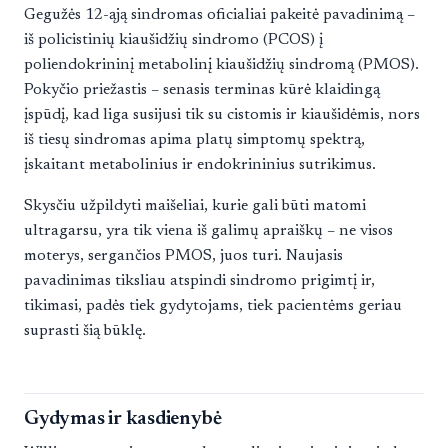
Gegužės 12-ąją sindromas oficialiai pakeitė pavadinimą –
iš policistinių kiaušidžių sindromo (PCOS) į
poliendokrininį metabolinį kiaušidžių sindromą (PMOS).
Pokyčio priežastis – senasis terminas kūrė klaidingą
įspūdį, kad liga susijusi tik su cistomis ir kiaušidėmis, nors
iš tiesų sindromas apima platų simptomų spektrą,
įskaitant metabolinius ir endokrininius sutrikimus.
Skysčiu užpildyti maišeliai, kurie gali būti matomi
ultragarsu, yra tik viena iš galimų apraiškų – ne visos
moterys, sergančios PMOS, juos turi. Naujasis
pavadinimas tiksliau atspindi sindromo prigimtį ir,
tikimasi, padės tiek gydytojams, tiek pacientėms geriau
suprasti šią būklę.
Gydymas ir kasdienybė