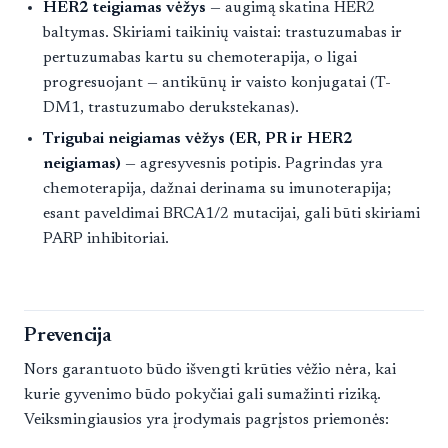
HER2 teigiamas vėžys
— augimą skatina HER2
baltymas. Skiriami taikinių vaistai: trastuzumabas ir
pertuzumabas kartu su chemoterapija, o ligai
progresuojant — antikūnų ir vaisto konjugatai (T-
DM1, trastuzumabo derukstekanas).
Trigubai neigiamas vėžys (ER, PR ir HER2
neigiamas)
— agresyvesnis potipis. Pagrindas yra
chemoterapija, dažnai derinama su imunoterapija;
esant paveldimai BRCA1/2 mutacijai, gali būti skiriami
PARP inhibitoriai.
Prevencija
Nors garantuoto būdo išvengti krūties vėžio nėra, kai
kurie gyvenimo būdo pokyčiai gali sumažinti riziką.
Veiksmingiausios yra įrodymais pagrįstos priemonės: