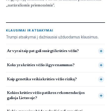
„natūraliomis priemonėmis".
KLAUSIMAI IR ATSAKYMAI
Trumpi atsakymai į dažniausiai užduodamus klausimus.
Dažnai užduodami klausimai
Ar vyrai taip pat gali susirgti krūties vėžiu?
Koks yra krūties vėžio išgyvenamumas?
Kaip genetika veikia krūties vėžio riziką?
Kokios krūties vėžio patikros rekomendacijos
galioja Lietuvoje?