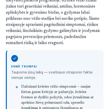
dalyvauti patikros programoje. Krūties vėžio rizikai
įtakos turi genetiniai veiksniai, amžius, hormoninės
aplinkybės ir gyvenimo būdas, o gydymas labai
priklauso nuo vėžio stadijos bei naviko potipio. Šiame
straipsnyje aptariami pagrindiniai simptomai, rizikos
veiksniai, šiuolaikinio gydymo galimybės ir įrodymais
pagrįstos prevencijos priemonės, padedančios
sumažinti riziką ir laiku reaguoti.
ESMĖ TRUMPAI
Taupome jūsų laiką — svarbiausi straipsnio faktai
vienoje vietoje.
Straipsnis trumpai
Dažniausi krūties vėžio simptomai — naujas
kietas guzas krūtyje ar pažastyje, krūties
formos ar dydžio pokytis, odos įtraukimas ar
apelsino žievę primenanti oda, spenelio
įtraukimas ir neįprastos (kraujingos ar