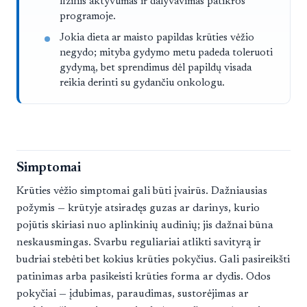
fizinis aktyvumas ir dalyvavimas patikros
programoje.
Jokia dieta ar maisto papildas krūties vėžio
negydo; mityba gydymo metu padeda toleruoti
gydymą, bet sprendimus dėl papildų visada
reikia derinti su gydančiu onkologu.
Simptomai
Krūties vėžio simptomai gali būti įvairūs. Dažniausias
požymis — krūtyje atsiradęs guzas ar darinys, kurio
pojūtis skiriasi nuo aplinkinių audinių; jis dažnai būna
neskausmingas. Svarbu reguliariai atlikti savityrą ir
budriai stebėti bet kokius krūties pokyčius. Gali pasireikšti
patinimas arba pasikeisti krūties forma ar dydis. Odos
pokyčiai — įdubimas, paraudimas, sustorėjimas ar