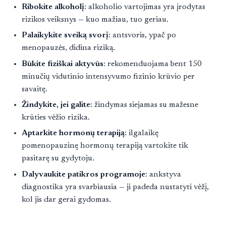
Ribokite alkoholį
: alkoholio vartojimas yra įrodytas
rizikos veiksnys — kuo mažiau, tuo geriau.
Palaikykite sveiką svorį
: antsvoris, ypač po
menopauzės, didina riziką.
Būkite fiziškai aktyvūs
: rekomenduojama bent 150
minučių vidutinio intensyvumo fizinio krūvio per
savaitę.
Žindykite, jei galite
: žindymas siejamas su mažesne
krūties vėžio rizika.
Aptarkite hormonų terapiją
: ilgalaikę
pomenopauzinę hormonų terapiją vartokite tik
pasitarę su gydytoju.
Dalyvaukite patikros programoje
: ankstyva
diagnostika yra svarbiausia — ji padeda nustatyti vėžį,
kol jis dar gerai gydomas.