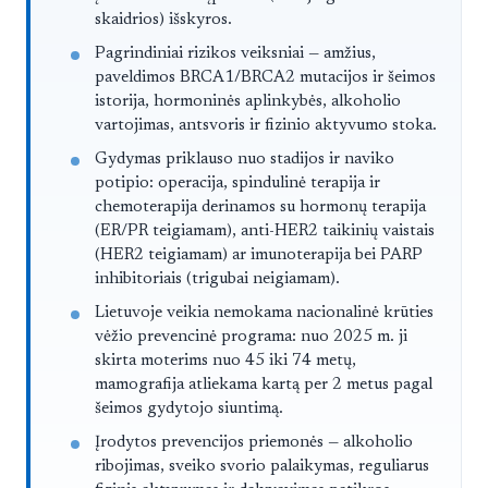
skaidrios) išskyros.
Pagrindiniai rizikos veiksniai — amžius,
paveldimos BRCA1/BRCA2 mutacijos ir šeimos
istorija, hormoninės aplinkybės, alkoholio
vartojimas, antsvoris ir fizinio aktyvumo stoka.
Gydymas priklauso nuo stadijos ir naviko
potipio: operacija, spindulinė terapija ir
chemoterapija derinamos su hormonų terapija
(ER/PR teigiamam), anti-HER2 taikinių vaistais
(HER2 teigiamam) ar imunoterapija bei PARP
inhibitoriais (trigubai neigiamam).
Lietuvoje veikia nemokama nacionalinė krūties
vėžio prevencinė programa: nuo 2025 m. ji
skirta moterims nuo 45 iki 74 metų,
mamografija atliekama kartą per 2 metus pagal
šeimos gydytojo siuntimą.
Įrodytos prevencijos priemonės — alkoholio
ribojimas, sveiko svorio palaikymas, reguliarus