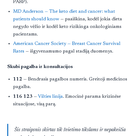
PARP).
MD Anderson — The keto diet and cancer: what
patients should know
— paaiškina, kodėl jokia dieta
negydo vėžio ir kodėl keto rizikinga onkologiniams
pacientams.
American Cancer Society — Breast Cancer Survival
Rates
— išgyvenamumo pagal stadiją duomenys.
Skubi pagalba ir konsultacijos
112
— Bendrasis pagalbos numeris. Greitoji medicinos
pagalba.
116 123
—
Vilties linija
. Emocinė parama krizinėse
situacijose, visą parą.
Šis straipsnis skirtas tik švietimo tikslams ir nepakeičia