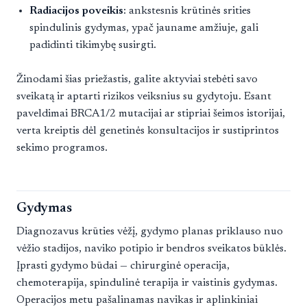
Radiacijos poveikis
: ankstesnis krūtinės srities
spindulinis gydymas, ypač jauname amžiuje, gali
padidinti tikimybę susirgti.
Žinodami šias priežastis, galite aktyviai stebėti savo
sveikatą ir aptarti rizikos veiksnius su gydytoju. Esant
paveldimai BRCA1/2 mutacijai ar stipriai šeimos istorijai,
verta kreiptis dėl genetinės konsultacijos ir sustiprintos
sekimo programos.
Gydymas
Diagnozavus krūties vėžį, gydymo planas priklauso nuo
vėžio stadijos, naviko potipio ir bendros sveikatos būklės.
Įprasti gydymo būdai — chirurginė operacija,
chemoterapija, spindulinė terapija ir vaistinis gydymas.
Operacijos metu pašalinamas navikas ir aplinkiniai