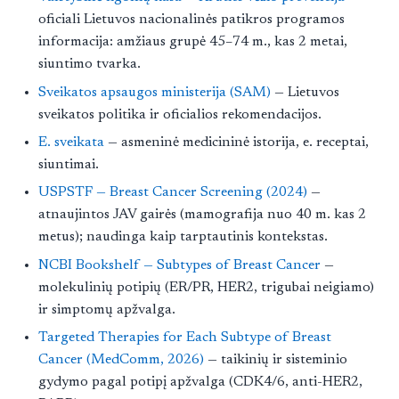
oficiali Lietuvos nacionalinės patikros programos
informacija: amžiaus grupė 45–74 m., kas 2 metai,
siuntimo tvarka.
Sveikatos apsaugos ministerija (SAM)
— Lietuvos
sveikatos politika ir oficialios rekomendacijos.
E. sveikata
— asmeninė medicininė istorija, e. receptai,
siuntimai.
USPSTF — Breast Cancer Screening (2024)
—
atnaujintos JAV gairės (mamografija nuo 40 m. kas 2
metus); naudinga kaip tarptautinis kontekstas.
NCBI Bookshelf — Subtypes of Breast Cancer
—
molekulinių potipių (ER/PR, HER2, trigubai neigiamo)
ir simptomų apžvalga.
Targeted Therapies for Each Subtype of Breast
Cancer (MedComm, 2026)
— taikinių ir sisteminio
gydymo pagal potipį apžvalga (CDK4/6, anti-HER2,