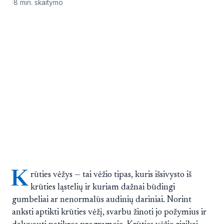
8 min. skaitymo
K
rūties vėžys — tai vėžio tipas, kuris išsivysto iš
krūties ląstelių ir kuriam dažnai būdingi
gumbeliai ar nenormalūs audinių dariniai. Norint
anksti aptikti krūties vėžį, svarbu žinoti jo požymius ir