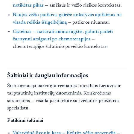
netikėtas pikas
— amžiaus ir vėžio rizikos kontekstas.
Naujos vėžio patikros gairės: ankstyvas aptikimas ne
visada reiškia išsigelbėjimą
— patikros niuansai.
Cisteinas — natūrali aminorūgštis, galinti padėti
žarnynui atsigauti po chemoterapijos
—
chemoterapijos šalutinio poveikio kontekstas.
Šaltiniai ir daugiau informacijos
Ši informacija parengta remiantis oficialiais Lietuvos ir
tarptautinių institucijų duomenimis. Konkrečioms
situacijoms — visada pasitarkite su sveikatos priežiūros
specialistu.
Patikimi šaltiniai
Valstybinė ligonių kasa — Krūties vėžio prevencija
—