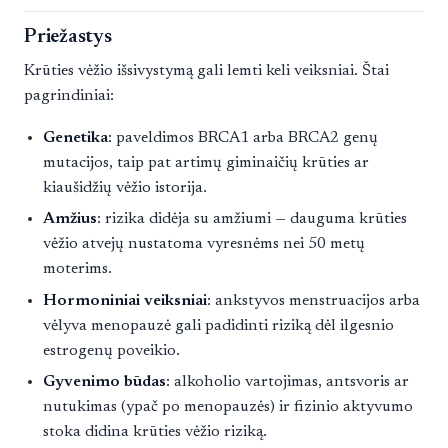
Priežastys
Krūties vėžio išsivystymą gali lemti keli veiksniai. Štai
pagrindiniai:
Genetika
: paveldimos BRCA1 arba BRCA2 genų
mutacijos, taip pat artimų giminaičių krūties ar
kiaušidžių vėžio istorija.
Amžius
: rizika didėja su amžiumi — dauguma krūties
vėžio atvejų nustatoma vyresnėms nei 50 metų
moterims.
Hormoniniai veiksniai
: ankstyvos menstruacijos arba
vėlyva menopauzė gali padidinti riziką dėl ilgesnio
estrogenų poveikio.
Gyvenimo būdas
: alkoholio vartojimas, antsvoris ar
nutukimas (ypač po menopauzės) ir fizinio aktyvumo
stoka didina krūties vėžio riziką.