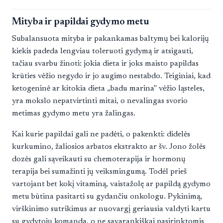
Mityba ir papildai gydymo metu
Subalansuota mityba ir pakankamas baltymų bei kalorijų
kiekis padeda lengviau toleruoti gydymą ir atsigauti,
tačiau svarbu žinoti: jokia dieta ir joks maisto papildas
krūties vėžio negydo ir jo augimo nestabdo. Teiginiai, kad
ketogeninė ar kitokia dieta „badu marina" vėžio ląsteles,
yra mokslo nepatvirtinti mitai, o nevalingas svorio
metimas gydymo metu yra žalingas.
Kai kurie papildai gali ne padėti, o pakenkti: didelės
kurkumino, žaliosios arbatos ekstrakto ar šv. Jono žolės
dozės gali sąveikauti su chemoterapija ir hormonų
terapija bei sumažinti jų veiksmingumą. Todėl prieš
vartojant bet kokį vitaminą, vaistažolę ar papildą gydymo
metu būtina pasitarti su gydančiu onkologu. Pykinimą,
virškinimo sutrikimus ar nuovargį geriausia valdyti kartu
su gydytojų komanda, o ne savarankiškai pasirinktomis