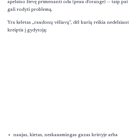
apelsino žievę primenanti oda (peau d'orange) — taip pat
gali rodyti problemą.
Yra keletas „raudonų vėliavų", dėl kurių reikia nedelsiant
kreiptis į gydytoją:
naujas, kietas, neskausmingas guzas krūtyje arba