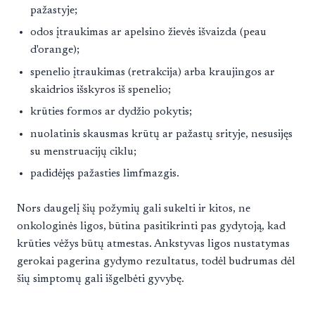
pažastyje;
odos įtraukimas ar apelsino žievės išvaizda (peau
d'orange);
spenelio įtraukimas (retrakcija) arba kraujingos ar
skaidrios išskyros iš spenelio;
krūties formos ar dydžio pokytis;
nuolatinis skausmas krūtų ar pažastų srityje, nesusijęs
su menstruacijų ciklu;
padidėjęs pažasties limfmazgis.
Nors daugelį šių požymių gali sukelti ir kitos, ne
onkologinės ligos, būtina pasitikrinti pas gydytoją, kad
krūties vėžys būtų atmestas. Ankstyvas ligos nustatymas
gerokai pagerina gydymo rezultatus, todėl budrumas dėl
šių simptomų gali išgelbėti gyvybę.