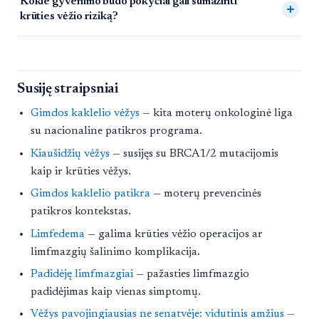
Kokie gyvenimo būdo pokyčiai gali sumažinti
krūties vėžio riziką?
Susiję straipsniai
Gimdos kaklelio vėžys
— kita moterų onkologinė liga
su nacionaline patikros programa.
Kiaušidžių vėžys
— susijęs su BRCA1/2 mutacijomis
kaip ir krūties vėžys.
Gimdos kaklelio patikra
— moterų prevencinės
patikros kontekstas.
Limfedema
— galima krūties vėžio operacijos ar
limfmazgių šalinimo komplikacija.
Padidėję limfmazgiai
— pažasties limfmazgio
padidėjimas kaip vienas simptomų.
Vėžys pavojingiausias ne senatvėje: vidutinis amžius —