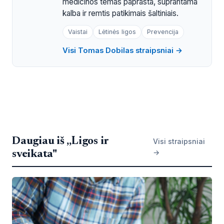
medicinos temas paprasta, suprantama
kalba ir remtis patikimais šaltiniais.
Vaistai
Lėtinės ligos
Prevencija
Visi Tomas Dobilas straipsniai →
Daugiau iš „Ligos ir
Visi straipsniai
→
sveikata"