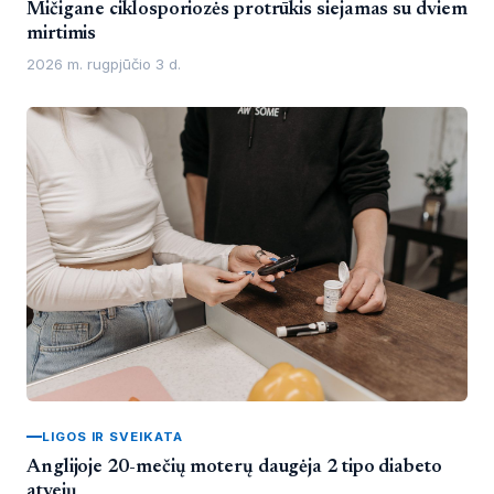
Mičigane ciklosporiozės protrūkis siejamas su dviem
mirtimis
2026 m. rugpjūčio 3 d.
LIGOS IR SVEIKATA
Anglijoje 20-mečių moterų daugėja 2 tipo diabeto
atvejų