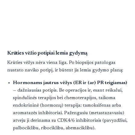
Krūties vėžio potipiai lemia gydymą
Krūties vėžys nėra viena liga. Po biopsijos patologas
nustato naviko potipį, ir būtent jis lemia gydymo planą:
Hormonams jautrus vėžys (ER ir (ar) PR teigiamas)
— dažniausias potipis. Be operacijos ir, esant reikalui,
spindulinės terapijos bei chemoterapijos, taikoma
endokrininė (hormonų) terapija: tamoksifenas arba
aromatazės inhibitoriai. Pažengusiu (metastazavusiu)
atveju ji derinama su CDK4/6 inhibitoriais (pavyzdžiui,
palbociklibu, ribociklibu, abemaciklibu).