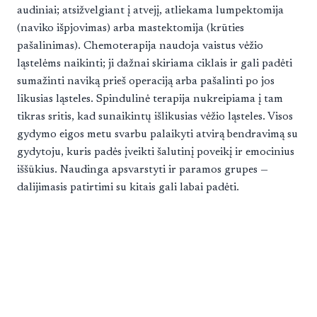
audiniai; atsižvelgiant į atvejį, atliekama lumpektomija
(naviko išpjovimas) arba mastektomija (krūties
pašalinimas). Chemoterapija naudoja vaistus vėžio
ląstelėms naikinti; ji dažnai skiriama ciklais ir gali padėti
sumažinti naviką prieš operaciją arba pašalinti po jos
likusias ląsteles. Spindulinė terapija nukreipiama į tam
tikras sritis, kad sunaikintų išlikusias vėžio ląsteles. Visos
gydymo eigos metu svarbu palaikyti atvirą bendravimą su
gydytoju, kuris padės įveikti šalutinį poveikį ir emocinius
iššūkius. Naudinga apsvarstyti ir paramos grupes —
dalijimasis patirtimi su kitais gali labai padėti.