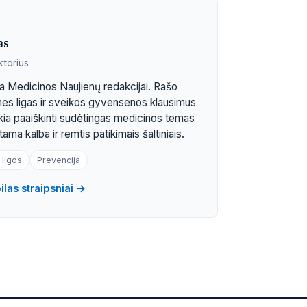
as
ktorius
 Medicinos Naujienų redakcijai. Rašo
tines ligas ir sveikos gyvensenos klausimus
ekia paaiškinti sudėtingas medicinos temas
ama kalba ir remtis patikimais šaltiniais.
 ligos
Prevencija
las straipsniai →