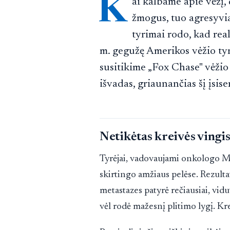
K
ai kalbame apie vėžį,
žmogus, tuo agresyvia
tyrimai rodo, kad rea
m. gegužę Amerikos vėžio ty
susitikime „Fox Chase" vėžio
išvadas, griaunančias šį įsise
Netikėtas kreivės vingi
Tyrėjai, vadovaujami onkologo M
skirtingo amžiaus pelėse. Rezulta
metastazes patyrė rečiausiai, vidu
vėl rodė mažesnį plitimo lygį. Kr