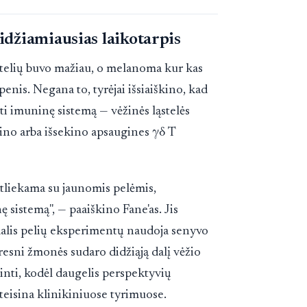
idžiamiausias laikotarpis
stelių buvo mažiau, o melanoma kur kas
enis. Negana to, tyrėjai išsiaiškino, kad
nti imuninę sistemą — vėžinės ląstelės
pino arba išsekino apsaugines γδ T
tliekama su jaunomis pelėmis,
ę sistemą", — paaiškino Fane'as. Jis
dalis pelių eksperimentų naudoja senyvo
esni žmonės sudaro didžiąją dalį vėžio
kinti, kodėl daugelis perspektyvių
iteisina klinikiniuose tyrimuose.