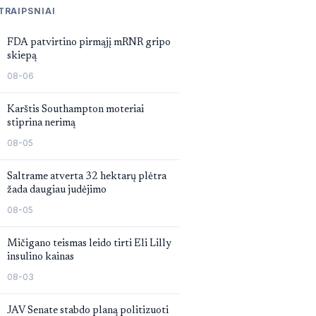
TRAIPSNIAI
FDA patvirtino pirmąjį mRNR gripo
skiepą
08-06
Karštis Southampton moteriai
stiprina nerimą
08-05
Saltrame atverta 32 hektarų plėtra
žada daugiau judėjimo
08-05
Mičigano teismas leido tirti Eli Lilly
insulino kainas
08-03
JAV Senate stabdo planą politizuoti