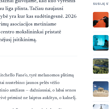
 dažnai galvojame, kad kuo vyresnis
SUSIJĘ S
u liga plinta. Tačiau naujausi
lybė yra kur kas sudėtingesnė. 2026
rimų asociacijos metiniame
 centro mokslininkai pristatė
nėjusį įsitikinimą.
s
itchello Fane'o, tyrė melanomos plitimą
tai nustebino: jaunos pelės vėžio
tinio amžiaus — dažniausiai, o labai senos
eivė priminė ne laiptus aukštyn, o kalnelį.