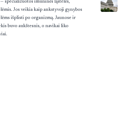
 — specializuotos imuninės ląstelės,
lėmis. Jos veikia kaip ankstyvoji gynybos
elėms išplisti po organizmą. Jaunose ir
ekis buvo aukštesnis, o navikai liko
iai.