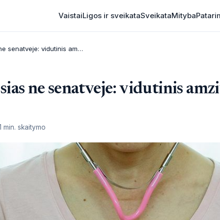
Vaistai
Ligos ir sveikata
Sveikata
Mityba
Patari
Vezys pavojingiausias ne senatveje: vidutinis amzius — netiketas pikas
ias ne senatveje: vidutinis amz
1 min. skaitymo