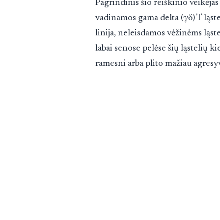
Pagrindinis šio reiškinio veikėjas
vadinamos gama delta (γδ) T ląste
linija, neleisdamos vėžinėms ląst
labai senose pelėse šių ląstelių ki
ramesni arba plito mažiau agresyv