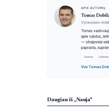
APIE AUTORIŲ
Tomas Dobil
Vyriausiasis reda
Tomas vadovauja
apie vaistus, lė
— straipsniai si
paprasta, suprant
Vaistai
Lėtinės
Visi Tomas Dobi
Daugiau iš „Nauja"