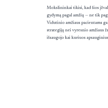
Mokslininkai tikisi, kad šios įžv
gydymą pagal amžių — ne tik pagal
Vidutinio amžiaus pacientams gal
strategijų nei vyresnio amžiaus 
išsaugojo kai kuriuos apsaugini