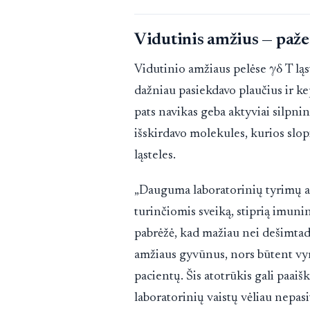
Vidutinis amžius — paže
Vidutinio amžiaus pelėse γδ T lą
dažniau pasiekdavo plaučius ir kep
pats navikas geba aktyviai silpni
išskirdavo molekules, kurios slo
ląsteles.
„Dauguma laboratorinių tyrimų a
turinčiomis sveiką, stiprią imunin
pabrėžė, kad mažiau nei dešimta
amžiaus gyvūnus, nors būtent vyr
pacientų. Šis atotrūkis gali paaiš
laboratorinių vaistų vėliau nepas