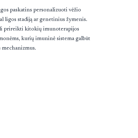
algos paskatins personalizuoti vėžio
 ligos stadiją ar genetinius žymenis.
i prireikti kitokių imunoterapijos
žmonėms, kurių imuninė sistema galbūt
us mechanizmus.