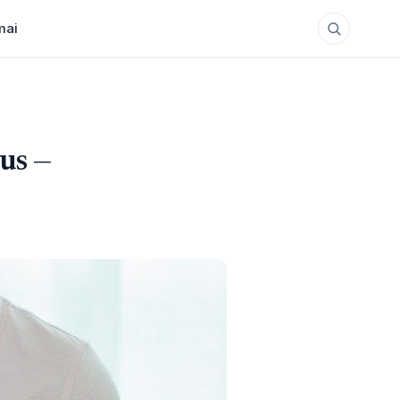
mai
ius —