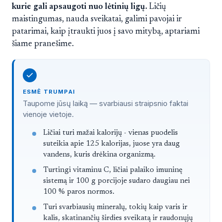
kurie gali apsaugoti nuo lėtinių ligų.
Ličių
maistingumas, nauda sveikatai, galimi pavojai ir
patarimai, kaip įtraukti juos į savo mitybą, aptariami
šiame pranešime.
ESMĖ TRUMPAI
Taupome jūsų laiką — svarbiausi straipsnio faktai
vienoje vietoje.
Trumpai
Ličiai turi mažai kalorijų - vienas puodelis
suteikia apie 125 kalorijas, juose yra daug
vandens, kuris drėkina organizmą.
Turtingi vitaminu C, ličiai palaiko imuninę
sistemą ir 100 g porcijoje sudaro daugiau nei
100 % paros normos.
Turi svarbiausių mineralų, tokių kaip varis ir
kalis, skatinančių širdies sveikatą ir raudonųjų