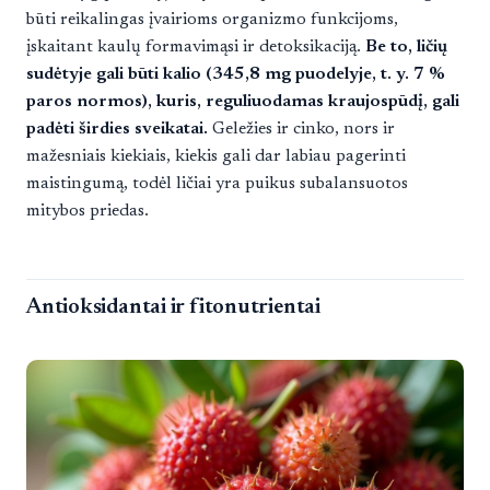
būti reikalingas įvairioms organizmo funkcijoms,
įskaitant kaulų formavimąsi ir detoksikaciją.
Be to, ličių
sudėtyje gali būti kalio (345,8 mg puodelyje, t. y. 7 %
paros normos), kuris, reguliuodamas kraujospūdį, gali
padėti širdies sveikatai.
Geležies ir cinko, nors ir
mažesniais kiekiais, kiekis gali dar labiau pagerinti
maistingumą, todėl ličiai yra puikus subalansuotos
mitybos priedas.
Antioksidantai ir fitonutrientai