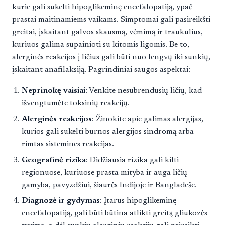
kurie gali sukelti hipoglikeminę encefalopatiją, ypač
prastai maitinamiems vaikams. Simptomai gali pasireikšti
greitai, įskaitant galvos skausmą, vėmimą ir traukulius,
kuriuos galima supainioti su kitomis ligomis. Be to,
alerginės reakcijos į ličius gali būti nuo lengvų iki sunkių,
įskaitant anafilaksiją. Pagrindiniai saugos aspektai:
Neprinokę vaisiai
: Venkite nesubrendusių ličių, kad
išvengtumėte toksinių reakcijų.
Alerginės reakcijos
: Žinokite apie galimas alergijas,
kurios gali sukelti burnos alergijos sindromą arba
rimtas sistemines reakcijas.
Geografinė rizika
: Didžiausia rizika gali kilti
regionuose, kuriuose prasta mityba ir auga ličių
gamyba, pavyzdžiui, šiaurės Indijoje ir Bangladeše.
Diagnozė ir gydymas
: Įtarus hipoglikeminę
encefalopatiją, gali būti būtina atlikti greitą gliukozės