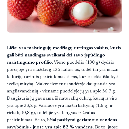
Ličiai yra maistingųjų medžiagų turtingas vaisius, kuris
gali būti naudingas sveikatai dėl savo įspūdingo
maistingumo profilio.
Vieno puodelio (190 g) dydžio
porcijoje yra maždaug 125 kalorijos, todėl tai yra mažai
kalorijų turintis pasirinkimas tiems, kurie siekia išlaikyti
sveiką mitybą. Makroelementų sudėtyje daugiausia yra
angliavandenių - viename puodelyje jų yra apie 36,7 g.
Daugiausia jų gaunama iš natūralių cukrų, kurių iš viso
yra apie 23,2 g. Vaisiuose yra mažai baltymų (1,6 g) ir
riebalų (0,8 g), todėl jie yra lengvas ir žvalus
pasirinkimas. Be to,
ličiai pasižymi geriamojo vandens
savybėmis - juose yra apie 82 % vandens.
Be to, juose