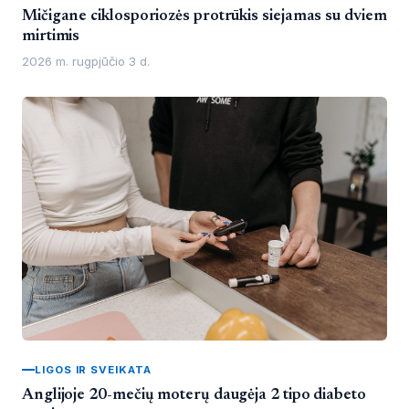
Mičigane ciklosporiozės protrūkis siejamas su dviem
mirtimis
2026 m. rugpjūčio 3 d.
LIGOS IR SVEIKATA
Anglijoje 20-mečių moterų daugėja 2 tipo diabeto