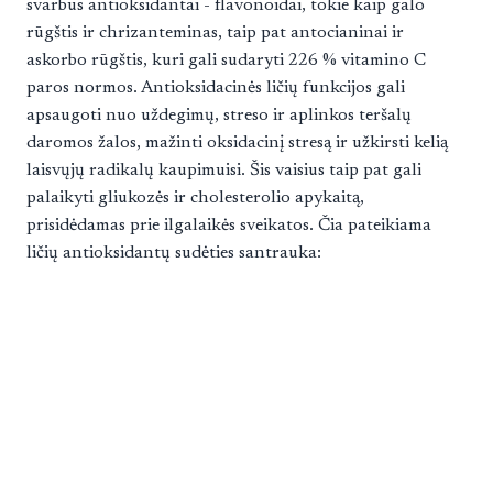
svarbūs antioksidantai - flavonoidai, tokie kaip galo
rūgštis ir chrizanteminas, taip pat antocianinai ir
askorbo rūgštis, kuri gali sudaryti 226 % vitamino C
paros normos. Antioksidacinės ličių funkcijos gali
apsaugoti nuo uždegimų, streso ir aplinkos teršalų
daromos žalos, mažinti oksidacinį stresą ir užkirsti kelią
laisvųjų radikalų kaupimuisi. Šis vaisius taip pat gali
palaikyti gliukozės ir cholesterolio apykaitą,
prisidėdamas prie ilgalaikės sveikatos. Čia pateikiama
ličių antioksidantų sudėties santrauka: