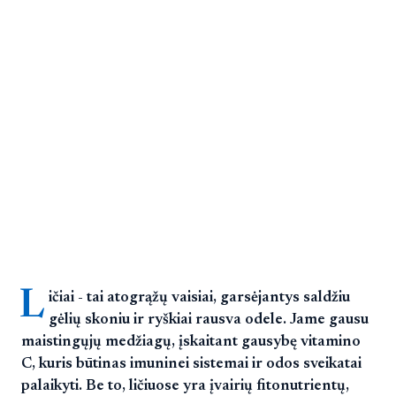
L
ičiai - tai atogrąžų vaisiai, garsėjantys saldžiu
gėlių skoniu ir ryškiai rausva odele. Jame gausu
maistingųjų medžiagų, įskaitant gausybę vitamino
C, kuris būtinas imuninei sistemai ir odos sveikatai
palaikyti. Be to, ličiuose yra įvairių fitonutrientų,