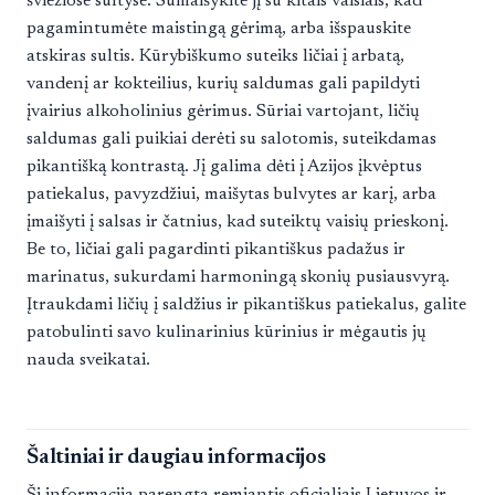
šviežiose sultyse. Sumaišykite jį su kitais vaisiais, kad
pagamintumėte maistingą gėrimą, arba išspauskite
atskiras sultis. Kūrybiškumo suteiks ličiai į arbatą,
vandenį ar kokteilius, kurių saldumas gali papildyti
įvairius alkoholinius gėrimus. Sūriai vartojant, ličių
saldumas gali puikiai derėti su salotomis, suteikdamas
pikantišką kontrastą. Jį galima dėti į Azijos įkvėptus
patiekalus, pavyzdžiui, maišytas bulvytes ar karį, arba
įmaišyti į salsas ir čatnius, kad suteiktų vaisių prieskonį.
Be to, ličiai gali pagardinti pikantiškus padažus ir
marinatus, sukurdami harmoningą skonių pusiausvyrą.
Įtraukdami ličių į saldžius ir pikantiškus patiekalus, galite
patobulinti savo kulinarinius kūrinius ir mėgautis jų
nauda sveikatai.
Šaltiniai ir daugiau informacijos