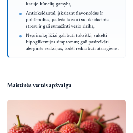
kraujo kūnelių gamybą.
Antioksidantai, įskaitant flavonoidus ir
polifenolius, padeda kovoti su oksidaciniu
stresu ir gali sumažinti vėžio riziką.
Neprinokę ličiai gali būti toksiški, sukelti
hipoglikemijos simptomus; gali pasireikšti
alerginės reakcijos, todėl reikia būti atsargiems.
Maistinės vertės apžvalga