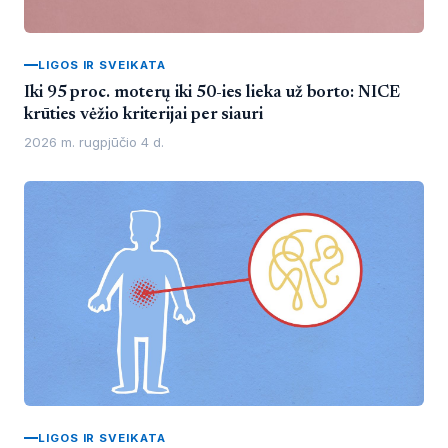
LIGOS IR SVEIKATA
Iki 95 proc. moterų iki 50-ies lieka už borto: NICE
krūties vėžio kriterijai per siauri
2026 m. rugpjūčio 4 d.
LIGOS IR SVEIKATA