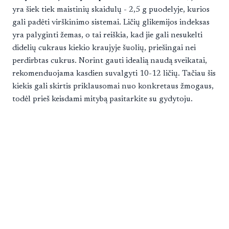
yra šiek tiek maistinių skaidulų - 2,5 g puodelyje, kurios
gali padėti virškinimo sistemai. Ličių glikemijos indeksas
yra palyginti žemas, o tai reiškia, kad jie gali nesukelti
didelių cukraus kiekio kraujyje šuolių, priešingai nei
perdirbtas cukrus. Norint gauti idealią naudą sveikatai,
rekomenduojama kasdien suvalgyti 10-12 ličių. Tačiau šis
kiekis gali skirtis priklausomai nuo konkretaus žmogaus,
todėl prieš keisdami mitybą pasitarkite su gydytoju.