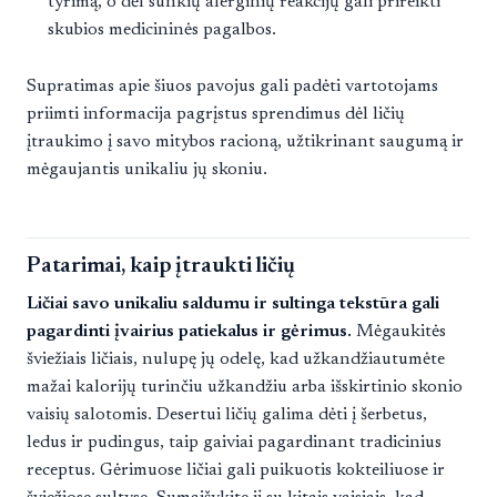
tyrimą, o dėl sunkių alerginių reakcijų gali prireikti
skubios medicininės pagalbos.
Supratimas apie šiuos pavojus gali padėti vartotojams
priimti informacija pagrįstus sprendimus dėl ličių
įtraukimo į savo mitybos racioną, užtikrinant saugumą ir
mėgaujantis unikaliu jų skoniu.
Patarimai, kaip įtraukti ličių
Ličiai savo unikaliu saldumu ir sultinga tekstūra gali
pagardinti įvairius patiekalus ir gėrimus.
Mėgaukitės
šviežiais ličiais, nulupę jų odelę, kad užkandžiautumėte
mažai kalorijų turinčiu užkandžiu arba išskirtinio skonio
vaisių salotomis. Desertui ličių galima dėti į šerbetus,
ledus ir pudingus, taip gaiviai pagardinant tradicinius
receptus. Gėrimuose ličiai gali puikuotis kokteiliuose ir