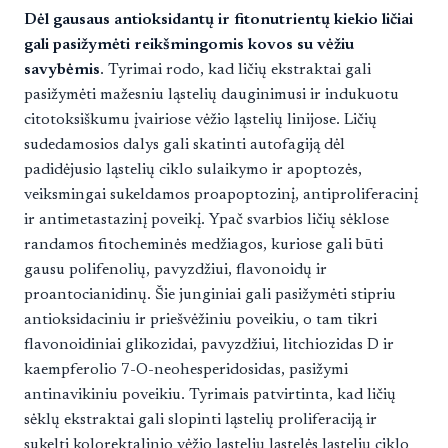
Dėl gausaus antioksidantų ir fitonutrientų kiekio ličiai
gali pasižymėti reikšmingomis kovos su vėžiu
savybėmis
. Tyrimai rodo, kad ličių ekstraktai gali
pasižymėti mažesniu ląstelių dauginimusi ir indukuotu
citotoksiškumu įvairiose vėžio ląstelių linijose. Ličių
sudedamosios dalys gali skatinti autofagiją dėl
padidėjusio ląstelių ciklo sulaikymo ir apoptozės,
veiksmingai sukeldamos proapoptozinį, antiproliferacinį
ir antimetastazinį poveikį. Ypač svarbios ličių sėklose
randamos fitocheminės medžiagos, kuriose gali būti
gausu polifenolių, pavyzdžiui, flavonoidų ir
proantocianidinų. Šie junginiai gali pasižymėti stipriu
antioksidaciniu ir priešvėžiniu poveikiu, o tam tikri
flavonoidiniai glikozidai, pavyzdžiui, litchiozidas D ir
kaempferolio 7-O-neohesperidosidas, pasižymi
antinavikiniu poveikiu. Tyrimais patvirtinta, kad ličių
sėklų ekstraktai gali slopinti ląstelių proliferaciją ir
sukelti kolorektalinio vėžio ląstelių ląstelės ląstelių ciklo