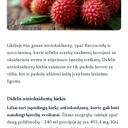
Likėjuje itin gausu antioksidantų, ypač flavonoidų ir
antocianinų, kurie atlieka svarbų vaidmenį kovojant su
oksidaciniu stresu ir stiprinant ląstelių sveikatą. Didelis
antioksidantų kiekis vaisiuose ne tik padeda kovoti su
vėžiu, bet ir padeda užkirsti kelią įvairioms lėtinėms
ligoms.
Didelis antioksidantų kiekis
Ličiai turi įspūdingą kiekį antioksidantų, kurie gali būti
naudingi ląstelių sveikatai.
Šiame atogrąžų vaisiuje ypač
daug polifenolių - 240 ml porcijoje jų yra 492,4 mg. Kiti