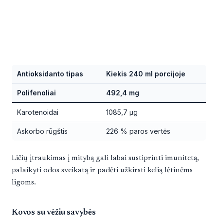
Antioksidanto tipas
Kiekis 240 ml porcijoje
Polifenoliai
492,4 mg
Karotenoidai
1085,7 µg
Askorbo rūgštis
226 % paros vertės
Ličių įtraukimas į mitybą gali labai sustiprinti imunitetą,
palaikyti odos sveikatą ir padėti užkirsti kelią lėtinėms
ligoms.
Kovos su vėžiu savybės