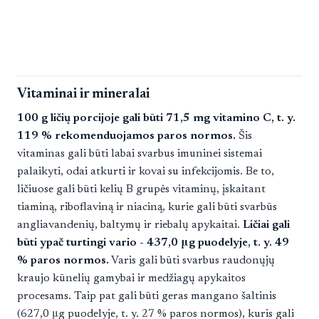
Vitaminai ir mineralai
100 g ličių porcijoje gali būti 71,5 mg vitamino C, t. y.
119 % rekomenduojamos paros normos.
Šis
vitaminas gali būti labai svarbus imuninei sistemai
palaikyti, odai atkurti ir kovai su infekcijomis. Be to,
ličiuose gali būti kelių B grupės vitaminų, įskaitant
tiaminą, riboflaviną ir niaciną, kurie gali būti svarbūs
angliavandenių, baltymų ir riebalų apykaitai.
Ličiai gali
būti ypač turtingi vario - 437,0 μg puodelyje, t. y. 49
% paros normos.
Varis gali būti svarbus raudonųjų
kraujo kūnelių gamybai ir medžiagų apykaitos
procesams. Taip pat gali būti geras mangano šaltinis
(627,0 μg puodelyje, t. y. 27 % paros normos), kuris gali