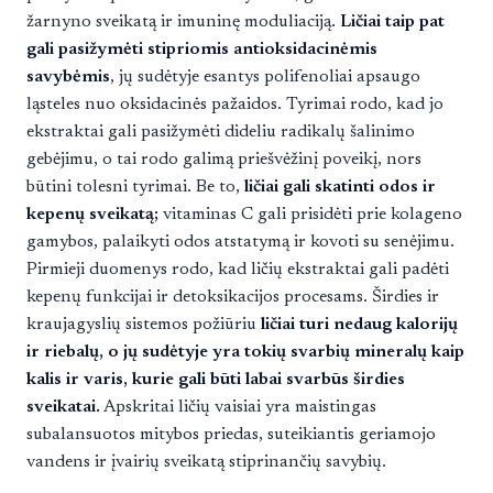
žarnyno sveikatą ir imuninę moduliaciją.
Ličiai taip pat
gali pasižymėti stipriomis antioksidacinėmis
savybėmis
, jų sudėtyje esantys polifenoliai apsaugo
ląsteles nuo oksidacinės pažaidos. Tyrimai rodo, kad jo
ekstraktai gali pasižymėti dideliu radikalų šalinimo
gebėjimu, o tai rodo galimą priešvėžinį poveikį, nors
būtini tolesni tyrimai. Be to,
ličiai gali skatinti odos ir
kepenų sveikatą;
vitaminas C gali prisidėti prie kolageno
gamybos, palaikyti odos atstatymą ir kovoti su senėjimu.
Pirmieji duomenys rodo, kad ličių ekstraktai gali padėti
kepenų funkcijai ir detoksikacijos procesams. Širdies ir
kraujagyslių sistemos požiūriu
ličiai turi nedaug kalorijų
ir riebalų, o jų sudėtyje yra tokių svarbių mineralų kaip
kalis ir varis, kurie gali būti labai svarbūs širdies
sveikatai.
Apskritai ličių vaisiai yra maistingas
subalansuotos mitybos priedas, suteikiantis geriamojo
vandens ir įvairių sveikatą stiprinančių savybių.