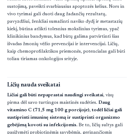
sustojimą, paveikti svarbiausius apoptozės kelius. Nors in
vivo tyrimai gali duoti daug žadančių rezultatų,
pavyzdžiui, ženkliai sumažinti naviko dydį ir metastazių
kiekį, būtina atlikti tolesnius mokslinius tyrimus, ypač
klinikinius bandymus, kad būtų galima patvirtinti šias
išvadas žmonių vėžio prevencijai ir intervencijai. Ličių,
kaip chemoprofilaktikos priemonės, potencialas gali būti
toliau tiriamas onkologijos srityje.
Ličių nauda sveikatai
Ličiai gali būti nepaprastai naudingi sveikatai
, visų
pirma dėl savo turtingos maistinės sudėties.
Daug
vitamino C (71,5 mg 100 g porcijoje), todėl ličiai gali
sustiprinti imuninę sistemą ir sustiprinti organizmo
gebėjimą kovoti su infekcijomis.
Be to, ličių sultys gali
pasižymėti probiotinėmis savybėmis, gerinančiomis