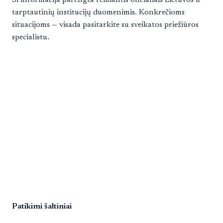
Ši informacija parengta remiantis oficialiais Lietuvos ir
tarptautinių institucijų duomenimis. Konkrečioms
situacijoms — visada pasitarkite su sveikatos priežiūros
specialistu.
Patikimi šaltiniai