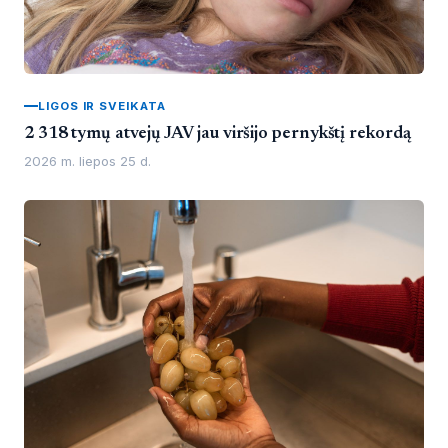
LIGOS IR SVEIKATA
2 318 tymų atvejų JAV jau viršijo pernykštį rekordą
2026 m. liepos 25 d.