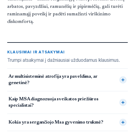
arbatos, pavyzdžiui, ramunėlių ir pipirmėčių, gali turėti
raminamąjį poveikį ir padėti sumažinti virškinimo
diskomfortą.
KLAUSIMAI IR ATSAKYMAI
Trumpi atsakymai į dažniausiai užduodamus klausimus.
Dažnai užduodami klausimai
Ar multisisteminė atrofija yra paveldima, ar
genetinė?
Kaip MSA diagnozuoja sveikatos priežiūros
specialistai?
Kokia yra sergančiojo Msa gyvenimo trukmė?