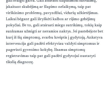
gali svaigti galva. Gali atsirasti šlapinimosi sutrikimų,
įskaitant skubėjimą ar šlapimo nelaikymą, taip pat
virškinimo problemų, pavyzdžiui, vidurių užkietėjimas.
Laikui bėgant gali išryškėti kalbos ar rijimo gebėjimų
pokyčiai. Be to, gali atsirasti miego sutrikimų, tokių kaip
sunkumas užmigti ar neramios naktys. Jei pastebėjote bet
kurį iš šių simptomų, svarbu kreiptis į gydytoją. Ankstyva
intervencija gali padėti efektyviau valdyti simptomus ir
pagerinti gyvenimo kokybę. Išsamus simptomų
registravimas taip pat gali padėti gydytojui nustatyti
tikslią diagnozę.