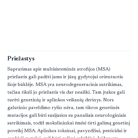
Priežastys
Supratimas apie multisisteminės atrofijos (MSA)
priežastis gali padėti jums ir jūsų gydytojui orientuotis
šioje būklėje. MSA yra neurodegeneracinis sutrikimas,
tačiau tiksli jo priežastis vis dar neaiški. Tam įtakos gali
turėti genetinių ir aplinkos veiksnių derinys. Nors
galutinio paveldimo ryšio nėra, tam tikros genetinės
mutacijos gali būti susijusios su panašiais neurologiniais
sutrikimais, todėl mokslininkai ėmėsi tirti galimą genetinį
poveikį MSA. Aplinkos toksinai, pavyzdžiui, pesticidai ir