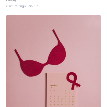
2026 m. rugpjūčio 6 d.