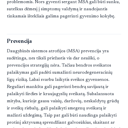
problemomis. Nors gyventi sergant MSA gali būti sunku,
sutelkus dėmesį į simptomų valdymą ir naudojantis
tinkamais ištekliais galima pagerinti gyvenimo kokybę.
Prevencija
Daugybinės sistemos atrofijos (MSA) prevencija yra
sudėtinga, nes tiksli priežastis vis dar neaiški, o
prevencijos strategijų nėra. Tačiau bendros sveikatos
palaikymas gali padėti sumažinti neurodegeneracinių
ligų riziką. Labai svarbu laikytis sveikos gyvensenos.
Reguliari mankšta gali pagerinti bendrą savijautą ir
palaikyti širdies ir kraujagyslių sveikatą. Subalansuota
mityba, kurioje gausu vaisių, daržovių, neskaldytų grūdų
ir sveikų riebalų, gali palaikyti smegenų sveikatą ir
mažinti uždegimą. Taip pat gali būti naudinga palaikyti
protinį aktyvumą sprendžiant galvosūkius, skaitant ar