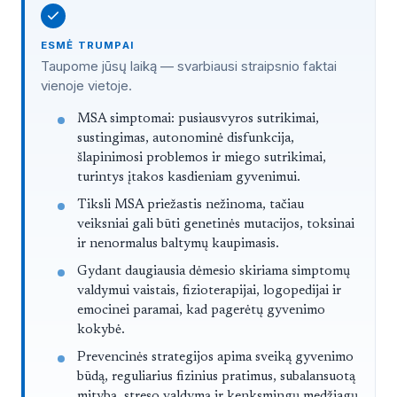
ESMĖ TRUMPAI
Taupome jūsų laiką — svarbiausi straipsnio faktai
vienoje vietoje.
Straipsnis trumpai
MSA simptomai: pusiausvyros sutrikimai,
sustingimas, autonominė disfunkcija,
šlapinimosi problemos ir miego sutrikimai,
turintys įtakos kasdieniam gyvenimui.
Tiksli MSA priežastis nežinoma, tačiau
veiksniai gali būti genetinės mutacijos, toksinai
ir nenormalus baltymų kaupimasis.
Gydant daugiausia dėmesio skiriama simptomų
valdymui vaistais, fizioterapijai, logopedijai ir
emocinei paramai, kad pagerėtų gyvenimo
kokybė.
Prevencinės strategijos apima sveiką gyvenimo
būdą, reguliarius fizinius pratimus, subalansuotą
mitybą, streso valdymą ir kenksmingų medžiagų