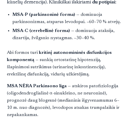
kūnelių demencija). Klinikiškai išskiriami
du potipiai
:
MSA-P (parkinsoninė forma)
— dominuoja
parkinsonizmas, atsparus levodopai. ~60–70 % atvejų.
MSA-C (cerebellinė forma)
— dominuoja ataksija,
dizartija, žvilgsnio nystagmas. ~30–40 %.
Abi formos turi
kritinį autonomininės disfunkcijos
komponentą
— sunkią ortostatinę hipotenziją,
šlapinimosi sutrikimus (urinarinę inkontinenciją),
erektilinę disfunkciją, vidurių užkietėjimą.
MSA NĖRA Parkinsono liga
— atskiros patofiziologija
(oligodendroglialinė α-sinukleino, ne neuroninė),
prognozė daug blogesnė (medianinis išgyvenamumas 6–
10 m. nuo diagnozės), levodopos atsakas trumpalaikis ir
nepakankamas.