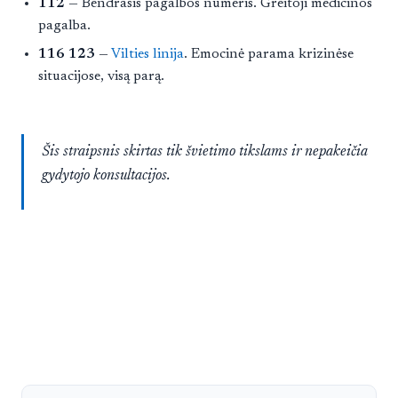
112
— Bendrasis pagalbos numeris. Greitoji medicinos
pagalba.
116 123
—
Vilties linija
. Emocinė parama krizinėse
situacijose, visą parą.
Šis straipsnis skirtas tik švietimo tikslams ir nepakeičia
gydytojo konsultacijos.