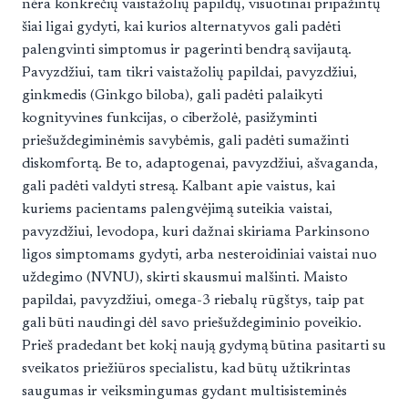
nėra konkrečių vaistažolių papildų, visuotinai pripažintų
šiai ligai gydyti, kai kurios alternatyvos gali padėti
palengvinti simptomus ir pagerinti bendrą savijautą.
Pavyzdžiui, tam tikri vaistažolių papildai, pavyzdžiui,
ginkmedis (Ginkgo biloba), gali padėti palaikyti
kognityvines funkcijas, o ciberžolė, pasižyminti
priešuždegiminėmis savybėmis, gali padėti sumažinti
diskomfortą. Be to, adaptogenai, pavyzdžiui, ašvaganda,
gali padėti valdyti stresą. Kalbant apie vaistus, kai
kuriems pacientams palengvėjimą suteikia vaistai,
pavyzdžiui, levodopa, kuri dažnai skiriama Parkinsono
ligos simptomams gydyti, arba nesteroidiniai vaistai nuo
uždegimo (NVNU), skirti skausmui malšinti. Maisto
papildai, pavyzdžiui, omega-3 riebalų rūgštys, taip pat
gali būti naudingi dėl savo priešuždegiminio poveikio.
Prieš pradedant bet kokį naują gydymą būtina pasitarti su
sveikatos priežiūros specialistu, kad būtų užtikrintas
saugumas ir veiksmingumas gydant multisisteminės