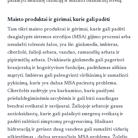
palaikyti imuninę funkciją ir mažinti oksidacinį stresą.
Maisto produktai ir gėrimai, kurie gali padėti
Tam tikri maisto produktai ir gėrimai, kurie gali padėti
daugialypės sistemos atrofijos (MSA) gijimo procesui arba
nesukelti tolesnės žalos, yra šie: ginkmedis, imbieras,
ciberžolė, žalioji arbata, vanduo, ramunėlių arbata ir
pipirmėčių arbata. Dviskiautis ginkmedis gali pagerinti
kraujotaką ir kognityvines funkcijas, padėdamas aiškiau
mąstyti. Imbieras gali palengvinti virškinimą ir sumažinti
pykinimą, kuris yra dažna MSA pacientų problema.
Ciberžolės sudėtyje yra kurkumino, kuris pasižymi
priešuždegiminėmis savybėmis ir gali būti naudingas
bendrai sveikatai ir savijautai. Žaliojoje arbatoje gausu
antioksidantų, kurie gali palaikyti smegenų sveikatą ir
padėti sulėtinti simptomų progresavimą. Išlaikant
hidrataciją ir geriant daug vandens gali sumažėti vidurių
užkietėjimas - dažna sergančiųjų MSA problema. Žolelių