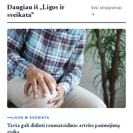
Daugiau iš „Ligos ir
Visi straipsniai
→
sveikata"
LIGOS IR SVEIKATA
Tarša gali didinti reumatoidinio artrito paūmėjimų
riziką