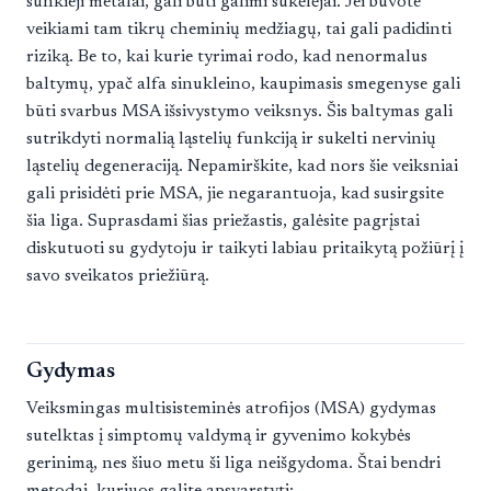
sunkieji metalai, gali būti galimi sukėlėjai. Jei buvote
veikiami tam tikrų cheminių medžiagų, tai gali padidinti
riziką. Be to, kai kurie tyrimai rodo, kad nenormalus
baltymų, ypač alfa sinukleino, kaupimasis smegenyse gali
būti svarbus MSA išsivystymo veiksnys. Šis baltymas gali
sutrikdyti normalią ląstelių funkciją ir sukelti nervinių
ląstelių degeneraciją. Nepamirškite, kad nors šie veiksniai
gali prisidėti prie MSA, jie negarantuoja, kad susirgsite
šia liga. Suprasdami šias priežastis, galėsite pagrįstai
diskutuoti su gydytoju ir taikyti labiau pritaikytą požiūrį į
savo sveikatos priežiūrą.
Gydymas
Veiksmingas multisisteminės atrofijos (MSA) gydymas
sutelktas į simptomų valdymą ir gyvenimo kokybės
gerinimą, nes šiuo metu ši liga neišgydoma. Štai bendri