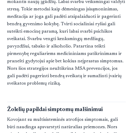
mokantis naujų įgūdžių. Labai svarbu veiksmingai valdyti
stresą. Tokie metodai kaip dėmesingas įsisąmoninimas,
meditacija ar joga gali padėti atsipalaiduoti ir pagerinti
bendrą gyvenimo kokybę. Tvirti socialiniai ryšiai gali
suteikti emocinę paramą, kuri labai svarbi psichikos
sveikatai. Svarbu vengti kenksmingų medžiagų,
pavyzdžiui, tabako ir alkoholio. Patartina teikti
pirmenybę reguliariems medicininiams patikrinimams ir
pranešti gydytojui apie bet kokius neįprastus simptomus.
Nors šios strategijos neužtikrina MSA prevencijos, jos
gali padėti pagerinti bendrą sveikatą ir sumažinti įvairių
sveikatos problemų riziką.
Žolelių papildai simptomų malšinimui
Kovojant su multisisteminės atrofijos simptomais, gali
būti naudinga apsvarstyti natūralias priemones. Nors