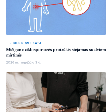
LIGOS IR SVEIKATA
Mičigane ciklosporiozės protrūkis siejamas su dviem
mirtimis
2026 m. rugpjūčio 3 d.