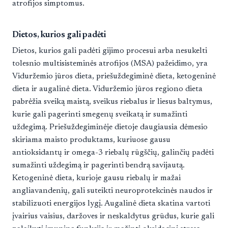
atrofijos simptomus.
Dietos, kurios gali padėti
Dietos, kurios gali padėti gijimo procesui arba nesukelti
tolesnio multisisteminės atrofijos (MSA) pažeidimo, yra
Viduržemio jūros dieta, priešuždegiminė dieta, ketogeninė
dieta ir augalinė dieta. Viduržemio jūros regiono dieta
pabrėžia sveiką maistą, sveikus riebalus ir liesus baltymus,
kurie gali pagerinti smegenų sveikatą ir sumažinti
uždegimą. Priešuždegiminėje dietoje daugiausia dėmesio
skiriama maisto produktams, kuriuose gausu
antioksidantų ir omega-3 riebalų rūgščių, galinčių padėti
sumažinti uždegimą ir pagerinti bendrą savijautą.
Ketogeninė dieta, kurioje gausu riebalų ir mažai
angliavandenių, gali suteikti neuroprotekcinės naudos ir
stabilizuoti energijos lygį. Augalinė dieta skatina vartoti
įvairius vaisius, daržoves ir neskaldytus grūdus, kurie gali