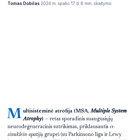
Tomas Dobilas
2024 m. spalio 17 d.
8 min. skaitymo
M
ultisisteminė atrofija (MSA,
Multiple System
Atrophy
)
— retas sporadinis suaugusiųjų
neurodegeneracinis sutrikimas, priklausantis
α-
sinuklein-opatijų
grupei (su Parkinsono liga ir Lewy