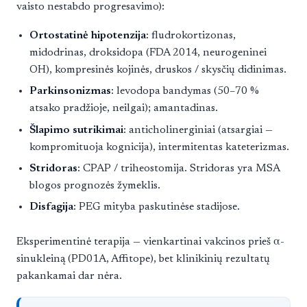
vaisto nestabdo progresavimo):
Ortostatinė hipotenzija
: fludrokortizonas,
midodrinas, droksidopa (FDA 2014, neurogeninei
OH), kompresinės kojinės, druskos / skysčių didinimas.
Parkinsonizmas
: levodopa bandymas (50–70 %
atsako pradžioje, neilgai); amantadinas.
Šlapimo sutrikimai
: anticholinerginiai (atsargiai —
kompromituoja kognicija), intermitentas kateterizmas.
Stridoras
: CPAP / triheostomija. Stridoras yra MSA
blogos prognozės žymeklis.
Disfagija
: PEG mityba paskutinėse stadijose.
Eksperimentinė terapija — vienkartinai vakcinos prieš α-
sinukleiną (PD01A, Affitope), bet klinikinių rezultatų
pakankamai dar nėra.