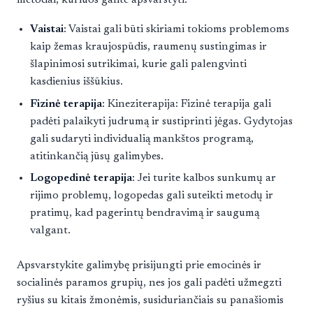
metodai, kuriuos galite apsvarstyti:
Vaistai
: Vaistai gali būti skiriami tokioms problemoms
kaip žemas kraujospūdis, raumenų sustingimas ir
šlapinimosi sutrikimai, kurie gali palengvinti
kasdienius iššūkius.
Fizinė terapija
: Kineziterapija: Fizinė terapija gali
padėti palaikyti judrumą ir sustiprinti jėgas. Gydytojas
gali sudaryti individualią mankštos programą,
atitinkančią jūsų galimybes.
Logopedinė terapija
: Jei turite kalbos sunkumų ar
rijimo problemų, logopedas gali suteikti metodų ir
pratimų, kad pagerintų bendravimą ir saugumą
valgant.
Apsvarstykite galimybę prisijungti prie emocinės ir
socialinės paramos grupių, nes jos gali padėti užmegzti
ryšius su kitais žmonėmis, susiduriančiais su panašiomis