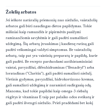
Žolelių arbatos
Jei ieškote natūralių priemonių nuo niežulio, vaistažolių
arbatos gali būti naudingas dietos papildymas. Tokie
mišiniai kaip ramunėlės ir pipirmėtės pasižymi
raminančiomis savybėmis ir gali padėti numalšinti
uždegimą. Šių arbatų įtraukimas į kasdienę rutiną gali
padėti veiksmingai valdyti simptomus. Be vaistažolių
arbatų, taip pat yra vaistinių preparatų ir papildų, kurie
gali padėti. Be recepto parduodami antihistamininiai
vaistai, pavyzdžiui, difenhidraminas ("Benadryl") arba
loratadinas ("Claritin"), gali padėti sumažinti niežulį.
Vietinis gydymas, pavyzdžiui, hidrokortizono kremas,
gali sumažinti uždegimą ir nuraminti sudirgusią odą.
Manoma, kad tokie papildai kaip omega-3 riebalų
rūgštys ir vitaminas E taip pat palaiko odos sveikatą ir
gali padėti išvengti niežulio. Prieš pradėdami bet kokį