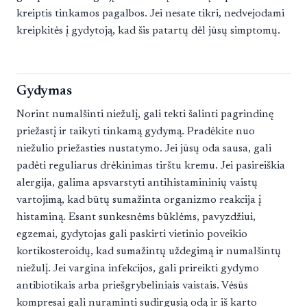
kreiptis tinkamos pagalbos. Jei nesate tikri, nedvejodami
kreipkitės į gydytoją, kad šis patartų dėl jūsų simptomų.
Gydymas
Norint numalšinti niežulį, gali tekti šalinti pagrindinę
priežastį ir taikyti tinkamą gydymą. Pradėkite nuo
niežulio priežasties nustatymo. Jei jūsų oda sausa, gali
padėti reguliarus drėkinimas tirštu kremu. Jei pasireiškia
alergija, galima apsvarstyti antihistamininių vaistų
vartojimą, kad būtų sumažinta organizmo reakcija į
histaminą. Esant sunkesnėms būklėms, pavyzdžiui,
egzemai, gydytojas gali paskirti vietinio poveikio
kortikosteroidų, kad sumažintų uždegimą ir numalšintų
niežulį. Jei vargina infekcijos, gali prireikti gydymo
antibiotikais arba priešgrybeliniais vaistais. Vėsūs
kompresai gali nuraminti sudirgusią odą ir iš karto