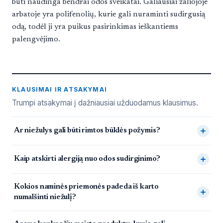
būti naudinga bendrai odos sveikatai. Galiausiai žaliojoje
arbatoje yra polifenolių, kurie gali nuraminti sudirgusią
odą, todėl ji yra puikus pasirinkimas ieškantiems
palengvėjimo.
KLAUSIMAI IR ATSAKYMAI
Trumpi atsakymai į dažniausiai užduodamus klausimus.
Dažnai užduodami klausimai
Ar niežulys gali būti rimtos būklės požymis?
Kaip atskirti alergiją nuo odos sudirginimo?
Kokios naminės priemonės padeda iš karto
numalšinti niežulį?