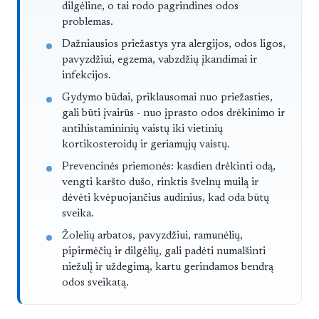
dilgėline, o tai rodo pagrindines odos
problemas.
Dažniausios priežastys yra alergijos, odos ligos,
pavyzdžiui, egzema, vabzdžių įkandimai ir
infekcijos.
Gydymo būdai, priklausomai nuo priežasties,
gali būti įvairūs - nuo įprasto odos drėkinimo ir
antihistamininių vaistų iki vietinių
kortikosteroidų ir geriamųjų vaistų.
Prevencinės priemonės: kasdien drėkinti odą,
vengti karšto dušo, rinktis švelnų muilą ir
dėvėti kvėpuojančius audinius, kad oda būtų
sveika.
Žolelių arbatos, pavyzdžiui, ramunėlių,
pipirmėčių ir dilgėlių, gali padėti numalšinti
niežulį ir uždegimą, kartu gerindamos bendrą
odos sveikatą.