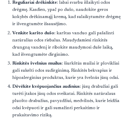
Reguliariai drėkinkite
: labai svarbu išlaikyti odos
drėgmę. Kasdien, ypač po dušo, naudokite geros
kokybės drėkinamąjį kremą, kad sulaikytumėte drėgmę
ir išvengtumėte išsausėjimo.
Venkite karšto dušo
: karštas vanduo gali pašalinti
natūralius odos riebalus. Maudydamiesi rinkitės
drungną vandenį ir ribokite maudymosi duše laiką,
kad išvengtumėte dirginimo.
Rinkitės švelnius muilus
: šiurkštūs muilai ir plovikliai
gali sukelti odos sudirginimą. Rinkitės bekvapius ir
hipoalerginius produktus, kurie yra švelnūs jūsų odai.
Dėvėkite kvėpuojančius audinius
: jūsų drabužiai gali
turėti įtakos jūsų odos sveikatai. Rinkitės natūralaus
pluošto drabužius, pavyzdžiui, medvilnės, kurie leidžia
odai kvėpuoti ir gali sumažinti perkaitimo ir
prakaitavimo riziką.