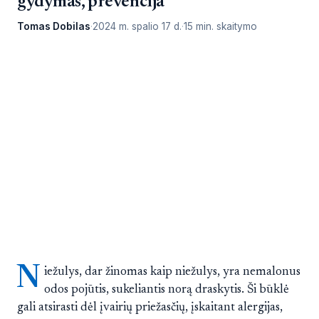
gydymas, prevencija
Tomas Dobilas
2024 m. spalio 17 d.
15 min. skaitymo
N
iežulys, dar žinomas kaip niežulys, yra nemalonus
odos pojūtis, sukeliantis norą draskytis. Ši būklė
gali atsirasti dėl įvairių priežasčių, įskaitant alergijas,