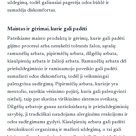
uždegimą, todėl galiausiai pagerėja odos būklė ir
sumažėja diskomfortas.
Maistas ir gėrimai, kurie gali padėti
Pateikiame maisto produktų ir gėrimų, kurie gali padėti
gijimo procesui arba nesukelti tolesnės žalos, sąrašą:
ramunėlių arbata, pipirmėčių arbata, dilgėlių arbata,
kiaulpienių arbata ir žalioji arbata. Ramunėlių arbata dėl
priešuždegiminio ir raminamojo poveikio gali padėti
sumažinti odos diskomfortą, todėl ji veiksmingai
palengvina sudirgimą. Pipirmėčių arbata, kurioje yra
mentolio, suteikia vėsinimo pojūtį, kuris gali palengvinti
niežulį, taip pat skatina virškinimo sistemos sveikatą.
Dilgėlių arbatoje gausu antioksidantų ir priešuždegiminių
savybių, ji tradiciškai naudojama alerginėms reakcijoms ir
odos sudirgimams gydyti. Kiaulpienių arbata gali padėti
detoksikuoti organizmą ir mažinti uždegimą, o tai gali