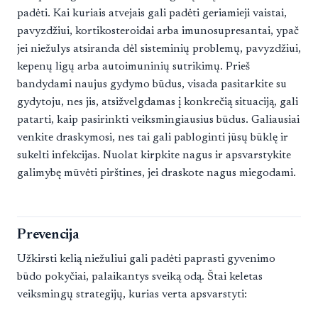
padėti. Kai kuriais atvejais gali padėti geriamieji vaistai,
pavyzdžiui, kortikosteroidai arba imunosupresantai, ypač
jei niežulys atsiranda dėl sisteminių problemų, pavyzdžiui,
kepenų ligų arba autoimuninių sutrikimų. Prieš
bandydami naujus gydymo būdus, visada pasitarkite su
gydytoju, nes jis, atsižvelgdamas į konkrečią situaciją, gali
patarti, kaip pasirinkti veiksmingiausius būdus. Galiausiai
venkite draskymosi, nes tai gali pabloginti jūsų būklę ir
sukelti infekcijas. Nuolat kirpkite nagus ir apsvarstykite
galimybę mūvėti pirštines, jei draskote nagus miegodami.
Prevencija
Užkirsti kelią niežuliui gali padėti paprasti gyvenimo
būdo pokyčiai, palaikantys sveiką odą. Štai keletas
veiksmingų strategijų, kurias verta apsvarstyti: