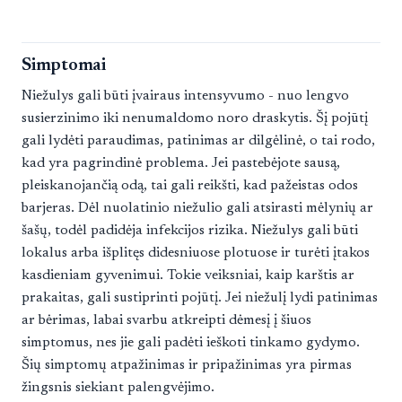
Simptomai
Niežulys gali būti įvairaus intensyvumo - nuo lengvo
susierzinimo iki nenumaldomo noro draskytis. Šį pojūtį
gali lydėti paraudimas, patinimas ar dilgėlinė, o tai rodo,
kad yra pagrindinė problema. Jei pastebėjote sausą,
pleiskanojančią odą, tai gali reikšti, kad pažeistas odos
barjeras. Dėl nuolatinio niežulio gali atsirasti mėlynių ar
šašų, todėl padidėja infekcijos rizika. Niežulys gali būti
lokalus arba išplitęs didesniuose plotuose ir turėti įtakos
kasdieniam gyvenimui. Tokie veiksniai, kaip karštis ar
prakaitas, gali sustiprinti pojūtį. Jei niežulį lydi patinimas
ar bėrimas, labai svarbu atkreipti dėmesį į šiuos
simptomus, nes jie gali padėti ieškoti tinkamo gydymo.
Šių simptomų atpažinimas ir pripažinimas yra pirmas
žingsnis siekiant palengvėjimo.