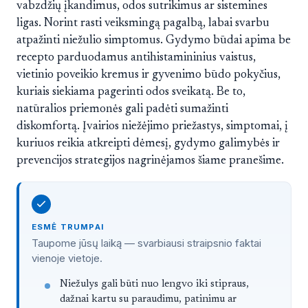
vabzdžių įkandimus, odos sutrikimus ar sistemines
ligas. Norint rasti veiksmingą pagalbą, labai svarbu
atpažinti niežulio simptomus. Gydymo būdai apima be
recepto parduodamus antihistamininius vaistus,
vietinio poveikio kremus ir gyvenimo būdo pokyčius,
kuriais siekiama pagerinti odos sveikatą. Be to,
natūralios priemonės gali padėti sumažinti
diskomfortą. Įvairios niežėjimo priežastys, simptomai, į
kuriuos reikia atkreipti dėmesį, gydymo galimybės ir
prevencijos strategijos nagrinėjamos šiame pranešime.
ESMĖ TRUMPAI
Taupome jūsų laiką — svarbiausi straipsnio faktai
vienoje vietoje.
Straipsnis trumpai
Niežulys gali būti nuo lengvo iki stipraus,
dažnai kartu su paraudimu, patinimu ar