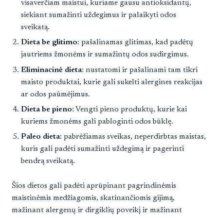
visaverčiam maistui, kuriame gausu antioksidantų,
siekiant sumažinti uždegimus ir palaikyti odos
sveikatą.
Dieta be glitimo
: pašalinamas glitimas, kad padėtų
jautriems žmonėms ir sumažintų odos sudirgimus.
Eliminacinė dieta
: nustatomi ir pašalinami tam tikri
maisto produktai, kurie gali sukelti alergines reakcijas
ar odos paūmėjimus.
Dieta be pieno
: Vengti pieno produktų, kurie kai
kuriems žmonėms gali pabloginti odos būklę.
Paleo dieta
: pabrėžiamas sveikas, neperdirbtas maistas,
kuris gali padėti sumažinti uždegimą ir pagerinti
bendrą sveikatą.
Šios dietos gali padėti aprūpinant pagrindinėmis
maistinėmis medžiagomis, skatinančiomis gijimą,
mažinant alergenų ir dirgiklių poveikį ir mažinant