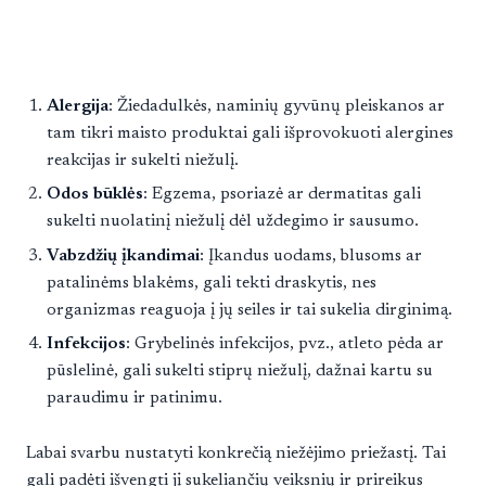
Alergija
: Žiedadulkės, naminių gyvūnų pleiskanos ar
tam tikri maisto produktai gali išprovokuoti alergines
reakcijas ir sukelti niežulį.
Odos būklės
: Egzema, psoriazė ar dermatitas gali
sukelti nuolatinį niežulį dėl uždegimo ir sausumo.
Vabzdžių įkandimai
: Įkandus uodams, blusoms ar
patalinėms blakėms, gali tekti draskytis, nes
organizmas reaguoja į jų seiles ir tai sukelia dirginimą.
Infekcijos
: Grybelinės infekcijos, pvz., atleto pėda ar
pūslelinė, gali sukelti stiprų niežulį, dažnai kartu su
paraudimu ir patinimu.
Labai svarbu nustatyti konkrečią niežėjimo priežastį. Tai
gali padėti išvengti jį sukeliančių veiksnių ir prireikus