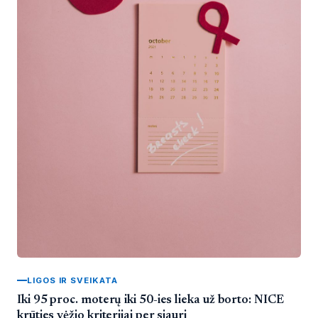
LIGOS IR SVEIKATA
Iki 95 proc. moterų iki 50-ies lieka už borto: NICE
krūties vėžio kriterijai per siauri