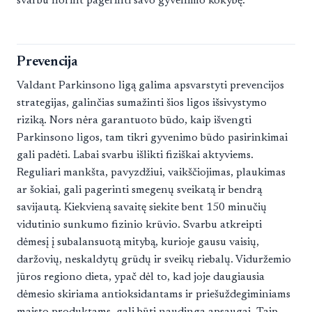
svarbu norint pagerinti savo gyvenimo kokybę.
Prevencija
Valdant Parkinsono ligą galima apsvarstyti prevencijos
strategijas, galinčias sumažinti šios ligos išsivystymo
riziką. Nors nėra garantuoto būdo, kaip išvengti
Parkinsono ligos, tam tikri gyvenimo būdo pasirinkimai
gali padėti. Labai svarbu išlikti fiziškai aktyviems.
Reguliari mankšta, pavyzdžiui, vaikščiojimas, plaukimas
ar šokiai, gali pagerinti smegenų sveikatą ir bendrą
savijautą. Kiekvieną savaitę siekite bent 150 minučių
vidutinio sunkumo fizinio krūvio. Svarbu atkreipti
dėmesį į subalansuotą mitybą, kurioje gausu vaisių,
daržovių, neskaldytų grūdų ir sveikų riebalų. Viduržemio
jūros regiono dieta, ypač dėl to, kad joje daugiausia
dėmesio skiriama antioksidantams ir priešuždegiminiams
maisto produktams, gali būti naudinga apsaugai. Taip