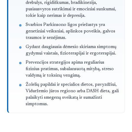
drebulys, rigidiškumas, bradikinezija,
pusiausvyros sutrikimai ir emociniai sunkumai,
tokie kaip nerimas ir depresija.
Svarbios Parkinsono ligos priežastys yra
genetiniai veiksniai, aplinkos poveikis, galvos
traumos ir senėjimas.
Gydant daugiausia dėmesio skiriama simptomų
gydymui vaistais, fizioterapijai ir ergoterapijai.
Prevencijos strategijos apima reguliarius
fizinius pratimus, subalansuotą mitybą, streso
valdymą ir toksinų vengimą.
Žolelių papildai ir specialios dietos, pavyzdžiui,
Viduržemio jūros regiono arba DASH dieta, gali
palaikyti smegenų sveikatą ir sumažinti
simptomus.