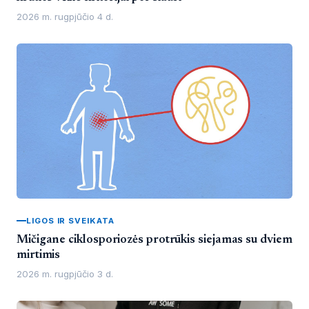
2026 m. rugpjūčio 4 d.
LIGOS IR SVEIKATA
Mičigane ciklosporiozės protrūkis siejamas su dviem
mirtimis
2026 m. rugpjūčio 3 d.