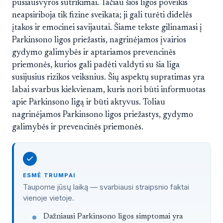
pusiausvyros sutrikimai. Tačiau šios ligos poveikis
neapsiriboja tik fizine sveikata; ji gali turėti didelės
įtakos ir emocinei savijautai. Šiame tekste gilinamasi į
Parkinsono ligos priežastis, nagrinėjamos įvairios
gydymo galimybės ir aptariamos prevencinės
priemonės, kurios gali padėti valdyti su šia liga
susijusius rizikos veiksnius. Šių aspektų supratimas yra
labai svarbus kiekvienam, kuris nori būti informuotas
apie Parkinsono ligą ir būti aktyvus. Toliau
nagrinėjamos Parkinsono ligos priežastys, gydymo
galimybės ir prevencinės priemonės.
ESMĖ TRUMPAI
Taupome jūsų laiką — svarbiausi straipsnio faktai
vienoje vietoje.
Straipsnis trumpai
Dažniausi Parkinsono ligos simptomai yra