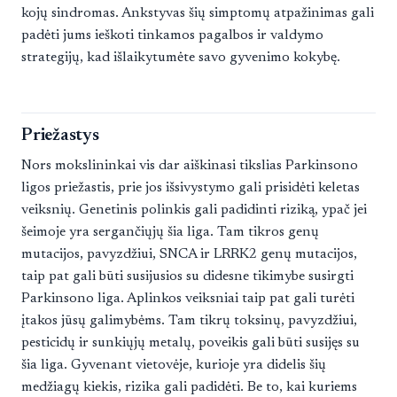
kojų sindromas. Ankstyvas šių simptomų atpažinimas gali
padėti jums ieškoti tinkamos pagalbos ir valdymo
strategijų, kad išlaikytumėte savo gyvenimo kokybę.
Priežastys
Nors mokslininkai vis dar aiškinasi tikslias Parkinsono
ligos priežastis, prie jos išsivystymo gali prisidėti keletas
veiksnių. Genetinis polinkis gali padidinti riziką, ypač jei
šeimoje yra sergančiųjų šia liga. Tam tikros genų
mutacijos, pavyzdžiui, SNCA ir LRRK2 genų mutacijos,
taip pat gali būti susijusios su didesne tikimybe susirgti
Parkinsono liga. Aplinkos veiksniai taip pat gali turėti
įtakos jūsų galimybėms. Tam tikrų toksinų, pavyzdžiui,
pesticidų ir sunkiųjų metalų, poveikis gali būti susijęs su
šia liga. Gyvenant vietovėje, kurioje yra didelis šių
medžiagų kiekis, rizika gali padidėti. Be to, kai kuriems