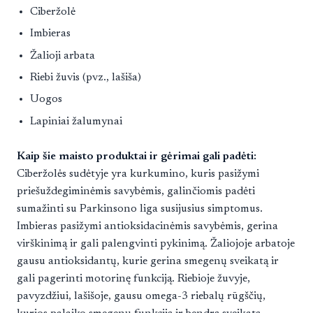
Ciberžolė
Imbieras
Žalioji arbata
Riebi žuvis (pvz., lašiša)
Uogos
Lapiniai žalumynai
Kaip šie maisto produktai ir gėrimai gali padėti:
Ciberžolės sudėtyje yra kurkumino, kuris pasižymi
priešuždegiminėmis savybėmis, galinčiomis padėti
sumažinti su Parkinsono liga susijusius simptomus.
Imbieras pasižymi antioksidacinėmis savybėmis, gerina
virškinimą ir gali palengvinti pykinimą. Žaliojoje arbatoje
gausu antioksidantų, kurie gerina smegenų sveikatą ir
gali pagerinti motorinę funkciją. Riebioje žuvyje,
pavyzdžiui, lašišoje, gausu omega-3 riebalų rūgščių,