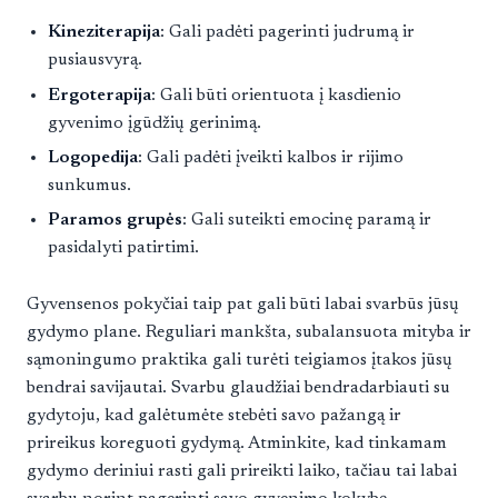
Kineziterapija
: Gali padėti pagerinti judrumą ir
pusiausvyrą.
Ergoterapija
: Gali būti orientuota į kasdienio
gyvenimo įgūdžių gerinimą.
Logopedija
: Gali padėti įveikti kalbos ir rijimo
sunkumus.
Paramos grupės
: Gali suteikti emocinę paramą ir
pasidalyti patirtimi.
Gyvensenos pokyčiai taip pat gali būti labai svarbūs jūsų
gydymo plane. Reguliari mankšta, subalansuota mityba ir
sąmoningumo praktika gali turėti teigiamos įtakos jūsų
bendrai savijautai. Svarbu glaudžiai bendradarbiauti su
gydytoju, kad galėtumėte stebėti savo pažangą ir
prireikus koreguoti gydymą. Atminkite, kad tinkamam
gydymo deriniui rasti gali prireikti laiko, tačiau tai labai