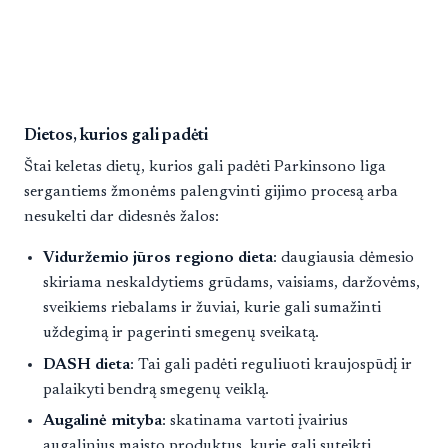
Dietos, kurios gali padėti
Štai keletas dietų, kurios gali padėti Parkinsono liga
sergantiems žmonėms palengvinti gijimo procesą arba
nesukelti dar didesnės žalos:
Viduržemio jūros regiono dieta
: daugiausia dėmesio
skiriama neskaldytiems grūdams, vaisiams, daržovėms,
sveikiems riebalams ir žuviai, kurie gali sumažinti
uždegimą ir pagerinti smegenų sveikatą.
DASH dieta
: Tai gali padėti reguliuoti kraujospūdį ir
palaikyti bendrą smegenų veiklą.
Augalinė mityba
: skatinama vartoti įvairius
augalinius maisto produktus, kurie gali suteikti