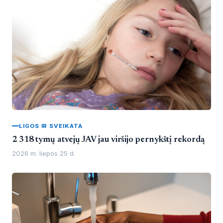
LIGOS IR SVEIKATA
2 318 tymų atvejų JAV jau viršijo pernykštį rekordą
2026 m. liepos 25 d.