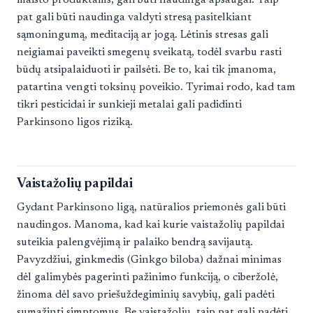
pat gali būti naudinga valdyti stresą pasitelkiant
sąmoningumą, meditaciją ar jogą. Lėtinis stresas gali
neigiamai paveikti smegenų sveikatą, todėl svarbu rasti
būdų atsipalaiduoti ir pailsėti. Be to, kai tik įmanoma,
patartina vengti toksinų poveikio. Tyrimai rodo, kad tam
tikri pesticidai ir sunkieji metalai gali padidinti
Parkinsono ligos riziką.
Vaistažolių papildai
Gydant Parkinsono ligą, natūralios priemonės gali būti
naudingos. Manoma, kad kai kurie vaistažolių papildai
suteikia palengvėjimą ir palaiko bendrą savijautą.
Pavyzdžiui, ginkmedis (Ginkgo biloba) dažnai minimas
dėl galimybės pagerinti pažinimo funkciją, o ciberžolė,
žinoma dėl savo priešuždegiminių savybių, gali padėti
sumažinti simptomus. Be vaistažolių, taip pat gali padėti