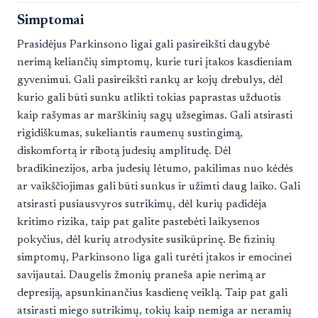
Simptomai
Prasidėjus Parkinsono ligai gali pasireikšti daugybė
nerimą keliančių simptomų, kurie turi įtakos kasdieniam
gyvenimui. Gali pasireikšti rankų ar kojų drebulys, dėl
kurio gali būti sunku atlikti tokias paprastas užduotis
kaip rašymas ar marškinių sagų užsegimas. Gali atsirasti
rigidiškumas, sukeliantis raumenų sustingimą,
diskomfortą ir ribotą judesių amplitudę. Dėl
bradikinezijos, arba judesių lėtumo, pakilimas nuo kėdės
ar vaikščiojimas gali būti sunkus ir užimti daug laiko. Gali
atsirasti pusiausvyros sutrikimų, dėl kurių padidėja
kritimo rizika, taip pat galite pastebėti laikysenos
pokyčius, dėl kurių atrodysite susikūprinę. Be fizinių
simptomų, Parkinsono liga gali turėti įtakos ir emocinei
savijautai. Daugelis žmonių praneša apie nerimą ar
depresiją, apsunkinančius kasdienę veiklą. Taip pat gali
atsirasti miego sutrikimų, tokių kaip nemiga ar neramių