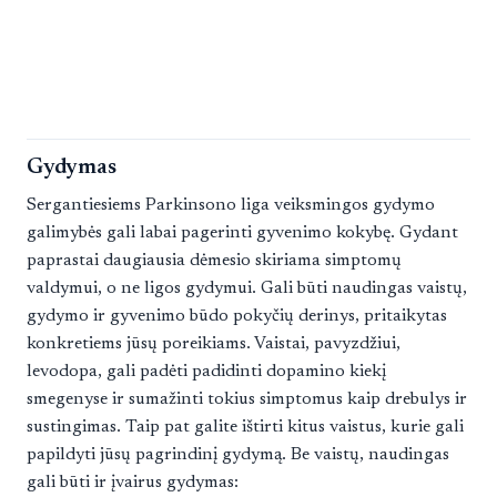
Gydymas
Sergantiesiems Parkinsono liga veiksmingos gydymo
galimybės gali labai pagerinti gyvenimo kokybę. Gydant
paprastai daugiausia dėmesio skiriama simptomų
valdymui, o ne ligos gydymui. Gali būti naudingas vaistų,
gydymo ir gyvenimo būdo pokyčių derinys, pritaikytas
konkretiems jūsų poreikiams. Vaistai, pavyzdžiui,
levodopa, gali padėti padidinti dopamino kiekį
smegenyse ir sumažinti tokius simptomus kaip drebulys ir
sustingimas. Taip pat galite ištirti kitus vaistus, kurie gali
papildyti jūsų pagrindinį gydymą. Be vaistų, naudingas
gali būti ir įvairus gydymas: