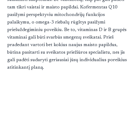
tam tikri vaistai ir maisto papildai. Kofermentas Q10
pasižymi perspektyviu mitochondrijų funkcijos
palaikymu, o omega-3 riebalų rūgštys pasižymi
priešuždegiminiu poveikiu. Be to, vitaminas D ir B grupės
vitaminai gali būti svarbūs smegenų sveikatai. Prieš
pradedant vartoti bet kokius naujus maisto papildus,
būtina pasitarti su sveikatos priežiūros specialistu, nes jis
gali padėti sudaryti geriausiai jūsų individualius poreikius
atitinkantį planą.