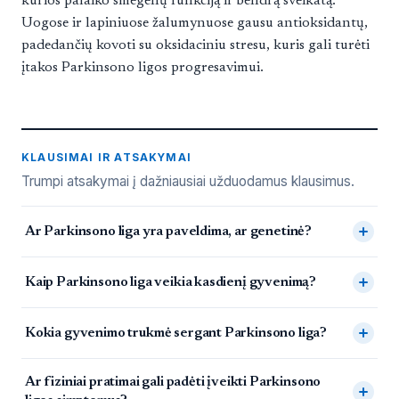
kurios palaiko smegenų funkciją ir bendrą sveikatą.
Uogose ir lapiniuose žalumynuose gausu antioksidantų,
padedančių kovoti su oksidaciniu stresu, kuris gali turėti
įtakos Parkinsono ligos progresavimui.
KLAUSIMAI IR ATSAKYMAI
Trumpi atsakymai į dažniausiai užduodamus klausimus.
Dažnai užduodami klausimai
Ar Parkinsono liga yra paveldima, ar genetinė?
Kaip Parkinsono liga veikia kasdienį gyvenimą?
Kokia gyvenimo trukmė sergant Parkinsono liga?
Ar fiziniai pratimai gali padėti įveikti Parkinsono