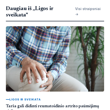
Daugiau iš „Ligos ir
Visi straipsniai
→
sveikata"
LIGOS IR SVEIKATA
Tarša gali didinti reumatoidinio artrito paūmėjimų