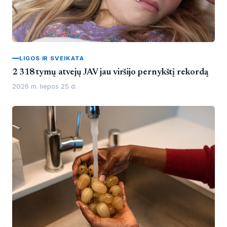
LIGOS IR SVEIKATA
2 318 tymų atvejų JAV jau viršijo pernykštį rekordą
2026 m. liepos 25 d.