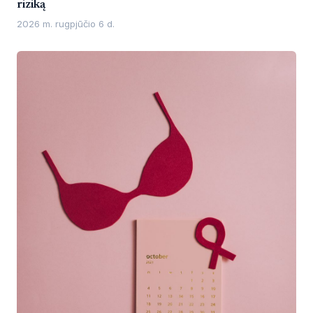
riziką
2026 m. rugpjūčio 6 d.