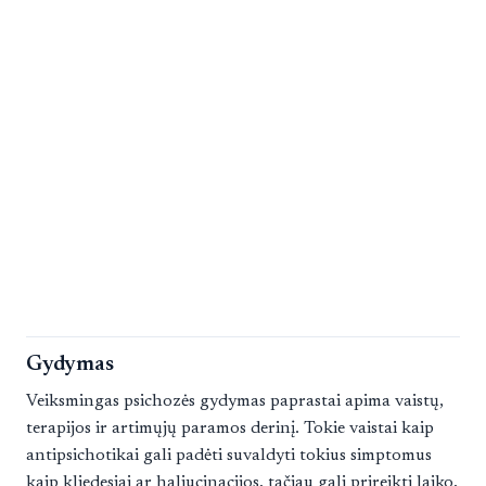
Gydymas
Veiksmingas psichozės gydymas paprastai apima vaistų,
terapijos ir artimųjų paramos derinį. Tokie vaistai kaip
antipsichotikai gali padėti suvaldyti tokius simptomus
kaip kliedesiai ar haliucinacijos, tačiau gali prireikti laiko,