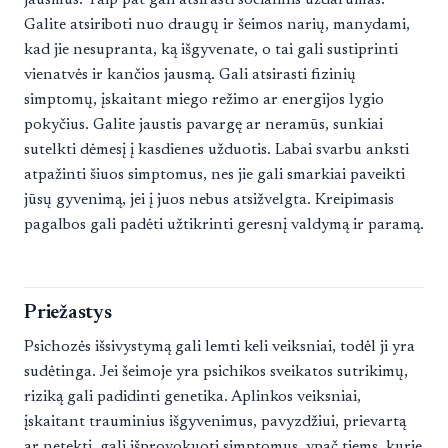
Galite atsiriboti nuo draugų ir šeimos narių, manydami,
kad jie nesupranta, ką išgyvenate, o tai gali sustiprinti
vienatvės ir kančios jausmą. Gali atsirasti fizinių
simptomų, įskaitant miego režimo ar energijos lygio
pokyčius. Galite jaustis pavargę ar neramūs, sunkiai
sutelkti dėmesį į kasdienes užduotis. Labai svarbu anksti
atpažinti šiuos simptomus, nes jie gali smarkiai paveikti
jūsų gyvenimą, jei į juos nebus atsižvelgta. Kreipimasis
pagalbos gali padėti užtikrinti geresnį valdymą ir paramą.
Priežastys
Psichozės išsivystymą gali lemti keli veiksniai, todėl ji yra
sudėtinga. Jei šeimoje yra psichikos sveikatos sutrikimų,
riziką gali padidinti genetika. Aplinkos veiksniai,
įskaitant trauminius išgyvenimus, pavyzdžiui, prievartą
ar netektį, gali išprovokuoti simptomus, ypač tiems, kurie