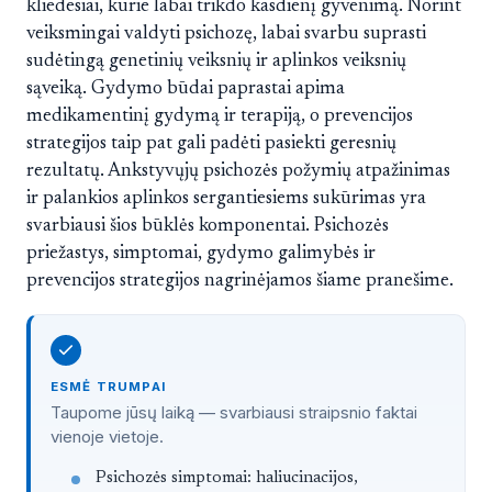
kliedesiai, kurie labai trikdo kasdienį gyvenimą. Norint
veiksmingai valdyti psichozę, labai svarbu suprasti
sudėtingą genetinių veiksnių ir aplinkos veiksnių
sąveiką. Gydymo būdai paprastai apima
medikamentinį gydymą ir terapiją, o prevencijos
strategijos taip pat gali padėti pasiekti geresnių
rezultatų. Ankstyvųjų psichozės požymių atpažinimas
ir palankios aplinkos sergantiesiems sukūrimas yra
svarbiausi šios būklės komponentai. Psichozės
priežastys, simptomai, gydymo galimybės ir
prevencijos strategijos nagrinėjamos šiame pranešime.
ESMĖ TRUMPAI
Taupome jūsų laiką — svarbiausi straipsnio faktai
vienoje vietoje.
Straipsnis trumpai
Psichozės simptomai: haliucinacijos,