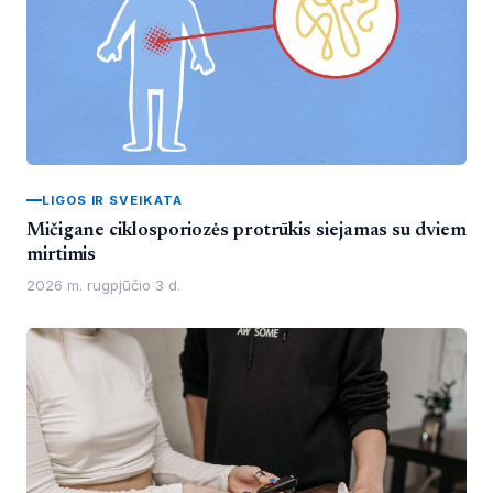
LIGOS IR SVEIKATA
Mičigane ciklosporiozės protrūkis siejamas su dviem
mirtimis
2026 m. rugpjūčio 3 d.