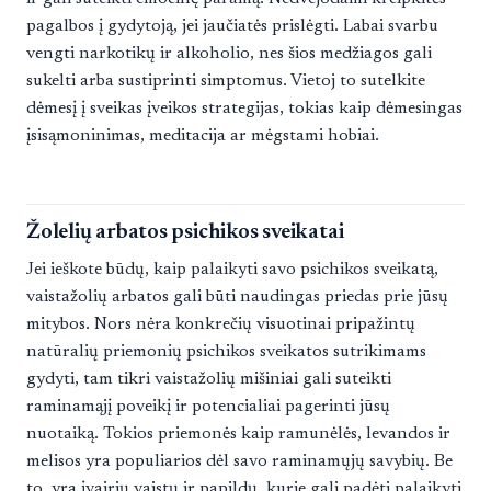
pagalbos į gydytoją, jei jaučiatės prislėgti. Labai svarbu
vengti narkotikų ir alkoholio, nes šios medžiagos gali
sukelti arba sustiprinti simptomus. Vietoj to sutelkite
dėmesį į sveikas įveikos strategijas, tokias kaip dėmesingas
įsisąmoninimas, meditacija ar mėgstami hobiai.
Žolelių arbatos psichikos sveikatai
Jei ieškote būdų, kaip palaikyti savo psichikos sveikatą,
vaistažolių arbatos gali būti naudingas priedas prie jūsų
mitybos. Nors nėra konkrečių visuotinai pripažintų
natūralių priemonių psichikos sveikatos sutrikimams
gydyti, tam tikri vaistažolių mišiniai gali suteikti
raminamąjį poveikį ir potencialiai pagerinti jūsų
nuotaiką. Tokios priemonės kaip ramunėlės, levandos ir
melisos yra populiarios dėl savo raminamųjų savybių. Be
to, yra įvairių vaistų ir papildų, kurie gali padėti palaikyti