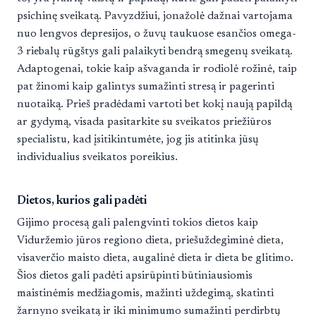
psichinę sveikatą. Pavyzdžiui, jonažolė dažnai vartojama
nuo lengvos depresijos, o žuvų taukuose esančios omega-
3 riebalų rūgštys gali palaikyti bendrą smegenų sveikatą.
Adaptogenai, tokie kaip ašvaganda ir rodiolė rožinė, taip
pat žinomi kaip galintys sumažinti stresą ir pagerinti
nuotaiką. Prieš pradėdami vartoti bet kokį naują papildą
ar gydymą, visada pasitarkite su sveikatos priežiūros
specialistu, kad įsitikintumėte, jog jis atitinka jūsų
individualius sveikatos poreikius.
Dietos, kurios gali padėti
Gijimo procesą gali palengvinti tokios dietos kaip
Viduržemio jūros regiono dieta, priešuždegiminė dieta,
visaverčio maisto dieta, augalinė dieta ir dieta be glitimo.
Šios dietos gali padėti apsirūpinti būtiniausiomis
maistinėmis medžiagomis, mažinti uždegimą, skatinti
žarnyno sveikatą ir iki minimumo sumažinti perdirbtų