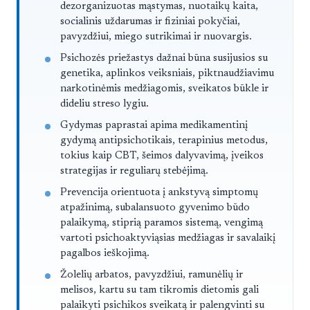
dezorganizuotas mąstymas, nuotaikų kaita,
socialinis uždarumas ir fiziniai pokyčiai,
pavyzdžiui, miego sutrikimai ir nuovargis.
Psichozės priežastys dažnai būna susijusios su
genetika, aplinkos veiksniais, piktnaudžiavimu
narkotinėmis medžiagomis, sveikatos būkle ir
dideliu streso lygiu.
Gydymas paprastai apima medikamentinį
gydymą antipsichotikais, terapinius metodus,
tokius kaip CBT, šeimos dalyvavimą, įveikos
strategijas ir reguliarų stebėjimą.
Prevencija orientuota į ankstyvą simptomų
atpažinimą, subalansuoto gyvenimo būdo
palaikymą, stiprią paramos sistemą, vengimą
vartoti psichoaktyviąsias medžiagas ir savalaikį
pagalbos ieškojimą.
Žolelių arbatos, pavyzdžiui, ramunėlių ir
melisos, kartu su tam tikromis dietomis gali
palaikyti psichikos sveikatą ir palengvinti su