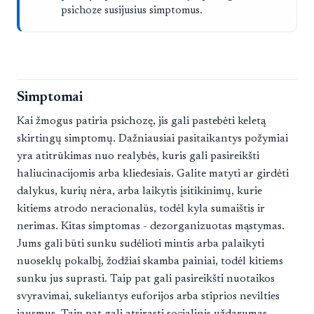
psichoze susijusius simptomus.
Simptomai
Kai žmogus patiria psichozę, jis gali pastebėti keletą
skirtingų simptomų. Dažniausiai pasitaikantys požymiai
yra atitrūkimas nuo realybės, kuris gali pasireikšti
haliucinacijomis arba kliedesiais. Galite matyti ar girdėti
dalykus, kurių nėra, arba laikytis įsitikinimų, kurie
kitiems atrodo neracionalūs, todėl kyla sumaištis ir
nerimas. Kitas simptomas - dezorganizuotas mąstymas.
Jums gali būti sunku sudėlioti mintis arba palaikyti
nuoseklų pokalbį, žodžiai skamba painiai, todėl kitiems
sunku jus suprasti. Taip pat gali pasireikšti nuotaikos
svyravimai, sukeliantys euforijos arba stiprios nevilties
jausmus. Taip pat gali atsirasti socialinis uždarumas.