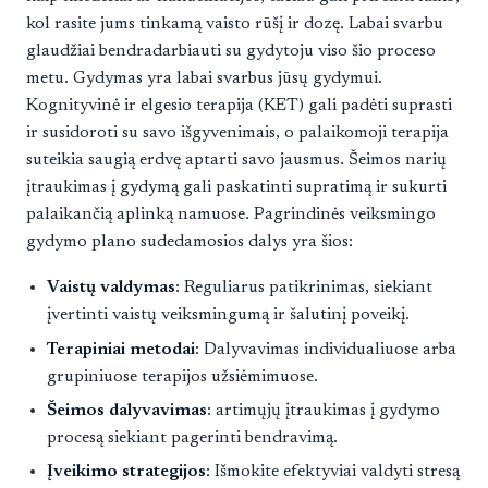
kol rasite jums tinkamą vaisto rūšį ir dozę. Labai svarbu
glaudžiai bendradarbiauti su gydytoju viso šio proceso
metu. Gydymas yra labai svarbus jūsų gydymui.
Kognityvinė ir elgesio terapija (KET) gali padėti suprasti
ir susidoroti su savo išgyvenimais, o palaikomoji terapija
suteikia saugią erdvę aptarti savo jausmus. Šeimos narių
įtraukimas į gydymą gali paskatinti supratimą ir sukurti
palaikančią aplinką namuose. Pagrindinės veiksmingo
gydymo plano sudedamosios dalys yra šios:
Vaistų valdymas
: Reguliarus patikrinimas, siekiant
įvertinti vaistų veiksmingumą ir šalutinį poveikį.
Terapiniai metodai
: Dalyvavimas individualiuose arba
grupiniuose terapijos užsiėmimuose.
Šeimos dalyvavimas
: artimųjų įtraukimas į gydymo
procesą siekiant pagerinti bendravimą.
Įveikimo strategijos
: Išmokite efektyviai valdyti stresą