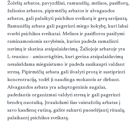
Žolelių arbatos, pavyzdžiui, ramunėlių, melisos, pasiflorų,
žaliosios arbatos, pipirmėčių arbatos ir ašvagandos
arbatos, gali palaikyti psichikos sveikatą ir gerą savijautą.
Ramunėlių arbata gali pagerinti miego kokybę, kuri labai
svarbi psichikos sveikatai. Melisos ir pasifloros pasižymi
raminamosiomis savybėmis, kurios padeda sumažinti
nerimą ir skatina atsipalaidavimą. Žaliojoje arbatoje yra
L-teanino - aminorūgšties, kuri gerina atsipalaidavimą
nesukeldama mieguistumo ir padeda susikaupti valdant
stresą. Pipirmėčių arbata gali išvalyti protą ir sustiprinti
koncentraciją, todėl ji naudinga mokantis ar dirbant.
Ašvagandos arbata yra adaptogeninis augalas,
padedantis organizmui valdyti stresą ir gali pagerinti
bendrą nuotaiką. Įtraukdami šias vaistažolių arbatas į
savo kasdienę rutiną, galite sukurti puoselėjantį ritualą,
palaikantį psichikos sveikatą.