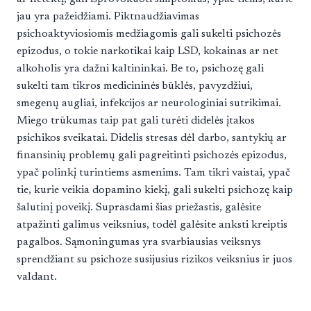
jau yra pažeidžiami. Piktnaudžiavimas
psichoaktyviosiomis medžiagomis gali sukelti psichozės
epizodus, o tokie narkotikai kaip LSD, kokainas ar net
alkoholis yra dažni kaltininkai. Be to, psichozę gali
sukelti tam tikros medicininės būklės, pavyzdžiui,
smegenų augliai, infekcijos ar neurologiniai sutrikimai.
Miego trūkumas taip pat gali turėti didelės įtakos
psichikos sveikatai. Didelis stresas dėl darbo, santykių ar
finansinių problemų gali pagreitinti psichozės epizodus,
ypač polinkį turintiems asmenims. Tam tikri vaistai, ypač
tie, kurie veikia dopamino kiekį, gali sukelti psichozę kaip
šalutinį poveikį. Suprasdami šias priežastis, galėsite
atpažinti galimus veiksnius, todėl galėsite anksti kreiptis
pagalbos. Sąmoningumas yra svarbiausias veiksnys
sprendžiant su psichoze susijusius rizikos veiksnius ir juos
valdant.