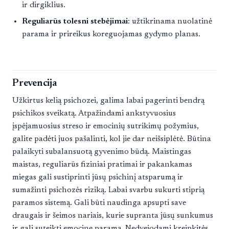
ir dirgiklius.
Reguliarūs tolesni stebėjimai
: užtikrinama nuolatinė
parama ir prireikus koreguojamas gydymo planas.
Prevencija
Užkirtus kelią psichozei, galima labai pagerinti bendrą
psichikos sveikatą. Atpažindami ankstyvuosius
įspėjamuosius streso ir emocinių sutrikimų požymius,
galite padėti juos pašalinti, kol jie dar neišsiplėtė. Būtina
palaikyti subalansuotą gyvenimo būdą. Maistingas
maistas, reguliarūs fiziniai pratimai ir pakankamas
miegas gali sustiprinti jūsų psichinį atsparumą ir
sumažinti psichozės riziką. Labai svarbu sukurti stiprią
paramos sistemą. Gali būti naudinga apsupti save
draugais ir šeimos nariais, kurie supranta jūsų sunkumus
ir gali suteikti emocinę paramą. Nedvejodami kreipkitės