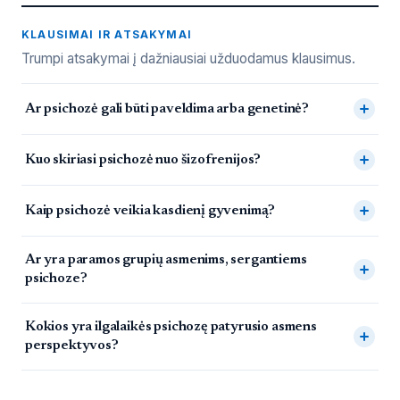
KLAUSIMAI IR ATSAKYMAI
Trumpi atsakymai į dažniausiai užduodamus klausimus.
Dažnai užduodami klausimai
Ar psichozė gali būti paveldima arba genetinė?
Kuo skiriasi psichozė nuo šizofrenijos?
Kaip psichozė veikia kasdienį gyvenimą?
Ar yra paramos grupių asmenims, sergantiems
psichoze?
Kokios yra ilgalaikės psichozę patyrusio asmens
perspektyvos?