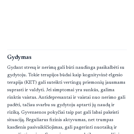
Gydymas
Gydant stresą ir nerimą gali būti naudinga pasikalbėti su
gydytoju. Tokie terapijos būdai kaip kognityvinė elgesio
terapija (KET) gali suteikti vertingų priemonių jausmams
suprasti ir valdyti. Jei simptomai yra sunkūs, galima
rinktis vaistus. Antidepresantai ir vaistai nuo nerimo gali
padėti, tačiau svarbu su gydytoju aptarti jų naudą ir
riziką. Gyvensenos pokyčiai taip pat gali labai pakeisti
situaciją. Reguliarus fizinis aktyvumas, net trumpas
kasdienis pasivaikščiojimas, gali pagerinti nuotaiką ir