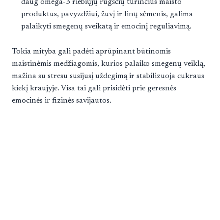
daug omega-3 riebiųjų rūgščių turinčius maisto
produktus, pavyzdžiui, žuvį ir linų sėmenis, galima
palaikyti smegenų sveikatą ir emocinį reguliavimą.
Tokia mityba gali padėti aprūpinant būtinomis
maistinėmis medžiagomis, kurios palaiko smegenų veiklą,
mažina su stresu susijusį uždegimą ir stabilizuoja cukraus
kiekį kraujyje. Visa tai gali prisidėti prie geresnės
emocinės ir fizinės savijautos.