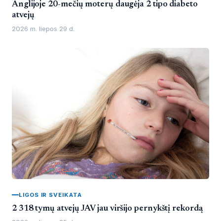
Anglijoje 20-mečių moterų daugėja 2 tipo diabeto
atvejų
2026 m. liepos 29 d.
LIGOS IR SVEIKATA
2 318 tymų atvejų JAV jau viršijo pernykštį rekordą