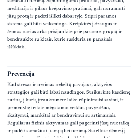
sumažinti nerimą. Sąmoningumo praktika, pavyzdžiui,
meditacija ir gilaus kvėpavimo pratimai, gali nuraminti
jūsų protą ir padėti išlikti dabartyje. Stipri paramos
sistema gali būti veiksminga. Kreipkitės į draugus ir
šeimos narius arba prisijunkite prie paramos grupių ir
bendraukite su kitais, kurie susiduria su panašiais
iššūkiais.
Prevencija
Kad stresas ir nerimas nekeltų pavojaus, aktyvios
strategijos gali būti labai naudingos. Susikurkite kasdienę
rutiną, į kurią įtrauktumėte laiko rūpinimuisi savimi, ir
pirmenybę teikite mėgstamai veiklai, pavyzdžiui,
skaitymui, mankštai ar bendravimui su artimaisiais.
Reguliarus fizinis aktyvumas gali pagerinti jūsų nuotaiką
ir padėti sumažinti įtampą bei nerimą. Sutelkite dėmesį į