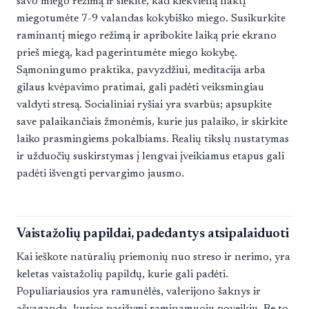
savo miego režimą ir siekite, kad kiekvieną naktį
miegotumėte 7-9 valandas kokybiško miego. Susikurkite
raminantį miego režimą ir apribokite laiką prie ekrano
prieš miegą, kad pagerintumėte miego kokybę.
Sąmoningumo praktika, pavyzdžiui, meditacija arba
gilaus kvėpavimo pratimai, gali padėti veiksmingiau
valdyti stresą. Socialiniai ryšiai yra svarbūs; apsupkite
save palaikančiais žmonėmis, kurie jus palaiko, ir skirkite
laiko prasmingiems pokalbiams. Realių tikslų nustatymas
ir užduočių suskirstymas į lengvai įveikiamus etapus gali
padėti išvengti pervargimo jausmo.
Vaistažolių papildai, padedantys atsipalaiduoti
Kai ieškote natūralių priemonių nuo streso ir nerimo, yra
keletas vaistažolių papildų, kurie gali padėti.
Populiariausios yra ramunėlės, valerijono šaknys ir