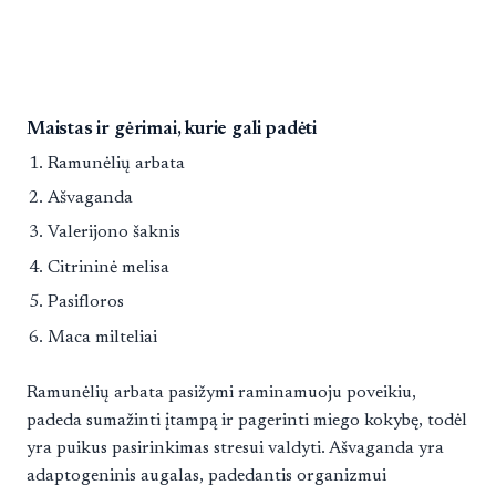
Maistas ir gėrimai, kurie gali padėti
Ramunėlių arbata
Ašvaganda
Valerijono šaknis
Citrininė melisa
Pasifloros
Maca milteliai
Ramunėlių arbata pasižymi raminamuoju poveikiu,
padeda sumažinti įtampą ir pagerinti miego kokybę, todėl
yra puikus pasirinkimas stresui valdyti. Ašvaganda yra
adaptogeninis augalas, padedantis organizmui