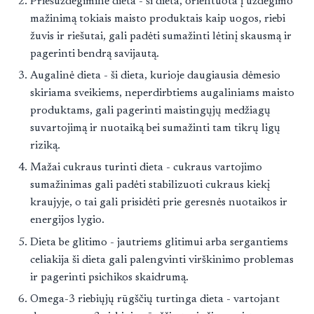
Priešuždegiminė dieta - ši dieta, orientuota į uždegimo
mažinimą tokiais maisto produktais kaip uogos, riebi
žuvis ir riešutai, gali padėti sumažinti lėtinį skausmą ir
pagerinti bendrą savijautą.
Augalinė dieta - ši dieta, kurioje daugiausia dėmesio
skiriama sveikiems, neperdirbtiems augaliniams maisto
produktams, gali pagerinti maistingųjų medžiagų
suvartojimą ir nuotaiką bei sumažinti tam tikrų ligų
riziką.
Mažai cukraus turinti dieta - cukraus vartojimo
sumažinimas gali padėti stabilizuoti cukraus kiekį
kraujyje, o tai gali prisidėti prie geresnės nuotaikos ir
energijos lygio.
Dieta be glitimo - jautriems glitimui arba sergantiems
celiakija ši dieta gali palengvinti virškinimo problemas
ir pagerinti psichikos skaidrumą.
Omega-3 riebiųjų rūgščių turtinga dieta - vartojant