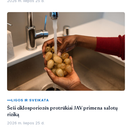
2026 m. liepos 25 d.
LIGOS IR SVEIKATA
Šeši ciklosporiozės protrūkiai JAV primena salotų
riziką
2026 m. liepos 25 d.