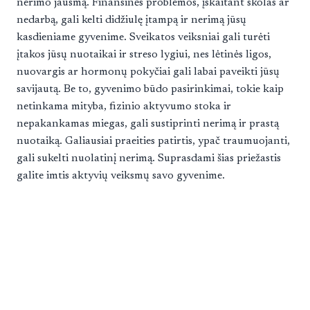
nerimo jausmą. Finansinės problemos, įskaitant skolas ar
nedarbą, gali kelti didžiulę įtampą ir nerimą jūsų
kasdieniame gyvenime. Sveikatos veiksniai gali turėti
įtakos jūsų nuotaikai ir streso lygiui, nes lėtinės ligos,
nuovargis ar hormonų pokyčiai gali labai paveikti jūsų
savijautą. Be to, gyvenimo būdo pasirinkimai, tokie kaip
netinkama mityba, fizinio aktyvumo stoka ir
nepakankamas miegas, gali sustiprinti nerimą ir prastą
nuotaiką. Galiausiai praeities patirtis, ypač traumuojanti,
gali sukelti nuolatinį nerimą. Suprasdami šias priežastis
galite imtis aktyvių veiksmų savo gyvenime.