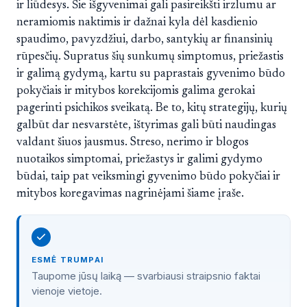
ir liūdesys. Šie išgyvenimai gali pasireikšti irzlumu ar
neramiomis naktimis ir dažnai kyla dėl kasdienio
spaudimo, pavyzdžiui, darbo, santykių ar finansinių
rūpesčių. Supratus šių sunkumų simptomus, priežastis
ir galimą gydymą, kartu su paprastais gyvenimo būdo
pokyčiais ir mitybos korekcijomis galima gerokai
pagerinti psichikos sveikatą. Be to, kitų strategijų, kurių
galbūt dar nesvarstėte, ištyrimas gali būti naudingas
valdant šiuos jausmus. Streso, nerimo ir blogos
nuotaikos simptomai, priežastys ir galimi gydymo
būdai, taip pat veiksmingi gyvenimo būdo pokyčiai ir
mitybos koregavimas nagrinėjami šiame įraše.
ESMĖ TRUMPAI
Taupome jūsų laiką — svarbiausi straipsnio faktai
vienoje vietoje.