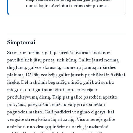
nuotaiką ir sušvelninti nerimo simptomus.
Simptomai
Stresas ir nerimas gali pasireikšti įvairiais būdais ir
paveikti tiek jūsų protą, tiek kūną. Galite jausti nerimą,
dirglumą, galvos skausmą, raumenų įtampą ar širdies
plakimą. Dėl šių reakcijų galite jaustis psichiškai ir fiziškai
išsekę. Dėl naktimis bėgančių minčių gali būti sunku
miegoti, o tai gali sumažinti koncentraciją ir
produktyvumą dieną. Taip pat galite pastebėti apetito
pokyčius, pavyzdžiui, mažiau valgyti arba ieškoti
paguodos maisto. Gali padidėti vengimo elgesys, kai
vengsite stresą keliančių situacijų. Visuomenėje galite
atsiriboti nuo draugų ir šeimos narių, jausdamiesi