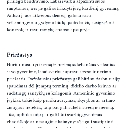
prislėgti bendravimo. Labai svarbu atpažinti šiuos
simptomus, nes jie gali sutrikdyti jūsų kasdienį gyvenimą.
Anksti į juos atkreipus dėmesį, galima rasti
veiksmingesnių gydymo būdų, padedančių susigrąžinti
kontrolę ir rasti ramybę chaoso apsuptyje.
Priežastys
Norint nustatyti stresą ir nerimą sukeliančius veiksnius
savo gyvenime, labai svarbu suprasti streso ir nerimo
priežastis. Dažniausios priežastys gali būti su darbu susijęs
spaudimas dėl įtemptų terminų, didelio darbo krūvio ar
sudėtingų santykių su kolegomis. Asmeninio gyvenimo
įvykiai, tokie kaip persikraustymas, skyrybos ar artimo
žmogaus netektis, taip pat gali sukelti stresą ir nerimą.
Jūsų aplinka taip pat gali būti svarbi; gyvenimas
chaotiškoje ar nesaugioje kaimynystėje gali sustiprinti