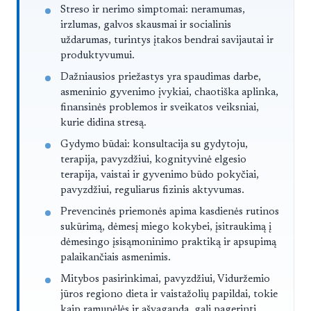
Straipsnis trumpai
Streso ir nerimo simptomai: neramumas,
irzlumas, galvos skausmai ir socialinis
uždarumas, turintys įtakos bendrai savijautai ir
produktyvumui.
Dažniausios priežastys yra spaudimas darbe,
asmeninio gyvenimo įvykiai, chaotiška aplinka,
finansinės problemos ir sveikatos veiksniai,
kurie didina stresą.
Gydymo būdai: konsultacija su gydytoju,
terapija, pavyzdžiui, kognityvinė elgesio
terapija, vaistai ir gyvenimo būdo pokyčiai,
pavyzdžiui, reguliarus fizinis aktyvumas.
Prevencinės priemonės apima kasdienės rutinos
sukūrimą, dėmesį miego kokybei, įsitraukimą į
dėmesingo įsisąmoninimo praktiką ir apsupimą
palaikančiais asmenimis.
Mitybos pasirinkimai, pavyzdžiui, Viduržemio
jūros regiono dieta ir vaistažolių papildai, tokie
kaip ramunėlės ir ašvaganda, gali pagerinti