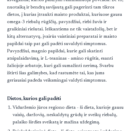
ašvaganda, kurios pasižymi raminamuoju poveikiu. Be to,
nuotaiką ir bendrą savijautą gali pagerinti tam tikros
dietos, į kurias įtraukti maisto produktai, kuriuose gausu
omega-3 riebalų rūgščių, pavyzdžiui, riebi žuvis ir
graikiniai riešutai. Ieškantiems ne tik vaistažolių, bet ir
kitų alternatyvų, įvairūs vaistiniai preparatai ir maisto
papildai taip pat gali padėti suvaldyti simptomus.
Pavyzdžiui, magnio papildai, kurie gali skatinti
atsipalaidavimą, ir L-teaninas - amino rūgštis, esanti
žaliojoje arbatoje, kuri gali sumažinti nerimą. Svarbu
ištirti šias galimybes, kad rastumėte tai, kas jums
geriausiai padeda veiksmingai valdyti simptomus.
Dietos, kurios gali padėti
Viduržemio jūros regiono dieta - ši dieta, kurioje gausu
vaisių, daržovių, neskaldytų grūdų ir sveikų riebalų,
palaiko širdies sveikatą ir mažina uždegimą.