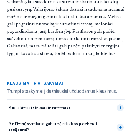
veiksmingiau susidoroti su stresu ir skatinantis bendrą
pusiausvyrą. Valerijono šaknis dažnai naudojama nerimui
mažinti ir miegui gerinti, kad naktį būtų ramiau. Melisa
gali pagerinti nuotaiką ir sumažinti stresą, maloniai
pagardindama jūsų kasdienybę. Pasifloros gali padėti
sušvelninti nerimo simptomus ir skatinti ramybės jausmą.
Galiausiai, maca milteliai gali padėti palaikyti energijos
lygį ir kovoti su stresu, todėl puikiai tinka į kokteilius.
KLAUSIMAI IR ATSAKYMAI
Trumpi atsakymai į dažniausiai užduodamus klausimus.
Dažnai užduodami klausimai
Kuo skiriasi stresas ir nerimas?
Ar fizinė sveikata gali turėti įtakos psichinei
savijautai?