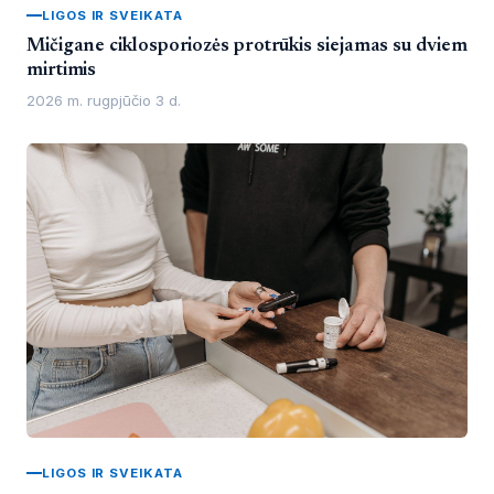
LIGOS IR SVEIKATA
Mičigane ciklosporiozės protrūkis siejamas su dviem
mirtimis
2026 m. rugpjūčio 3 d.
LIGOS IR SVEIKATA