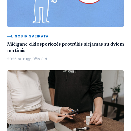
LIGOS IR SVEIKATA
Mičigane ciklosporiozės protrūkis siejamas su dviem
mirtimis
2026 m. rugpjūčio 3 d.