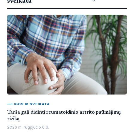
sveikata"
LIGOS IR SVEIKATA
Tarša gali didinti reumatoidinio artrito paūmėjimų
riziką
2026 m. rugpjūčio 6 d.