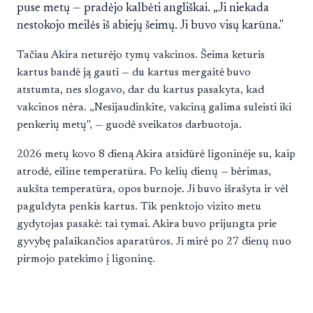
puse metų — pradėjo kalbėti angliškai. „Ji niekada
nestokojo meilės iš abiejų šeimų. Ji buvo visų karūna."
Tačiau Akira neturėjo tymų vakcinos. Šeima keturis
kartus bandė ją gauti — du kartus mergaitė buvo
atstumta, nes slogavo, dar du kartus pasakyta, kad
vakcinos nėra. „Nesijaudinkite, vakciną galima suleisti iki
penkerių metų", — guodė sveikatos darbuotoja.
2026 metų kovo 8 dieną Akira atsidūrė ligoninėje su, kaip
atrodė, eiline temperatūra. Po kelių dienų — bėrimas,
aukšta temperatūra, opos burnoje. Ji buvo išrašyta ir vėl
paguldyta penkis kartus. Tik penktojo vizito metu
gydytojas pasakė: tai tymai. Akira buvo prijungta prie
gyvybę palaikančios aparatūros. Ji mirė po 27 dienų nuo
pirmojo patekimo į ligoninę.