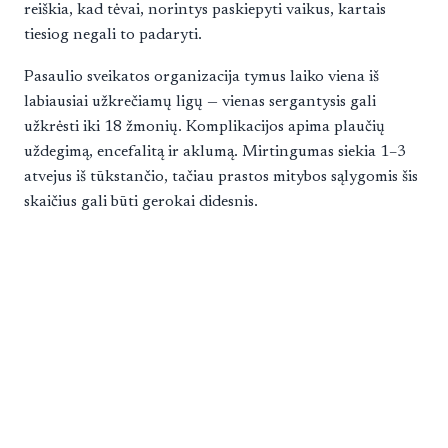
reiškia, kad tėvai, norintys paskiepyti vaikus, kartais
tiesiog negali to padaryti.
Pasaulio sveikatos organizacija tymus laiko viena iš
labiausiai užkrečiamų ligų — vienas sergantysis gali
užkrėsti iki 18 žmonių. Komplikacijos apima plaučių
uždegimą, encefalitą ir aklumą. Mirtingumas siekia 1–3
atvejus iš tūkstančio, tačiau prastos mitybos sąlygomis šis
skaičius gali būti gerokai didesnis.