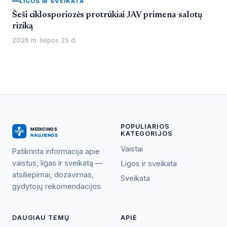
LIGOS IR SVEIKATA
Šeši ciklosporiozės protrūkiai JAV primena salotų
riziką
2026 m. liepos 25 d.
POPULIARIOS
KATEGORIJOS
Vaistai
Patikrinta informacija apie
vaistus, ligas ir sveikatą —
Ligos ir sveikata
atsiliepimai, dozavimas,
Sveikata
gydytojų rekomendacijos.
DAUGIAU TEMŲ
APIE