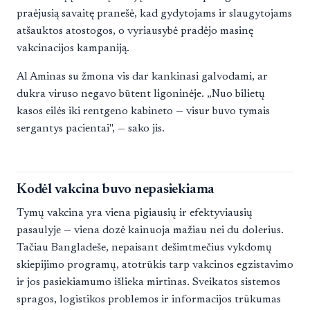
praėjusią savaitę pranešė, kad gydytojams ir slaugytojams
atšauktos atostogos, o vyriausybė pradėjo masinę
vakcinacijos kampaniją.
Al Aminas su žmona vis dar kankinasi galvodami, ar
dukra viruso negavo būtent ligoninėje. „Nuo bilietų
kasos eilės iki rentgeno kabineto — visur buvo tymais
sergantys pacientai", — sako jis.
Kodėl vakcina buvo nepasiekiama
Tymų vakcina yra viena pigiausių ir efektyviausių
pasaulyje — viena dozė kainuoja mažiau nei du dolerius.
Tačiau Bangladeše, nepaisant dešimtmečius vykdomų
skiepijimo programų, atotrūkis tarp vakcinos egzistavimo
ir jos pasiekiamumo išlieka mirtinas. Sveikatos sistemos
spragos, logistikos problemos ir informacijos trūkumas