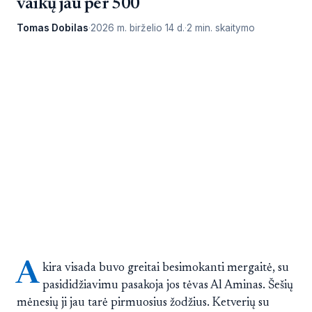
vaikų jau per 500
Tomas Dobilas
2026 m. birželio 14 d.
2 min. skaitymo
A
kira visada buvo greitai besimokanti mergaitė, su
pasididžiavimu pasakoja jos tėvas Al Aminas. Šešių
mėnesių ji jau tarė pirmuosius žodžius. Ketverių su