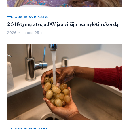
LIGOS IR SVEIKATA
2 318 tymų atvejų JAV jau viršijo pernykštį rekordą
2026 m. liepos 25 d.