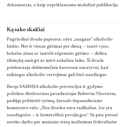
dokumentas, o kaip nepriklausoma mokslinė publikacija.
Ką sako skaičiai
Pagrindinė išvada paprasta: nėra „saugaus" alkoholio
kiekio. Net ir vienas gėrimas per dieną — taurė vyno,
bokalas alaus ar taurelė stipresnio gėrimo — didina
tikimybę susirgti ar mirti anksčiau laiko. Ši išvada
prieštarauja dešimtmečiais kartotam naratyvui, kad
saikingas alkoholio vartojimas gali būti naudingas.
Buvęs SAMHSA alkoholio prevencijos ir gydymo
politikos direktoriaus pavaduotojas Robertas Vincentas,
padėjęs prižiūrėti tyrimą, žurnale išspausdintame
komentare rašo: „Šios išvados nėra radikalios. Jos yra
nuodugnios — ir komerciškai pavojingos." Jis pats pernai
neteko darbo per masinius etatų mažinimus federalinėse