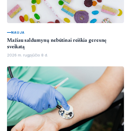
NAUJA
Mažiau saldumynų nebūtinai reiškia geresnę
sveikatą
2026 m. rugpjūčio 8 d.