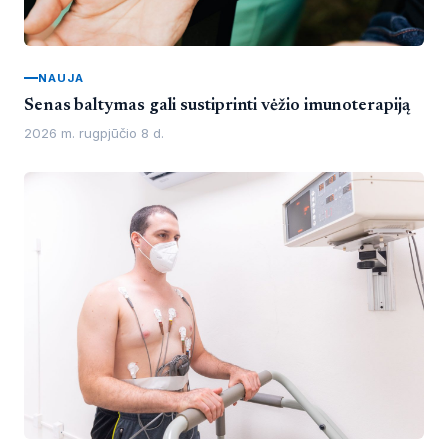
NAUJA
Senas baltymas gali sustiprinti vėžio imunoterapiją
2026 m. rugpjūčio 8 d.