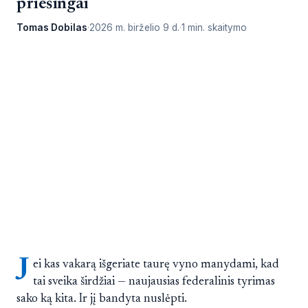
priešingai
Tomas Dobilas
2026 m. birželio 9 d.
1 min. skaitymo
J
ei kas vakarą išgeriate taurę vyno manydami, kad
tai sveika širdžiai — naujausias federalinis tyrimas
sako ką kita. Ir jį bandyta nuslėpti.