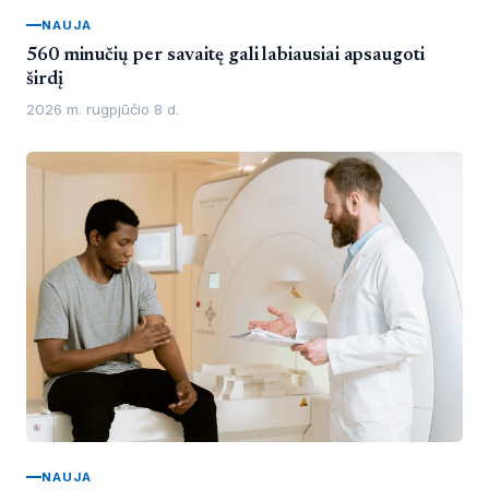
NAUJA
560 minučių per savaitę gali labiausiai apsaugoti
širdį
2026 m. rugpjūčio 8 d.
NAUJA