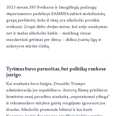
2023 metais JAV Sveikatos ir žmogiškųjų paslaugų
departamento padalinys SAMHSA subūrė mokslininkų
grupę peržiūrėti, koks iš tiesų yra alkoholio poveikis
sveikatai. Grupė dirbo dvejus metus, kol atėjo atsakymas:
net ir mažas alkoholio kiekis — maždaug vienas
standartinis gėrimas per dieną — didina įvairių ligų ir
ankstyvos mirties riziką.
Tyrimas buvo paruoštas, bet politikų rankose
įstrigo
Kai ataskaita buvo baigta, Donaldo Trumpo
administracija jos nepublikavo. Atstovų Rūmų priežiūros
komitetas sausį pavadino ataskaitą „nepataisomai ydinga"
ir rekomendavo mitybos gairių rengėjams ignoruoti jos
išvadas. Alkoholio pramonės lobistai ir kai kurie