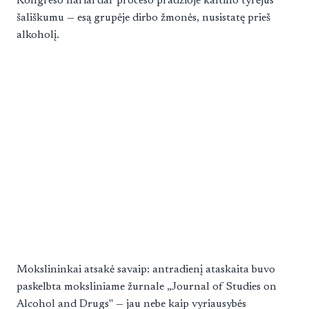
Kongreso nariai dar proceso pradžioje kaltino tyrėjus
šališkumu — esą grupėje dirbo žmonės, nusistatę prieš
alkoholį.
Mokslininkai atsakė savaip: antradienį ataskaita buvo
paskelbta moksliniame žurnale „Journal of Studies on
Alcohol and Drugs" — jau nebe kaip vyriausybės