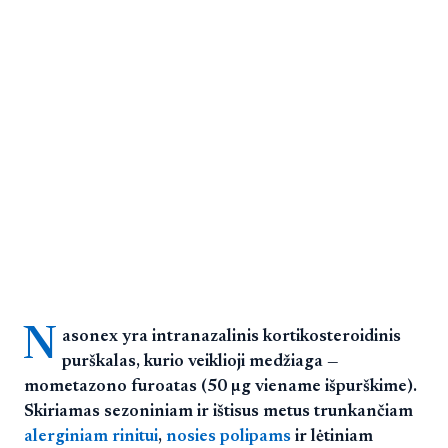
N
asonex yra intranazalinis kortikosteroidinis
purškalas, kurio veiklioji medžiaga —
mometazono furoatas (50 µg viename išpurškime).
Skiriamas sezoniniam ir ištisus metus trunkančiam
alerginiam rinitui
,
nosies polipams
ir lėtiniam