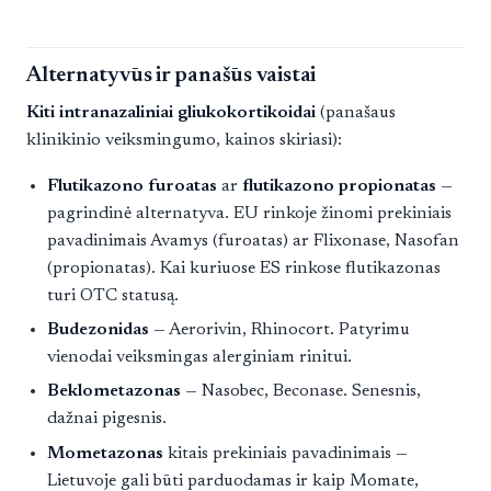
Alternatyvūs ir panašūs vaistai
Kiti intranazaliniai gliukokortikoidai
(panašaus
klinikinio veiksmingumo, kainos skiriasi):
Flutikazono furoatas
ar
flutikazono propionatas
—
pagrindinė alternatyva. EU rinkoje žinomi prekiniais
pavadinimais Avamys (furoatas) ar Flixonase, Nasofan
(propionatas). Kai kuriuose ES rinkose flutikazonas
turi OTC statusą.
Budezonidas
— Aerorivin, Rhinocort. Patyrimu
vienodai veiksmingas alerginiam rinitui.
Beklometazonas
— Nasobec, Beconase. Senesnis,
dažnai pigesnis.
Mometazonas
kitais prekiniais pavadinimais —
Lietuvoje gali būti parduodamas ir kaip Momate,