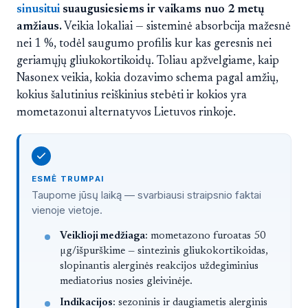
sinusitui
suaugusiesiems ir vaikams nuo 2 metų
amžiaus.
Veikia lokaliai — sisteminė absorbcija mažesnė
nei 1 %, todėl saugumo profilis kur kas geresnis nei
geriamųjų gliukokortikoidų. Toliau apžvelgiame, kaip
Nasonex veikia, kokia dozavimo schema pagal amžių,
kokius šalutinius reiškinius stebėti ir kokios yra
mometazonui alternatyvos Lietuvos rinkoje.
ESMĖ TRUMPAI
Taupome jūsų laiką — svarbiausi straipsnio faktai
vienoje vietoje.
Trumpai
Veiklioji medžiaga
: mometazono furoatas 50
µg/išpurškime — sintezinis gliukokortikoidas,
slopinantis alerginės reakcijos uždegiminius
mediatorius nosies gleivinėje.
Indikacijos
: sezoninis ir daugiametis alerginis