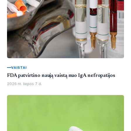
VAISTAI
FDA patvirtino naują vaistą nuo IgA nefropatijos
2026 m. liepos 7 d.