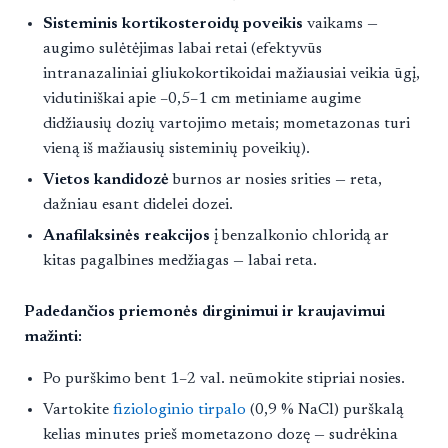
Sisteminis kortikosteroidų poveikis
vaikams —
augimo sulėtėjimas labai retai (efektyvūs
intranazaliniai gliukokortikoidai mažiausiai veikia ūgį,
vidutiniškai apie –0,5–1 cm metiniame augime
didžiausių dozių vartojimo metais; mometazonas turi
vieną iš mažiausių sisteminių poveikių).
Vietos kandidozė
burnos ar nosies srities — reta,
dažniau esant didelei dozei.
Anafilaksinės reakcijos
į benzalkonio chloridą ar
kitas pagalbines medžiagas — labai reta.
Padedančios priemonės dirginimui ir kraujavimui
mažinti:
Po purškimo bent 1–2 val. neūmokite stipriai nosies.
Vartokite
fiziologinio tirpalo
(0,9 % NaCl) purškalą
kelias minutes prieš mometazono dozę — sudrėkina