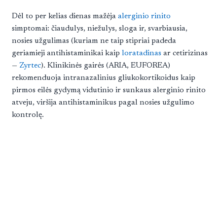
Dėl to per kelias dienas mažėja
alerginio rinito
simptomai: čiaudulys, niežulys, sloga ir, svarbiausia,
nosies užgulimas (kuriam ne taip stipriai padeda
geriamieji antihistaminikai kaip
loratadinas
ar cetirizinas
—
Zyrtec
). Klinikinės gairės (ARIA, EUFOREA)
rekomenduoja intranazalinius gliukokortikoidus kaip
pirmos eilės gydymą vidutinio ir sunkaus alerginio rinito
atveju, viršija antihistaminikus pagal nosies užgulimo
kontrolę.