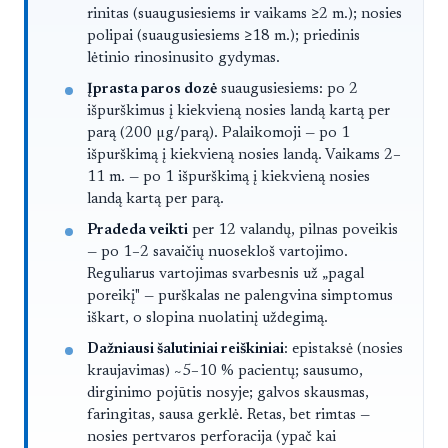
rinitas (suaugusiesiems ir vaikams ≥2 m.); nosies
polipai (suaugusiesiems ≥18 m.); priedinis
lėtinio rinosinusito gydymas.
Įprasta paros dozė
suaugusiesiems: po 2
išpurškimus į kiekvieną nosies landą kartą per
parą (200 µg/parą). Palaikomoji — po 1
išpurškimą į kiekvieną nosies landą. Vaikams 2–
11 m. — po 1 išpurškimą į kiekvieną nosies
landą kartą per parą.
Pradeda veikti
per 12 valandų, pilnas poveikis
— po 1–2 savaičių nuosekloš vartojimo.
Reguliarus vartojimas svarbesnis už „pagal
poreikį" — purškalas ne palengvina simptomus
iškart, o slopina nuolatinį uždegimą.
Dažniausi šalutiniai reiškiniai
: epistaksė (nosies
kraujavimas) ~5–10 % pacientų; sausumo,
dirginimo pojūtis nosyje; galvos skausmas,
faringitas, sausa gerklė. Retas, bet rimtas —
nosies pertvaros perforacija (ypač kai