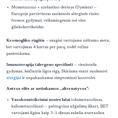
Mometazono + azelastino derinys (Dymista) —
Europoje patvirtintas sunkesnės alerginės rinito
formos gydymui; veiksmingesnis nei vien
gliukokortikoidas.
Kromogliko rūgštis
— saugiai vartojama nėštumo metu,
bet vartojimas 4 kartus per parą, todėl rečiau
pasirenkama.
Imunoterapija (alergeno specifinė)
— vienintelis
gydymas, keičiantis ligos eigą. Skiriama esant sunkesnei
alergijai
ir nepakankamai simptominei kontrolei.
Antros eilės ar netinkamos „alternatyvos":
Vazokonstrikciniai nosies lašai
(oksimetazolinas,
ksilometazolinas) — palengvina užgulimą iškart, BET
vartojami ilgiau kaip 3–5 dienas sukelia atatrankos