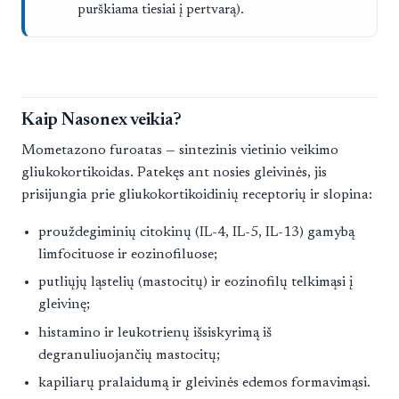
purškiama tiesiai į pertvarą).
Kaip Nasonex veikia?
Mometazono furoatas — sintezinis vietinio veikimo
gliukokortikoidas. Patekęs ant nosies gleivinės, jis
prisijungia prie gliukokortikoidinių receptorių ir slopina:
prouždegiminių citokinų (IL-4, IL-5, IL-13) gamybą
limfocituose ir eozinofiluose;
putliųjų ląstelių (mastocitų) ir eozinofilų telkimąsi į
gleivinę;
histamino ir leukotrienų išsiskyrimą iš
degranuliuojančių mastocitų;
kapiliarų pralaidumą ir gleivinės edemos formavimąsi.