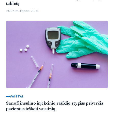
tabletę
2026 m. liepos 29 d.
VAISTAI
Sanofi insulino injekcinio rašiklio stygius priverčia
pacientus ieškoti vaistinių