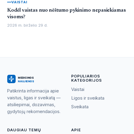
VAISTAI
Kodėl vaistas nuo nėštumo pykinimo nepasiekiamas
visoms?
2026 m. birželio 29 d.
POPULIARIOS
KATEGORIJOS
Vaistai
Patikrinta informacija apie
vaistus, ligas ir sveikatą —
Ligos ir sveikata
atsiliepimai, dozavimas,
Sveikata
gydytojų rekomendacijos.
DAUGIAU TEMŲ
APIE