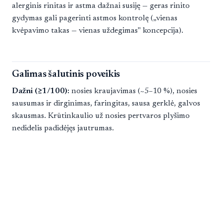
alerginis rinitas ir astma dažnai susiję — geras rinito
gydymas gali pagerinti astmos kontrolę („vienas
kvėpavimo takas — vienas uždegimas" koncepcija).
Galimas šalutinis poveikis
Dažni (≥1/100):
nosies kraujavimas (~5–10 %), nosies
sausumas ir dirginimas, faringitas, sausa gerklė, galvos
skausmas. Krūtinkaulio už nosies pertvaros plyšimo
nedidelis padidėjęs jautrumas.