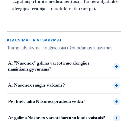
užgulimą (rhinitis medicamentosa). Tai nėra ilgalaikė
alergijos terapija — naudokite tik trumpai.
KLAUSIMAI IR ATSAKYMAI
Trumpi atsakymai į dažniausiai užduodamus klausimus.
Dažniausiai užduodami klausimai
Ar "Nasonex" galima vartoti nuo alergijos
naminiams gyvūnams?
Ar Nasonex saugus vaikams?
Per kiek laiko Nasonex pradeda veikti?
Ar galima Nasonex vartoti kartu su kitais vaistais?