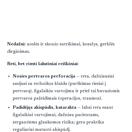
Nedažni:
uoslės ir skonio sutrikimai, kosulys, gerklės
dirginimas.
Reti, bet rimti šalutiniai reiškiniai:
Nosies pertvaros perforacija
— reta, dažniausiai
susijusi su technikos klaida (purškimas tiesiai į
pertvarą), ilgalaikiu vartojimu ir prieš tai buvusiomis
pertvaros pažeidimais (operacijos, traumos).
Padidėjęs akispūdis, katarakta
— labai reta esant
ilgalaikiui vartojimui, dažniau pacientams,
sergantiems glaukomos rizika; gera praktika
reguliariai matuoti akispūdį.