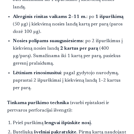
landą.
Alerginis rinitas vaikams 2–11 m.
: po
1 išpurškimą
(50 µg) į kiekvieną nosies landą kartą per parą (paros
dozė 100 µg).
Nosies polipams suaugusiesiems
: po 2 išpurškimus į
kiekvieną nosies landą
2 kartus per parą
(400
µg/parą). Sumažinama iki 1 kartą per parą, pasiekus
geresnį pralaidumą.
Lėtiniam rinosinusitui
: pagal gydytojo nurodymą,
paprastai 2 išpurškimai į kiekvieną landą 1–2 kartus
per parą.
Tinkama purškimo technika
(svarbi epistaksei ir
pertvaros perforacijai išvengti):
Prieš purškimą
lengvai išpūskite nosį
.
Buteliuką
švelniai pakratykite
. Pirmą kartą naudojant