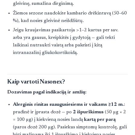
gleivinę, sumažina dirginimą.
Žiemos sezone naudokite kambario drėkintuvą (50–60
%), kad nosies gleivinė neišdžiūtų.
Jeigu kraujavimas pasikartoja >1–2 kartus per sav.
arba yra gausus, kreipkitės į gydytoją — gali tekti
laikinai nutraukti vaistą arba pakeisti į kitą
intranazalinį gliukokortikoidą.
Kaip vartoti Nasonex?
Dozavimas pagal indikaciją ir amžių:
Alerginis rinitas suaugusiesiems ir vaikams ≥12 m.
:
pradinė ir įprasta dozė — po
2 išpurškimus
(50 µg × 2
= 100 µg) į kiekvieną nosies landą
kartą per parą
(paros dozė 200 µg). Pasiekus simptomų kontrolę, gali
būti mažinama iki 1 išpurškimo į kiekvieną nosies