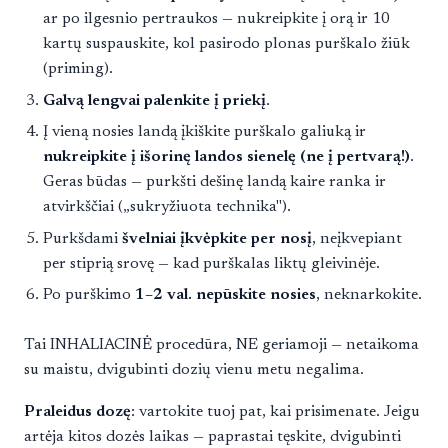
ar po ilgesnio pertraukos — nukreipkite į orą ir 10
kartų suspauskite, kol pasirodo plonas purškalo žiūk
(priming).
Galvą lengvai palenkite į priekį
.
Į vieną nosies landą įkiškite purškalo galiuką ir
nukreipkite į išorinę landos sienelę (ne į pertvarą!)
.
Geras būdas — purkšti dešinę landą kaire ranka ir
atvirkščiai („sukryžiuota technika").
Purkšdami
švelniai įkvėpkite per nosį
, neįkvepiant
per stiprią srovę — kad purškalas liktų gleivinėje.
Po purškimo
1–2 val. nepūskite nosies
, neknarkokite.
Tai INHALIACINĖ procedūra, NE geriamoji — netaikoma
su maistu, dvigubinti dozių vienu metu negalima.
Praleidus dozę
: vartokite tuoj pat, kai prisimenate. Jeigu
artėja kitos dozės laikas — paprastai tęskite, dvigubinti