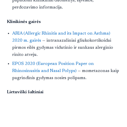
papildomi klinikiniai duomenys, sąveikos,
perdozavimo informacija.
Klinikinės gairės
ARIA (Allergic Rhinitis and its Impact on Asthma)
2020 m. gairės
— intranazaliniai gliukokortikoidai
pirmos eilės gydymas vidutinio ir sunkaus alerginio
rinito atveju.
EPOS 2020 (European Position Paper on
Rhinosinusitis and Nasal Polyps)
— mometazonas kaip
pagrindinis gydymas nosies polipams.
Lietuviški šaltiniai