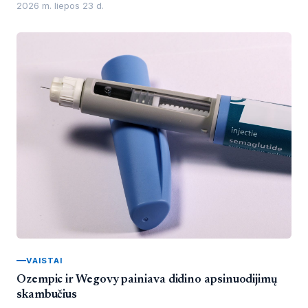
2026 m. liepos 23 d.
VAISTAI
Ozempic ir Wegovy painiava didino apsinuodijimų
skambučius