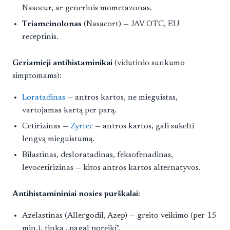
Nasocur, ar generinis mometazonas.
Triamcinolonas
(Nasacort) — JAV OTC, EU
receptinis.
Geriamieji antihistaminikai
(vidutinio sunkumo
simptomams):
Loratadinas
— antros kartos, ne mieguistas,
vartojamas kartą per parą.
Cetirizinas —
Zyrtec
— antros kartos, gali sukelti
lengvą mieguistumą.
Bilastinas, desloratadinas, feksofenadinas,
levocetirizinas — kitos antros kartos alternatyvos.
Antihistamininiai nosies purškalai
:
Azelastinas (Allergodil, Azep) — greito veikimo (per 15
min.), tinka „pagal poreikį".