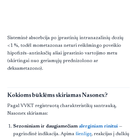
Sisteminė absorbcija po įprastinių intranazalinių dozių
<1 %, todėl mometazonas neturi reikšmingo poveikio
hipofizės–antinksčių ašiai įprastinio vartojimo metu
(skirtingai nuo geriamųjų prednizolono ar
deksametazono).
Kokioms būklėms skiriamas Nasonex?
Pagal VVKT registruotą charakteristikų santrauką,
Nasonex skiriamas:
Sezoniniam ir daugiamečiam
alerginiam rinitui
—
pagrindinė indikacija. Apima
šienligę
, reakcijas į dulkių