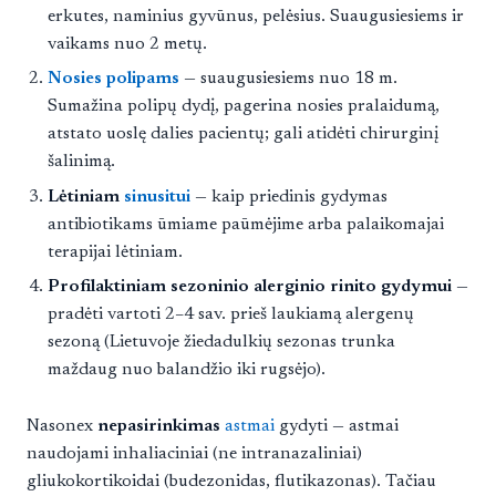
erkutes, naminius gyvūnus, pelėsius. Suaugusiesiems ir
vaikams nuo 2 metų.
Nosies polipams
— suaugusiesiems nuo 18 m.
Sumažina polipų dydį, pagerina nosies pralaidumą,
atstato uoslę dalies pacientų; gali atidėti chirurginį
šalinimą.
Lėtiniam
sinusitui
— kaip priedinis gydymas
antibiotikams ūmiame paūmėjime arba palaikomajai
terapijai lėtiniam.
Profilaktiniam sezoninio alerginio rinito gydymui
—
pradėti vartoti 2–4 sav. prieš laukiamą alergenų
sezoną (Lietuvoje žiedadulkių sezonas trunka
maždaug nuo balandžio iki rugsėjo).
Nasonex
nepasirinkimas
astmai
gydyti — astmai
naudojami inhaliaciniai (ne intranazaliniai)
gliukokortikoidai (budezonidas, flutikazonas). Tačiau