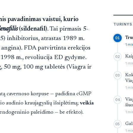
nis pavadinimas vaistui, kurio
TURINYS
denafilis
(sildenafil)
. Tai pirmasis 5-
) inhibitorius, atrastas 1989 m.
Tru
01
1 mi
s angina). FDA patvirtinta erekcijos
i 1998 m., revoliucija ED gydyme.
Kai
02
1 mi
, 50 mg, 100 mg tabletės (Viagra ir
Kok
03
Via
1 mi
ntą cavernoso korpuse — padidina cGMP
Via
04
io audinio kraujagyslių išsiplėtimą;
veikia
šiuo
endogeninio paleidimo — be efekto).
1 mi
Gal
05
1 mi