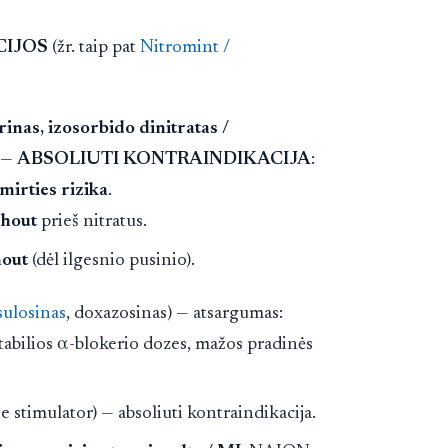
CIJOS
(žr. taip pat
Nitromint /
rinas, izosorbido dinitratas /
—
ABSOLIUTI KONTRAINDIKACIJA
:
mirties rizika
.
shout
prieš nitratus.
hout
(dėl ilgesnio pusinio).
sulosinas
, doxazosinas) — atsargumas:
stabilios α-blokerio dozes, mažos pradinės
e stimulator) — absoliuti kontraindikacija.