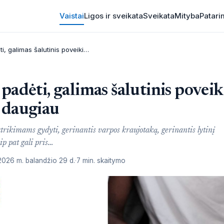
Vaistai
Ligos ir sveikata
Sveikata
Mityba
Patari
Viagra: kuo ji gali padėti, galimas šalutinis poveikis, kaip vartoti ir dar daugiau
 padėti, galimas šalutinis poveik
r daugiau
sutrikimams gydyti, gerinantis varpos kraujotaką, gerinantis lytinį
ip pat gali pris…
2026 m. balandžio 29 d.
7 min. skaitymo