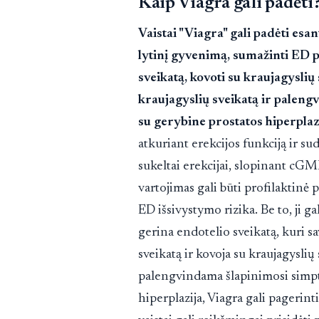
Kaip Viagra gali padėti
Vaistai "Viagra" gali padėti esa
lytinį gyvenimą, sumažinti ED p
sveikatą, kovoti su kraujagyslių 
kraujagyslių sveikatą ir palengv
su gerybine prostatos hiperplaz
atkuriant erekcijos funkciją ir su
sukeltai erekcijai, slopinant cG
vartojimas gali būti profilaktin
ED išsivystymo rizika. Be to, ji g
gerina endotelio sveikatą, kuri sa
sveikatą ir kovoja su kraujagyslių
palengvindama šlapinimosi simpt
hiperplazija, Viagra gali pagerin