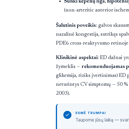
Sunki kepenų liga, hipotensij
(non-arteritic anterior isch
Šalutinis poveikis
: galvos skausm
nazalinė kongestija, sutrikęs spa
PDE6 cross-reaktyvumo retinoje 
Klinikinė aspektai
: ED dažnai y
žymeklis —
rekomenduojamas pi
glikemija, riziks įvertinimas) ED
neturintys CV simptomų — 50 % t
2003).
ESMĖ TRUMPAI
Taupome jūsų laiką — svarbi