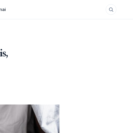
mai
is,