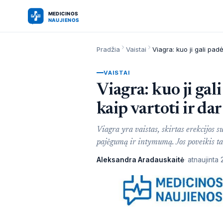
Pradžia
Vaistai
VAISTAI
Viagra: kuo ji gali
kaip vartoti ir da
Viagra yra vaistas, skirtas erekcijos 
pajėgumą ir intymumą. Jos poveikis ta
Aleksandra Aradauskaitė
atnaujinta