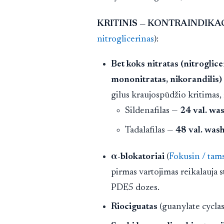
KRITINIS — KONTRAINDIKA
nitroglicerinas
):
Bet koks nitratas (nitroglice
mononitratas, nikorandilis)
gilus kraujospūdžio kritimas,
Sildenafilas —
24 val. wa
Tadalafilas —
48 val. was
α-blokatoriai
(
Fokusin / tam
pirmas vartojimas reikalauja 
PDE5 dozes.
Riociguatas
(guanylate cyclas