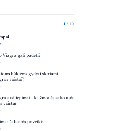
1
/ 10
mpai
n
p Viagra gali padėti?
n
ioms būklėms gydyti skiriami
gros vaistai?
n
gra atsiliepimai - ką žmonės sako apie
s vaistus
n
imas šalutinis poveikis
n