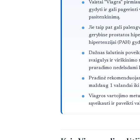
Trumpai
Vaistai "Viagra" pirmia
gydyti ir gali pagerinti
pasitenkinimą.
Jie taip pat gali paleng
gerybine prostatos hiper
hipertenzijai (PAH) gyd
Dažnas šalutinis poveik
svaigulys ir virškinimo
praradimo nedelsdami k
Pradinė rekomenduojam
maždaug 1 valandai iki 
Viagros vartojimo metu 
sąveikauti ir paveikti 