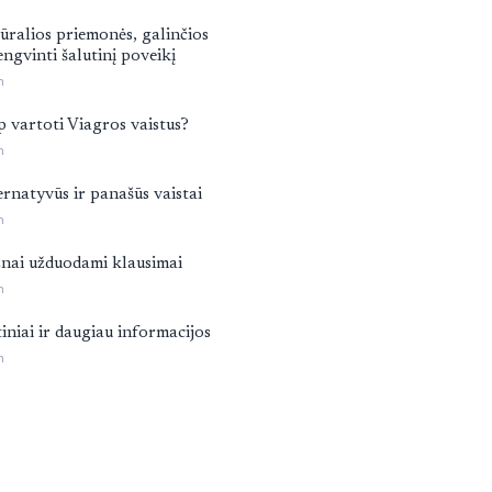
ūralios priemonės, galinčios
engvinti šalutinį poveikį
n
p vartoti Viagros vaistus?
n
ernatyvūs ir panašūs vaistai
n
nai užduodami klausimai
n
tiniai ir daugiau informacijos
n