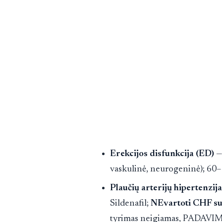
Erekcijos disfunkcija (ED)
— 
vaskulinė, neurogeninė); 60
Plaučių arterijų hipertenzij
Sildenafil;
NEvartoti CHF s
tyrimas neigiamas, PADAVIM