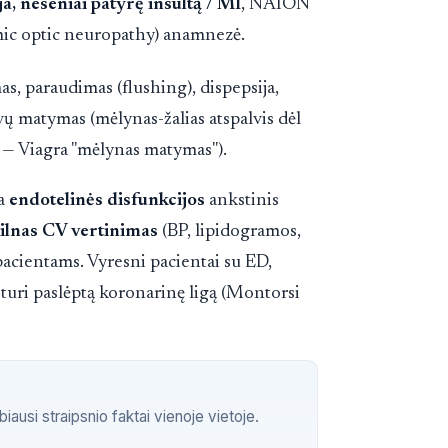
a, neseniai patyrę insultą / MI
, NAION
emic optic neuropathy) anamnezė.
as, paraudimas (flushing), dispepsija,
lvų matymas (mėlynas-žalias atspalvis dėl
— Viagra "mėlynas matymas").
ra
endotelinės disfunkcijos
ankstinis
lnas CV vertinimas
(BP, lipidogramos,
 pacientams. Vyresni pacientai su ED,
uri paslėptą koronarinę ligą (Montorsi
ausi straipsnio faktai vienoje vietoje.