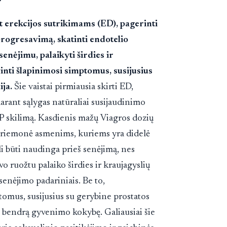
?
nt erekcijos sutrikimams (ED), pagerinti
rogresavimą, skatinti endotelio
senėjimu, palaikyti širdies ir
inti šlapinimosi simptomus, susijusius
ija.
Šie vaistai pirmiausia skirti ED,
darant sąlygas natūraliai susijaudinimo
MP skilimą. Kasdienis mažų Viagros dozių
ė priemonė asmenims, kuriems yra didelė
ali būti naudinga prieš senėjimą, nes
vo ruožtu palaiko širdies ir kraujagyslių
 senėjimo padariniais. Be to,
omus, susijusius su gerybine prostatos
ti bendrą gyvenimo kokybę. Galiausiai šie