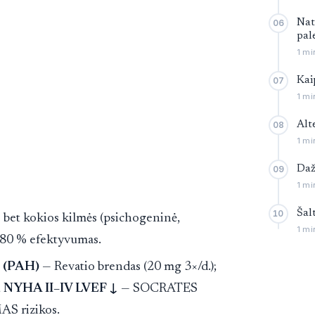
Nat
06
pal
1 mi
Kai
07
1 mi
Alt
08
1 mi
Daž
09
1 mi
Šal
10
bet kokios kilmės (psichogeninė,
1 mi
–80 % efektyvumas.
a (PAH)
— Revatio brendas (20 mg 3×/d.);
u NYHA II–IV LVEF ↓
— SOCRATES
AS rizikos.