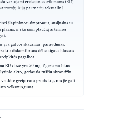
usia vartojami erekcijos sutrikimams (ED)
 vartotojų ir jų partnerių seksualinį
vinti šlapinimosi simptomus, susijusius su
plazija, ir skiriami plaučių arterinei
yti.
is yra galvos skausmas, paraudimas,
 trakto diskomfortas; dėl staigaus klausos
reipkitės pagalbos.
a ED dozė yra 50 mg, išgeriama likus
lytinio akto, geriausia tuščiu skrandžiu.
venkite greipfrutų produktų, nes jie gali
vaisto veiksmingumą.