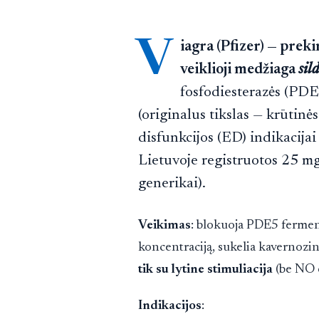
V
iagra (Pfizer) — preki
veiklioji medžiaga
sil
fosfodiesterazės (PDE5
(originalus tikslas — krūtinė
disfunkcijos (ED) indikacija
Lietuvoje registruotos 25 mg
generikai).
Veikimas
: blokuoja PDE5 ferme
koncentraciją, sukelia kavernozin
tik su lytine stimuliacija
(be NO 
Indikacijos
: