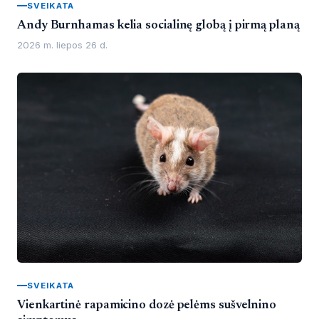
SVEIKATA
Andy Burnhamas kelia socialinę globą į pirmą planą
2026 m. liepos 26 d.
SVEIKATA
Vienkartinė rapamicino dozė pelėms sušvelnino