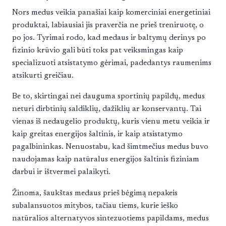
Nors medus veikia panašiai kaip komerciniai energetiniai
produktai, labiausiai jis praverčia ne prieš treniruotę, o
po jos. Tyrimai rodo, kad medaus ir baltymų derinys po
fizinio krūvio gali būti toks pat veiksmingas kaip
specializuoti atsistatymo gėrimai, padedantys raumenims
atsikurti greičiau.
Be to, skirtingai nei dauguma sportinių papildų, medus
neturi dirbtinių saldiklių, dažiklių ar konservantų. Tai
vienas iš nedaugelio produktų, kuris vienu metu veikia ir
kaip greitas energijos šaltinis, ir kaip atsistatymo
pagalbininkas. Nenuostabu, kad šimtmečius medus buvo
naudojamas kaip natūralus energijos šaltinis fiziniam
darbui ir ištvermei palaikyti.
Žinoma, šaukštas medaus prieš bėgimą nepakeis
subalansuotos mitybos, tačiau tiems, kurie ieško
natūralios alternatyvos sintezuotiems papildams, medus