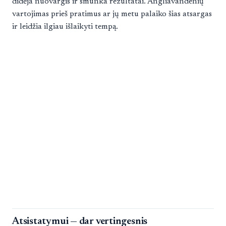
didėja nuovargis ir smunka rezultatai. Angliavandenių
vartojimas prieš pratimus ar jų metu palaiko šias atsargas
ir leidžia ilgiau išlaikyti tempą.
Atsistatymui — dar vertingesnis