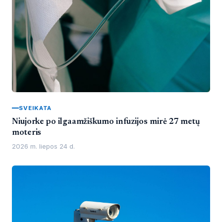
SVEIKATA
Niujorke po ilgaamžiškumo infuzijos mirė 27 metų
moteris
2026 m. liepos 24 d.