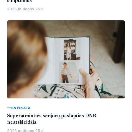
simptomus
2026 m. liepos 25 d.
SVEIKATA
Superatminties senjorų paslapties DNR
neatskleidžia
2026 m. liepos 25 d.