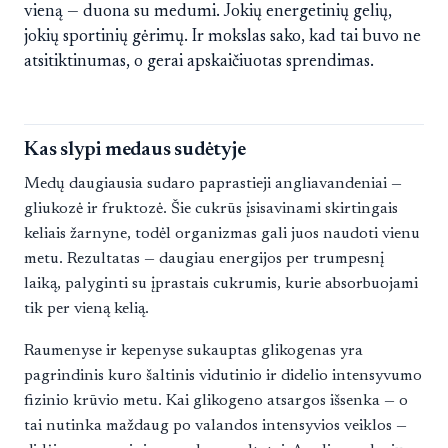
vieną — duona su medumi. Jokių energetinių gelių,
jokių sportinių gėrimų. Ir mokslas sako, kad tai buvo ne
atsitiktinumas, o gerai apskaičiuotas sprendimas.
Kas slypi medaus sudėtyje
Medų daugiausia sudaro paprastieji angliavandeniai —
gliukozė ir fruktozė. Šie cukrūs įsisavinami skirtingais
keliais žarnyne, todėl organizmas gali juos naudoti vienu
metu. Rezultatas — daugiau energijos per trumpesnį
laiką, palyginti su įprastais cukrumis, kurie absorbuojami
tik per vieną kelią.
Raumenyse ir kepenyse sukauptas glikogenas yra
pagrindinis kuro šaltinis vidutinio ir didelio intensyvumo
fizinio krūvio metu. Kai glikogeno atsargos išsenka — o
tai nutinka maždaug po valandos intensyvios veiklos —