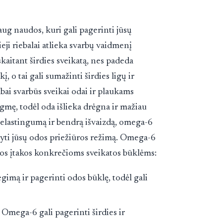
ug naudos, kuri gali pagerinti jūsų
eji riebalai atlieka svarbų vaidmenį
skaitant širdies sveikatą, nes padeda
, o tai gali sumažinti širdies ligų ir
 labai svarbūs sveikai odai ir plaukams
ėgmę, todėl oda išlieka drėgna ir mažiau
s elastingumą ir bendrą išvaizdą, omega-6
ldyti jūsų odos priežiūros režimą. Omega-6
amos įtakos konkrečioms sveikatos būklėms:
gimą ir pagerinti odos būklę, todėl gali
: Omega-6 gali pagerinti širdies ir