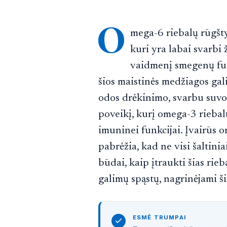
O
mega-6 riebalų rūgštys
kuri yra labai svarbi 
vaidmenį smegenų fun
šios maistinės medžiagos gali 
odos drėkinimo, svarbu suvok
poveikį, kurį omega-3 riebalų
imuninei funkcijai. Įvairūs
pabrėžia, kad ne visi šaltini
būdai, kaip įtraukti šias rieb
galimų spąstų, nagrinėjami 
ESMĖ TRUMPAI