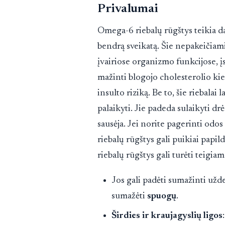
Privalumai
Omega-6 riebalų rūgštys teikia da
bendrą sveikatą. Šie nepakeičiami
įvairiose organizmo funkcijose, į
mažinti blogojo cholesterolio kiekį
insulto riziką. Be to, šie riebalai
palaikyti. Jie padeda sulaikyti dr
sausėja. Jei norite pagerinti odo
riebalų rūgštys gali puikiai papi
riebalų rūgštys gali turėti teigi
Jos gali padėti sumažinti užde
sumažėti
spuogų
.
Širdies ir kraujagyslių ligos