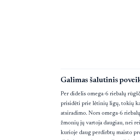
Galimas šalutinis povei
Per didelis omega-6 riebalų rūgšč
prisidėti prie lėtinių ligų, tokių ka
atsiradimo. Nors omega-6 riebalų 
žmonių jų vartoja daugiau, nei re
kurioje daug perdirbtų maisto pro