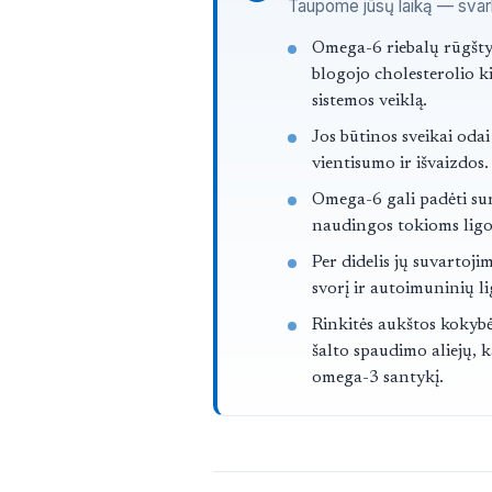
Taupome jūsų laiką — svarbi
Straipsnis trump
Omega-6 riebalų rūgštys
blogojo cholesterolio ki
sistemos veiklą.
Jos būtinos sveikai odai
vientisumo ir išvaizdos.
Omega-6 gali padėti sum
naudingos tokioms ligom
Per didelis jų suvartojim
svorį ir autoimuninių li
Rinkitės aukštos kokybės
šalto spaudimo aliejų, 
omega-3 santykį.