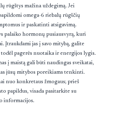
lų rūgštys mažina uždegimą. Jei
 papildomi omega-6 riebalų rūgščių
simptomus ir paskatinti atsigavimą.
ys palaiko hormonų pusiausvyrą, kuri
ai. Įtraukdami jas į savo mitybą, galite
todėl pagerės nuotaika ir energijos lygis.
s į maistą gali būti naudingas sveikatai,
mas jūsų mitybos poreikiams tenkinti.
mai nuo konkretaus žmogaus; prieš
to papildus, visada pasitarkite su
o informacijos.