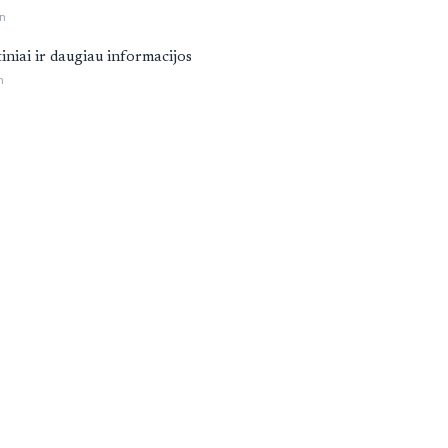
n
tiniai ir daugiau informacijos
n