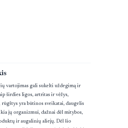
kis
ių vartojimas gali sukelti uždegimą ir
ip širdies ligos, artritas ir vėžys,
rūgštys yra būtinos sveikatai, daugelis
ikia jų organizmui, dažnai dėl mitybos,
duktų ir augalinių aliejų. Dėl šio