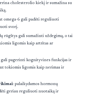
erina cholesterolio kiekį ir sumažina su
iką.
ant omega-6 gali padėti reguliuoti
uoti svorį.
alų rūgštys gali sumažinti uždegimą, o tai
iomis ligomis kaip artritas ar
gali pagerinti kognityvines funkcijas ir
gant tokiomis ligomis kaip nerimas ir
ikimai
: palaikydamos hormonų
ėti geriau reguliuoti nuotaiką ir