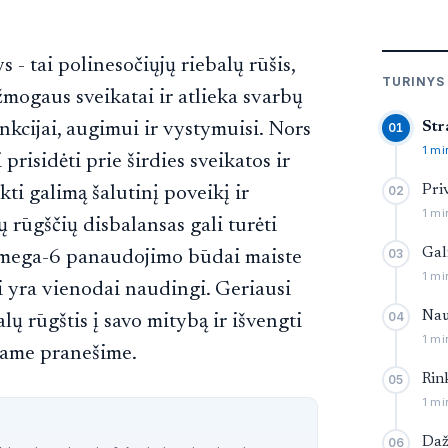
 - tai polinesočiųjų riebalų rūšis,
TURINYS
žmogaus sveikatai ir atlieka svarbų
kcijai, augimui ir vystymuisi. Nors
Str
01
1 mi
prisidėti prie širdies sveikatos ir
ti galimą šalutinį poveikį ir
Pri
02
1 mi
 rūgščių disbalansas gali turėti
Gal
 omega-6 panaudojimo būdai maiste
03
1 mi
ai yra vienodai naudingi. Geriausi
Nau
04
alų rūgštis į savo mitybą ir išvengti
1 mi
šiame pranešime.
Rin
05
1 mi
Daž
06