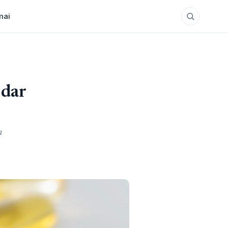
mai
 dar
a