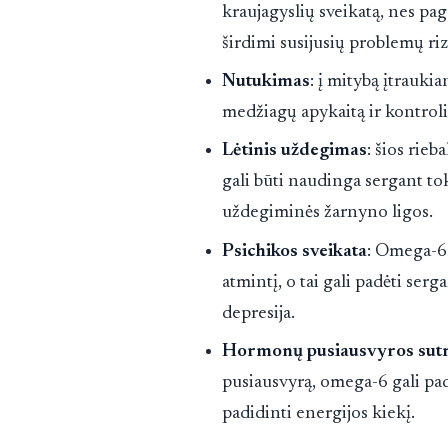
kraujagyslių sveikatą, nes pag
širdimi susijusių problemų riz
Nutukimas
: į mitybą įtrauki
medžiagų apykaitą ir kontroli
Lėtinis uždegimas
: šios rieb
gali būti naudinga sergant tok
uždegiminės žarnyno ligos.
Psichikos sveikata
: Omega-6 
atmintį, o tai gali padėti ser
depresija.
Hormonų pusiausvyros sutr
pusiausvyrą, omega-6 gali pad
padidinti energijos kiekį.