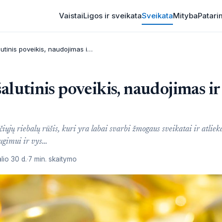
Vaistai
Ligos ir sveikata
Sveikata
Mityba
Patari
Omega 6: nauda, šalutinis poveikis, naudojimas ir dar daugiau
alutinis poveikis, naudojimas ir
iųjų riebalų rūšis, kuri yra labai svarbi žmogaus sveikatai ir atliek
ugimui ir vys…
lio 30 d.
7 min. skaitymo