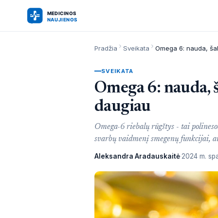
Pradžia
Sveikata
SVEIKATA
Omega 6: nauda, š
daugiau
Omega-6 riebalų rūgštys - tai polinesoč
svarbų vaidmenį smegenų funkcijai, a
Aleksandra Aradauskaitė
2024 m. spa