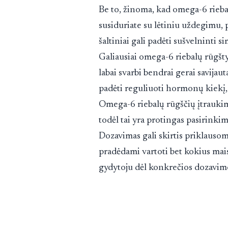
Be to, žinoma, kad omega-6 rieba
susiduriate su lėtiniu uždegimu,
šaltiniai gali padėti sušvelninti 
Galiausiai omega-6 riebalų rūgšt
labai svarbi bendrai gerai savijaut
padėti reguliuoti hormonų kiekį, 
Omega-6 riebalų rūgščių įtraukima
todėl tai yra protingas pasirinki
Dozavimas gali skirtis priklauso
pradėdami vartoti bet kokius mais
gydytoju dėl konkrečios dozavim