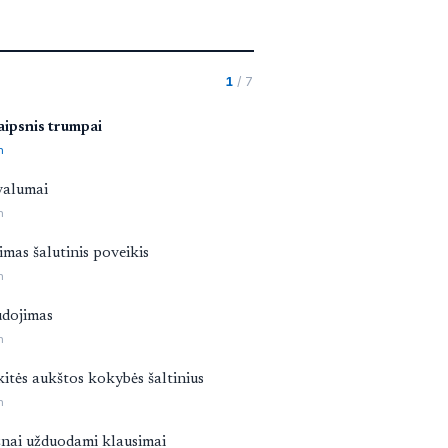
1
/ 7
aipsnis trumpai
n
valumai
n
imas šalutinis poveikis
n
dojimas
n
kitės aukštos kokybės šaltinius
n
nai užduodami klausimai