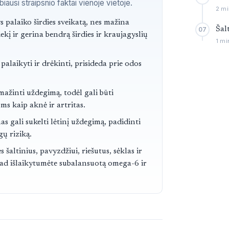
ausi straipsnio faktai vienoje vietoje.
2 mi
ai
 palaiko širdies sveikatą, nes mažina
Šal
07
ekį ir gerina bendrą širdies ir kraujagyslių
1 mi
 palaikyti ir drėkinti, prisideda prie odos
ažinti uždegimą, todėl gali būti
s kaip aknė ir artritas.
as gali sukelti lėtinį uždegimą, padidinti
gų riziką.
 šaltinius, pavyzdžiui, riešutus, sėklas ir
kad išlaikytumėte subalansuotą omega-6 ir