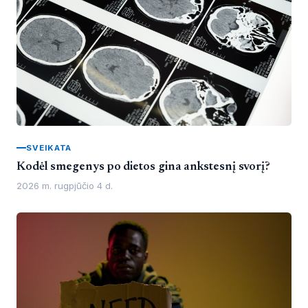
SVEIKATA
Kodėl smegenys po dietos gina ankstesnį svorį?
2026 m. rugpjūčio 4 d.