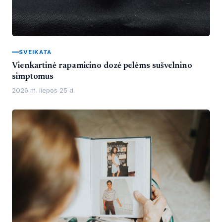
SVEIKATA
Vienkartinė rapamicino dozė pelėms sušvelnino
simptomus
2026 m. liepos 25 d.