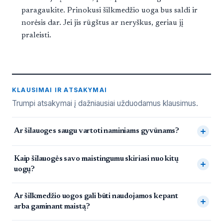
paragaukite. Prinokusi šilkmedžio uoga bus saldi ir
norėsis dar. Jei jis rūgštus ar neryškus, geriau jį
praleisti.
KLAUSIMAI IR ATSAKYMAI
Trumpi atsakymai į dažniausiai užduodamus klausimus.
Dažnai užduodami klausimai
Ar šilauoges saugu vartoti naminiams gyvūnams?
Kaip šilauogės savo maistingumu skiriasi nuo kitų
uogų?
Ar šilkmedžio uogos gali būti naudojamos kepant
arba gaminant maistą?