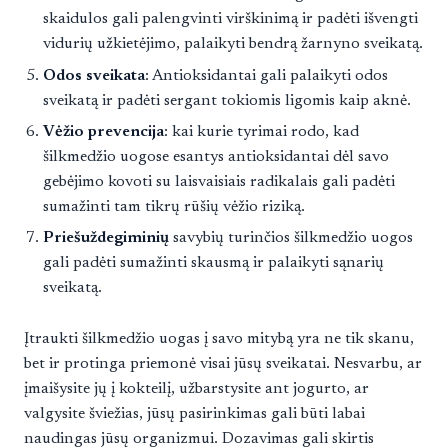
skaidulos gali palengvinti virškinimą ir padėti išvengti
vidurių užkietėjimo, palaikyti bendrą žarnyno sveikatą.
Odos sveikata
: Antioksidantai gali palaikyti odos
sveikatą ir padėti sergant tokiomis ligomis kaip aknė.
Vėžio prevencija
: kai kurie tyrimai rodo, kad
šilkmedžio uogose esantys antioksidantai dėl savo
gebėjimo kovoti su laisvaisiais radikalais gali padėti
sumažinti tam tikrų rūšių vėžio riziką.
Priešuždegiminių
savybių turinčios šilkmedžio uogos
gali padėti sumažinti skausmą ir palaikyti sąnarių
sveikatą.
Įtraukti šilkmedžio uogas į savo mitybą yra ne tik skanu,
bet ir protinga priemonė visai jūsų sveikatai. Nesvarbu, ar
įmaišysite jų į kokteilį, užbarstysite ant jogurto, ar
valgysite šviežias, jūsų pasirinkimas gali būti labai
naudingas jūsų organizmui. Dozavimas gali skirtis