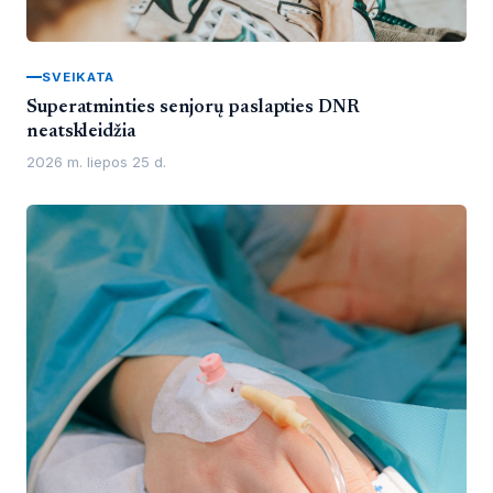
SVEIKATA
Superatminties senjorų paslapties DNR
neatskleidžia
2026 m. liepos 25 d.