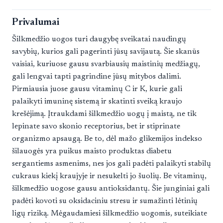
Privalumai
Šilkmedžio uogos turi daugybę sveikatai naudingų
savybių, kurios gali pagerinti jūsų savijautą. Šie skanūs
vaisiai, kuriuose gausu svarbiausių maistinių medžiagų,
gali lengvai tapti pagrindine jūsų mitybos dalimi.
Pirmiausia juose gausu vitaminų C ir K, kurie gali
palaikyti imuninę sistemą ir skatinti sveiką kraujo
krešėjimą. Įtraukdami šilkmedžio uogų į maistą, ne tik
lepinate savo skonio receptorius, bet ir stiprinate
organizmo apsaugą. Be to, dėl mažo glikemijos indekso
šilauogės yra puikus maisto produktas diabetu
sergantiems asmenims, nes jos gali padėti palaikyti stabilų
cukraus kiekį kraujyje ir nesukelti jo šuolių. Be vitaminų,
šilkmedžio uogose gausu antioksidantų. Šie junginiai gali
padėti kovoti su oksidaciniu stresu ir sumažinti lėtinių
ligų riziką. Mėgaudamiesi šilkmedžio uogomis, suteikiate