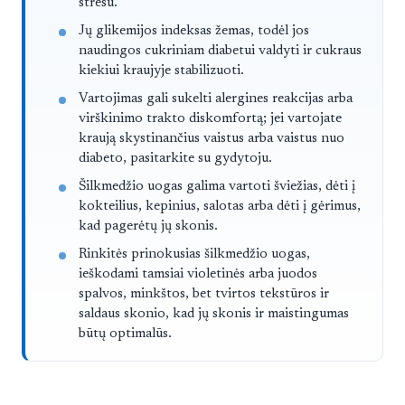
stresu.
Jų glikemijos indeksas žemas, todėl jos
naudingos cukriniam diabetui valdyti ir cukraus
kiekiui kraujyje stabilizuoti.
Vartojimas gali sukelti alergines reakcijas arba
virškinimo trakto diskomfortą; jei vartojate
kraują skystinančius vaistus arba vaistus nuo
diabeto, pasitarkite su gydytoju.
Šilkmedžio uogas galima vartoti šviežias, dėti į
kokteilius, kepinius, salotas arba dėti į gėrimus,
kad pagerėtų jų skonis.
Rinkitės prinokusias šilkmedžio uogas,
ieškodami tamsiai violetinės arba juodos
spalvos, minkštos, bet tvirtos tekstūros ir
saldaus skonio, kad jų skonis ir maistingumas
būtų optimalūs.