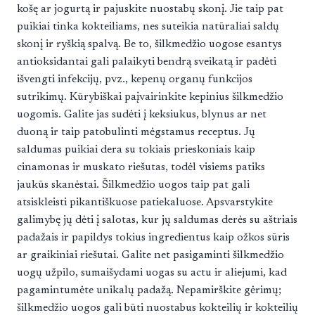
košę ar jogurtą ir pajuskite nuostabų skonį. Jie taip pat
puikiai tinka kokteiliams, nes suteikia natūraliai saldų
skonį ir ryškią spalvą. Be to, šilkmedžio uogose esantys
antioksidantai gali palaikyti bendrą sveikatą ir padėti
išvengti infekcijų, pvz., kepenų organų funkcijos
sutrikimų. Kūrybiškai paįvairinkite kepinius šilkmedžio
uogomis. Galite jas sudėti į keksiukus, blynus ar net
duoną ir taip patobulinti mėgstamus receptus. Jų
saldumas puikiai dera su tokiais prieskoniais kaip
cinamonas ir muskato riešutas, todėl visiems patiks
jaukūs skanėstai. Šilkmedžio uogos taip pat gali
atsiskleisti pikantiškuose patiekaluose. Apsvarstykite
galimybę jų dėti į salotas, kur jų saldumas derės su aštriais
padažais ir papildys tokius ingredientus kaip ožkos sūris
ar graikiniai riešutai. Galite net pasigaminti šilkmedžio
uogų užpilo, sumaišydami uogas su actu ir aliejumi, kad
pagamintumėte unikalų padažą. Nepamirškite gėrimų;
šilkmedžio uogos gali būti nuostabus kokteilių ir kokteilių