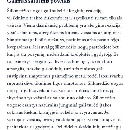
Galimas šalutinis poveikis
Šilkmedžio uogos gali sukelti alerginių reakcijų,
virškinimo trakto diskomfortą ir sąveikauti su tam tikrais
vaistais. Viena dažniausių problemų yra alerginė reakcija,
ypač asmenims, alergiškiems kitiems vaisiams ar uogoms.
Simptomai gali būti niežulys, patinimas arba pasunkėjęs
kvėpavimas. Jei suvalgę šilkmedžio uogų pastebėjote bet
kurį iš šių požymių, nedelsdami kreipkitės į gydytoją. Be
to, asmenys, sergantys divertikuline liga, turėtų būti
atsargūs, nes daug skaidulų turintis maistas gali
sustiprinti simptomus paūmėjimo metu, todėl labai svarbu
suprasti divertikulinės ligos simptomus. Šilkmedžio uogos
taip pat gali sąveikauti su vaistais, tokiais kaip kraują
skystinantys vaistai ar vaistai nuo diabeto. Šilkmedžio
uogose esantys natūralūs junginiai gali turėti įtakos
cukraus kiekiui kraujyje ir sukelti jo svyravimus. Jei
vartojate vaistus, prieš įtraukdami jų į savo racioną visada
pasitarkite su gydytoju. Dėl didelio skaidulinių medžiagų