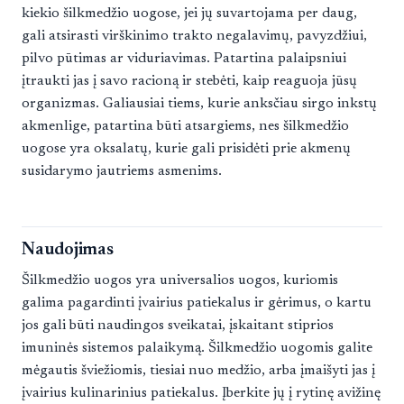
kiekio šilkmedžio uogose, jei jų suvartojama per daug,
gali atsirasti virškinimo trakto negalavimų, pavyzdžiui,
pilvo pūtimas ar viduriavimas. Patartina palaipsniui
įtraukti jas į savo racioną ir stebėti, kaip reaguoja jūsų
organizmas. Galiausiai tiems, kurie anksčiau sirgo inkstų
akmenlige, patartina būti atsargiems, nes šilkmedžio
uogose yra oksalatų, kurie gali prisidėti prie akmenų
susidarymo jautriems asmenims.
Naudojimas
Šilkmedžio uogos yra universalios uogos, kuriomis
galima pagardinti įvairius patiekalus ir gėrimus, o kartu
jos gali būti naudingos sveikatai, įskaitant stiprios
imuninės sistemos palaikymą. Šilkmedžio uogomis galite
mėgautis šviežiomis, tiesiai nuo medžio, arba įmaišyti jas į
įvairius kulinarinius patiekalus. Įberkite jų į rytinę avižinę