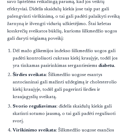
savo ląstelėms reikalingą paramą, kad jos veiktų
efektyviai. Didelis skaidulų kiekis jose taip pat gali
palengvinti virškinimą, o tai gali padėti palaikyti sveiką
žarnyną ir išvengti vidurių užkietėjimo. Štai keletas
konkrečių sveikatos būklių, kurioms šilkmedžio uogos
gali daryti teigiamą poveikį:
Dėl mažo glikemijos indekso šilkmedžio uogos gali
padėti kontroliuoti cukraus kiekį kraujyje, todėl jos
yra tinkamas pasirinkimas sergantiesiems
diabetu
.
Širdies sveikata
: Šilkmedžio uogose esantys
antocianinai gali mažinti uždegimą ir cholesterolio
kiekį kraujyje, todėl gali pagerinti širdies ir
kraujagyslių sveikatą.
Svorio reguliavimas
: didelis skaidulų kiekis gali
skatinti sotumo jausmą, o tai gali padėti reguliuoti
svorį.
Virškinimo sveikata
: Šilkmedžio uogose esančios