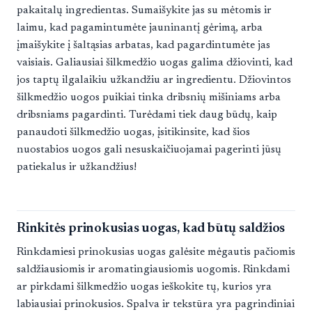
pakaitalų ingredientas. Sumaišykite jas su mėtomis ir
laimu, kad pagamintumėte jauninantį gėrimą, arba
įmaišykite į šaltąsias arbatas, kad pagardintumėte jas
vaisiais. Galiausiai šilkmedžio uogas galima džiovinti, kad
jos taptų ilgalaikiu užkandžiu ar ingredientu. Džiovintos
šilkmedžio uogos puikiai tinka dribsnių mišiniams arba
dribsniams pagardinti. Turėdami tiek daug būdų, kaip
panaudoti šilkmedžio uogas, įsitikinsite, kad šios
nuostabios uogos gali nesuskaičiuojamai pagerinti jūsų
patiekalus ir užkandžius!
Rinkitės prinokusias uogas, kad būtų saldžios
Rinkdamiesi prinokusias uogas galėsite mėgautis pačiomis
saldžiausiomis ir aromatingiausiomis uogomis. Rinkdami
ar pirkdami šilkmedžio uogas ieškokite tų, kurios yra
labiausiai prinokusios. Spalva ir tekstūra yra pagrindiniai