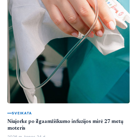
SVEIKATA
Niujorke po ilgaamžiškumo infuzijos mirė 27 metų
moteris
2026 m. liepos 24 d.