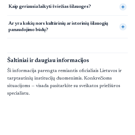
Kaip geriausia laikyti šviežias šilauoges?
Ar yra kokių nors kultūrinių ar istorinių šilauogių
panaudojimo būdų?
Šaltiniai ir daugiau informacijos
Ši informacija parengta remiantis oficialiais Lietuvos ir
tarptautinių institucijų duomenimis. Konkrečioms
situacijoms — visada pasitarkite su sveikatos priežiūros
specialistu.