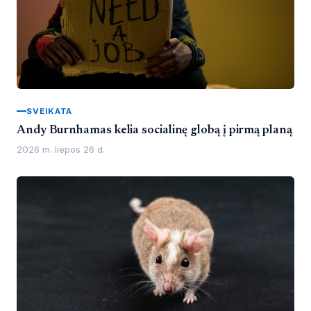
SVEIKATA
Andy Burnhamas kelia socialinę globą į pirmą planą
2026 m. liepos 26 d.