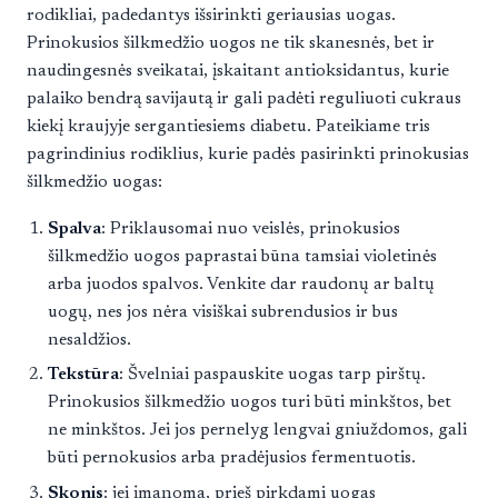
rodikliai, padedantys išsirinkti geriausias uogas.
Prinokusios šilkmedžio uogos ne tik skanesnės, bet ir
naudingesnės sveikatai, įskaitant antioksidantus, kurie
palaiko bendrą savijautą ir gali padėti reguliuoti cukraus
kiekį kraujyje sergantiesiems diabetu. Pateikiame tris
pagrindinius rodiklius, kurie padės pasirinkti prinokusias
šilkmedžio uogas:
Spalva
: Priklausomai nuo veislės, prinokusios
šilkmedžio uogos paprastai būna tamsiai violetinės
arba juodos spalvos. Venkite dar raudonų ar baltų
uogų, nes jos nėra visiškai subrendusios ir bus
nesaldžios.
Tekstūra
: Švelniai paspauskite uogas tarp pirštų.
Prinokusios šilkmedžio uogos turi būti minkštos, bet
ne minkštos. Jei jos pernelyg lengvai gniuždomos, gali
būti pernokusios arba pradėjusios fermentuotis.
Skonis
: jei įmanoma, prieš pirkdami uogas