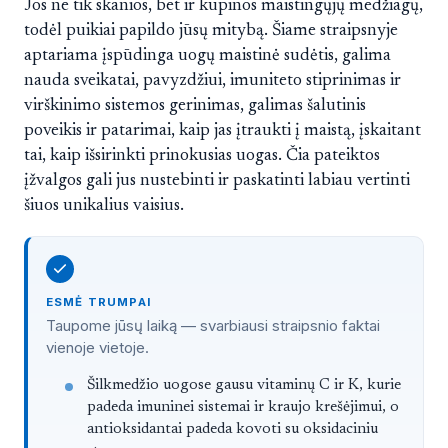
Jos ne tik skanios, bet ir kupinos maistingųjų medžiagų,
todėl puikiai papildo jūsų mitybą. Šiame straipsnyje
aptariama įspūdinga uogų maistinė sudėtis, galima
nauda sveikatai, pavyzdžiui, imuniteto stiprinimas ir
virškinimo sistemos gerinimas, galimas šalutinis
poveikis ir patarimai, kaip jas įtraukti į maistą, įskaitant
tai, kaip išsirinkti prinokusias uogas. Čia pateiktos
įžvalgos gali jus nustebinti ir paskatinti labiau vertinti
šiuos unikalius vaisius.
ESMĖ TRUMPAI
Taupome jūsų laiką — svarbiausi straipsnio faktai
vienoje vietoje.
Straipsnis trumpai
Šilkmedžio uogose gausu vitaminų C ir K, kurie
padeda imuninei sistemai ir kraujo krešėjimui, o
antioksidantai padeda kovoti su oksidaciniu