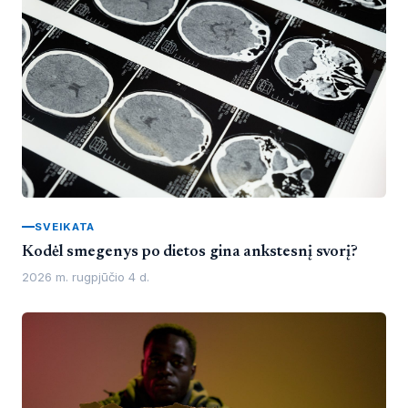
SVEIKATA
Kodėl smegenys po dietos gina ankstesnį svorį?
2026 m. rugpjūčio 4 d.