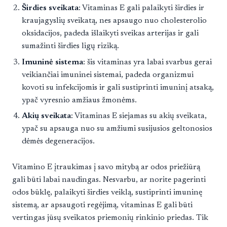
Širdies sveikata
: Vitaminas E gali palaikyti širdies ir
kraujagyslių sveikatą, nes apsaugo nuo cholesterolio
oksidacijos, padeda išlaikyti sveikas arterijas ir gali
sumažinti širdies ligų riziką.
Imuninė sistema
: šis vitaminas yra labai svarbus gerai
veikiančiai imuninei sistemai, padeda organizmui
kovoti su infekcijomis ir gali sustiprinti imuninį atsaką,
ypač vyresnio amžiaus žmonėms.
Akių sveikata
: Vitaminas E siejamas su akių sveikata,
ypač su apsauga nuo su amžiumi susijusios geltonosios
dėmės degeneracijos.
Vitamino E įtraukimas į savo mitybą ar odos priežiūrą
gali būti labai naudingas. Nesvarbu, ar norite pagerinti
odos būklę, palaikyti širdies veiklą, sustiprinti imuninę
sistemą, ar apsaugoti regėjimą, vitaminas E gali būti
vertingas jūsų sveikatos priemonių rinkinio priedas. Tik