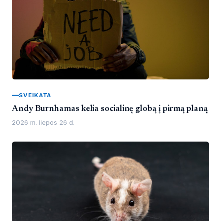
SVEIKATA
Andy Burnhamas kelia socialinę globą į pirmą planą
2026 m. liepos 26 d.