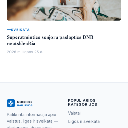
SVEIKATA
Superatminties senjorų paslapties DNR
neatskleidžia
2026 m. liepos 25 d.
POPULIARIOS
KATEGORIJOS
Vaistai
Patikrinta informacija apie
vaistus, ligas ir sveikatą —
Ligos ir sveikata
atsiliepimai, dozavimas,