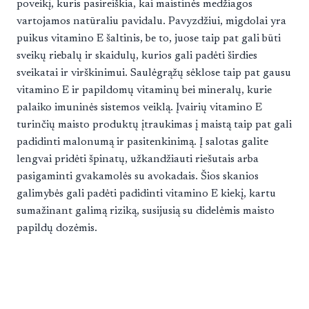
poveikį, kuris pasireiškia, kai maistinės medžiagos
vartojamos natūraliu pavidalu. Pavyzdžiui, migdolai yra
puikus vitamino E šaltinis, be to, juose taip pat gali būti
sveikų riebalų ir skaidulų, kurios gali padėti širdies
sveikatai ir virškinimui. Saulėgrąžų sėklose taip pat gausu
vitamino E ir papildomų vitaminų bei mineralų, kurie
palaiko imuninės sistemos veiklą. Įvairių vitamino E
turinčių maisto produktų įtraukimas į maistą taip pat gali
padidinti malonumą ir pasitenkinimą. Į salotas galite
lengvai pridėti špinatų, užkandžiauti riešutais arba
pasigaminti gvakamolės su avokadais. Šios skanios
galimybės gali padėti padidinti vitamino E kiekį, kartu
sumažinant galimą riziką, susijusią su didelėmis maisto
papildų dozėmis.