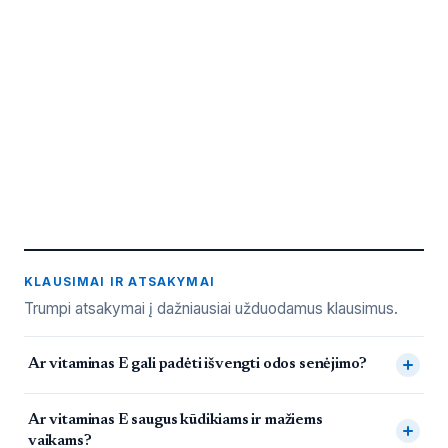
KLAUSIMAI IR ATSAKYMAI
Trumpi atsakymai į dažniausiai užduodamus klausimus.
Dažnai užduodami klausimai
Ar vitaminas E gali padėti išvengti odos senėjimo?
Ar vitaminas E saugus kūdikiams ir mažiems
vaikams?