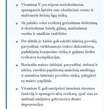
Straipsnis trumpai
Vitaminas E yra stiprus antioksidantas,
apsaugantis ląsteles nuo oksidacinio streso ir
mažinantis lėtinių ligų riziką.
Jis palaiko odos sveikatą gerindamas drėkinimą
ir skatindamas žaizdų gijimą, mažindamas
randus ir smulkias raukšleles.
Per didelis jo kiekis gali sukelti šalutinį poveikį,
pavyzdžiui, virškinamojo trakto diskomfortą,
padidėjusią kraujavimo riziką ir galimas širdies
sveikatos komplikacijas.
Natūralūs maisto šaltiniai, pavyzdžiui, riešutai ir
sėklos, suteikia papildomų maistinių medžiagų
ir sumažina šalutinio poveikio riziką, palyginti
su maisto papildais.
Vitaminas E gali sustiprinti imuninės sistemos
funkciją ir apsaugoti akių sveikatą, ypač nuo su
amžiumi susijusios geltonosios dėmės
degeneracijos.