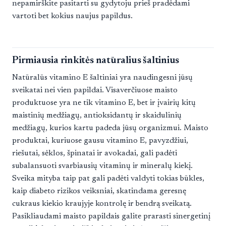
nepamirškite pasitarti su gydytoju prieš pradėdami
vartoti bet kokius naujus papildus.
Pirmiausia rinkitės natūralius šaltinius
Natūralūs vitamino E šaltiniai yra naudingesni jūsų
sveikatai nei vien papildai. Visaverčiuose maisto
produktuose yra ne tik vitamino E, bet ir įvairių kitų
maistinių medžiagų, antioksidantų ir skaidulinių
medžiagų, kurios kartu padeda jūsų organizmui. Maisto
produktai, kuriuose gausu vitamino E, pavyzdžiui,
riešutai, sėklos, špinatai ir avokadai, gali padėti
subalansuoti svarbiausių vitaminų ir mineralų kiekį.
Sveika mityba taip pat gali padėti valdyti tokias būkles,
kaip diabeto rizikos veiksniai, skatindama geresnę
cukraus kiekio kraujyje kontrolę ir bendrą sveikatą.
Pasikliaudami maisto papildais galite prarasti sinergetinį