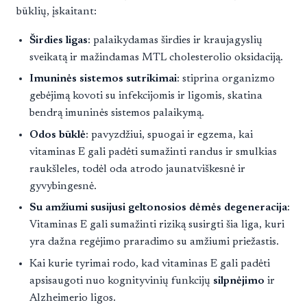
būklių, įskaitant:
Širdies ligas
: palaikydamas širdies ir kraujagyslių
sveikatą ir mažindamas MTL cholesterolio oksidaciją.
Imuninės sistemos sutrikimai
: stiprina organizmo
gebėjimą kovoti su infekcijomis ir ligomis, skatina
bendrą imuninės sistemos palaikymą.
Odos būklė
: pavyzdžiui, spuogai ir egzema, kai
vitaminas E gali padėti sumažinti randus ir smulkias
raukšleles, todėl oda atrodo jaunatviškesnė ir
gyvybingesnė.
Su amžiumi susijusi geltonosios dėmės degeneracija
:
Vitaminas E gali sumažinti riziką susirgti šia liga, kuri
yra dažna regėjimo praradimo su amžiumi priežastis.
Kai kurie tyrimai rodo, kad vitaminas E gali padėti
apsisaugoti nuo kognityvinių funkcijų
silpnėjimo
ir
Alzheimerio ligos.