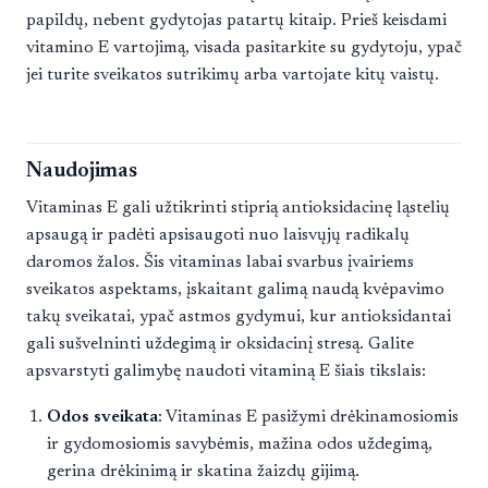
papildų, nebent gydytojas patartų kitaip. Prieš keisdami
vitamino E vartojimą, visada pasitarkite su gydytoju, ypač
jei turite sveikatos sutrikimų arba vartojate kitų vaistų.
Naudojimas
Vitaminas E gali užtikrinti stiprią antioksidacinę ląstelių
apsaugą ir padėti apsisaugoti nuo laisvųjų radikalų
daromos žalos. Šis vitaminas labai svarbus įvairiems
sveikatos aspektams, įskaitant galimą naudą kvėpavimo
takų sveikatai, ypač astmos gydymui, kur antioksidantai
gali sušvelninti uždegimą ir oksidacinį stresą. Galite
apsvarstyti galimybę naudoti vitaminą E šiais tikslais:
Odos sveikata
: Vitaminas E pasižymi drėkinamosiomis
ir gydomosiomis savybėmis, mažina odos uždegimą,
gerina drėkinimą ir skatina žaizdų gijimą.