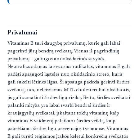
Privalumai
Vitaminas E turi daugybę privalumų, kurie gali labai
pagerinti jūsų bendrą sveikatą. Vienas iš pagrindinių
privalumų - galingos antioksidacinės savybės.
Neutralizuodamas laisvuosius radikalus, vitaminas E gali
padėti apsaugoti ląsteles nuo oksidacinio streso, kuris
gali sukelti lėtines ligas. Ši apsauga padeda gerinti širdies
sveikatą, nes, neleisdamas MTL cholesteroliui oksiduotis,
jis gali sumažinti širdies ligų riziką. Be to, širdies sveikatai
palanki mityba yra labai svarbi bendrai širdies ir
kraujagyslių sveikatai, įskaitant tokių vitaminų kaip
vitaminas E vaidmenį palaikant širdies veiklą, kaip
pabrėžiama širdies ligų prevencijos tyrimuose. Vitaminas
E gali turėti teigiamos įtakos keletui konkrečių sveikatos