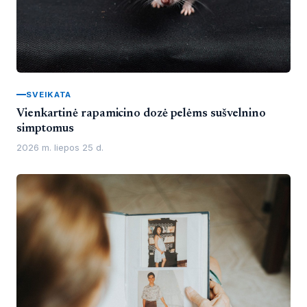
SVEIKATA
Vienkartinė rapamicino dozė pelėms sušvelnino
simptomus
2026 m. liepos 25 d.