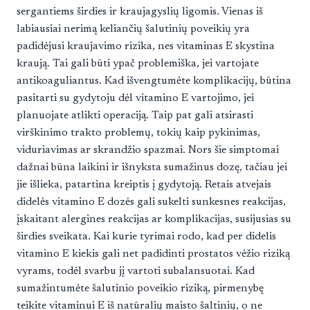
sergantiems širdies ir kraujagyslių ligomis. Vienas iš
labiausiai nerimą keliančių šalutinių poveikių yra
padidėjusi kraujavimo rizika, nes vitaminas E skystina
kraują. Tai gali būti ypač problemiška, jei vartojate
antikoaguliantus. Kad išvengtumėte komplikacijų, būtina
pasitarti su gydytoju dėl vitamino E vartojimo, jei
planuojate atlikti operaciją. Taip pat gali atsirasti
virškinimo trakto problemų, tokių kaip pykinimas,
viduriavimas ar skrandžio spazmai. Nors šie simptomai
dažnai būna laikini ir išnyksta sumažinus dozę, tačiau jei
jie išlieka, patartina kreiptis į gydytoją. Retais atvejais
didelės vitamino E dozės gali sukelti sunkesnes reakcijas,
įskaitant alergines reakcijas ar komplikacijas, susijusias su
širdies sveikata. Kai kurie tyrimai rodo, kad per didelis
vitamino E kiekis gali net padidinti prostatos vėžio riziką
vyrams, todėl svarbu jį vartoti subalansuotai. Kad
sumažintumėte šalutinio poveikio riziką, pirmenybę
teikite vitaminui E iš natūralių maisto šaltinių, o ne