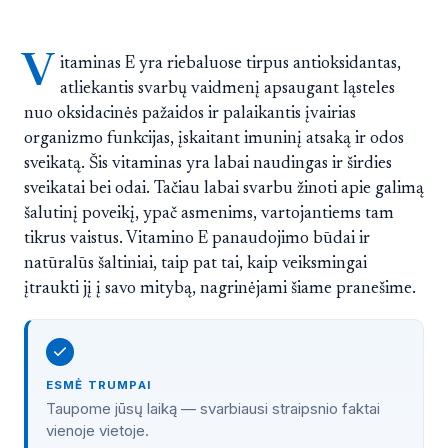
V
itaminas E yra riebaluose tirpus antioksidantas,
atliekantis svarbų vaidmenį apsaugant ląsteles
nuo oksidacinės pažaidos ir palaikantis įvairias
organizmo funkcijas, įskaitant imuninį atsaką ir odos
sveikatą. Šis vitaminas yra labai naudingas ir širdies
sveikatai bei odai. Tačiau labai svarbu žinoti apie galimą
šalutinį poveikį, ypač asmenims, vartojantiems tam
tikrus vaistus. Vitamino E panaudojimo būdai ir
natūralūs šaltiniai, taip pat tai, kaip veiksmingai
įtraukti jį į savo mitybą, nagrinėjami šiame pranešime.
ESMĖ TRUMPAI
Taupome jūsų laiką — svarbiausi straipsnio faktai
vienoje vietoje.