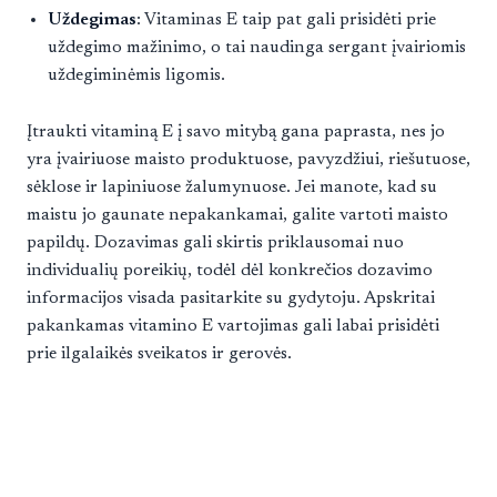
Uždegimas
: Vitaminas E taip pat gali prisidėti prie
uždegimo mažinimo, o tai naudinga sergant įvairiomis
uždegiminėmis ligomis.
Įtraukti vitaminą E į savo mitybą gana paprasta, nes jo
yra įvairiuose maisto produktuose, pavyzdžiui, riešutuose,
sėklose ir lapiniuose žalumynuose. Jei manote, kad su
maistu jo gaunate nepakankamai, galite vartoti maisto
papildų. Dozavimas gali skirtis priklausomai nuo
individualių poreikių, todėl dėl konkrečios dozavimo
informacijos visada pasitarkite su gydytoju. Apskritai
pakankamas vitamino E vartojimas gali labai prisidėti
prie ilgalaikės sveikatos ir gerovės.