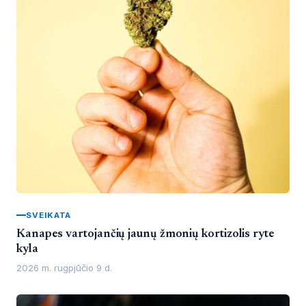
SVEIKATA
Kanapes vartojančių jaunų žmonių kortizolis ryte
kyla
2026 m. rugpjūčio 9 d.